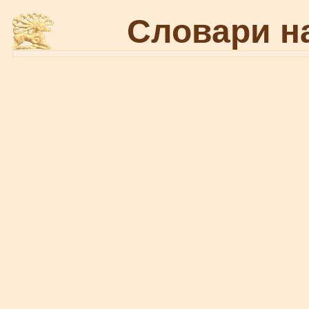
Словари н