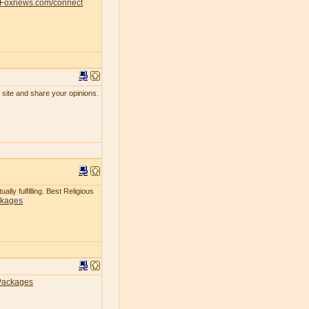
Foxnews.com/connect
 site and share your opinions.
lly fulfilling. Best Religious
ckages
Packages