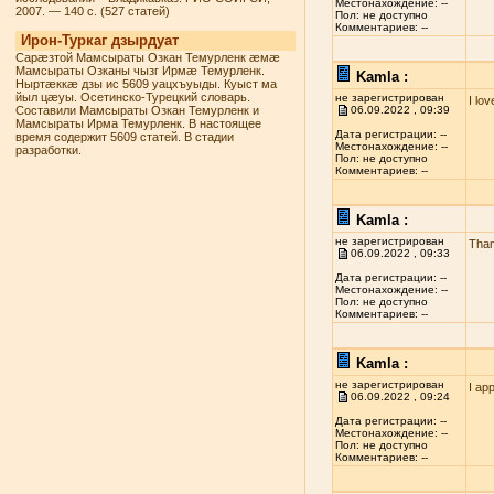
Местонахождение: --
2007. — 140 с. (527 статей)
Пол: не доступно
Комментариев: --
Ирон-Туркаг дзырдуат
Сарæзтой Мамсыраты Озкан Темурленк æмæ
Мамсыраты Озканы чызг Ирмæ Темурленк.
Kamla :
Ныртæккæ дзы ис 5609 уацхъуыды. Куыст ма
йыл цæуы. Осетинско-Турецкий словарь.
не зарегистрирован
I lo
Составили Мамсыраты Озкан Темурленк и
06.09.2022 , 09:39
Мамсыраты Ирма Темурленк. В настоящее
Дата регистрации: --
время содержит 5609 статей. В стадии
Местонахождение: --
разработки.
Пол: не доступно
Комментариев: --
Kamla :
не зарегистрирован
Than
06.09.2022 , 09:33
Дата регистрации: --
Местонахождение: --
Пол: не доступно
Комментариев: --
Kamla :
не зарегистрирован
I ap
06.09.2022 , 09:24
Дата регистрации: --
Местонахождение: --
Пол: не доступно
Комментариев: --