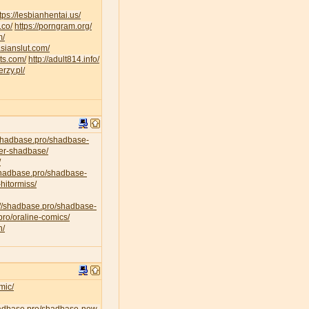
tps://lesbianhentai.us/
.co/
https://porngram.org/
m/
asianslut.com/
lts.com/
http://adult814.info/
erzy.pl/
/shadbase.pro/shadbase-
per-shadbase/
/
/shadbase.pro/shadbase-
hitormiss/
://shadbase.pro/shadbase-
pro/oraline-comics/
n/
mic/