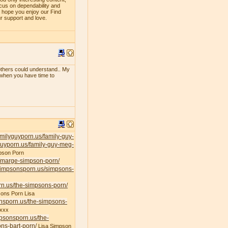
ocus on dependability and
e hope you enjoy our Find
ur support and love.
f others could understand.. My
e when you have time to
familyguyporn.us/family-guy-
yguyporn.us/family-guy-meg-
pson Porn
s/marge-simpson-porn/
/simpsonsporn.us/simpsons-
rn.us/the-simpsons-porn/
ons Porn Lisa
onsporn.us/the-simpsons-
xxx
mpsonsporn.us/the-
ns-bart-porn/
Lisa Simpson