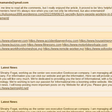
enamanda@gmail.com
 me time to read all the comments, but I really enjoyed the article. It proved to be Very helpful
enters here! It’s always nice when you can not only be informed, but also entertained!
s://juliusguuc899.wordpress.com/2022/09/06/15-secretly-funny-people-working-in-
lement/
s://www.ellawyer.com
https://www.accidentlawyer4you.com
https://www.houseimpr
ps://www.buzzss.com
https://www.fitnessns.com
https://www.motorbikes4sale.com
ps://www.workfromhomeshop.xyz
https://www.remote-worker.xyz
https://www.ssfood
 Latest News
 Shrainy Fogat, working as the senior seo executive Geeksscan company. I am managing all th
any. For information you can visit our website and get the information. Here we will provide y
h you will like very much. We’re dedicated to providing you the best of Informational, with a f
nology. We’re working to turn our passion for Informational into a booming online website. W
st news. I will keep posting more important posts on my Website for all of you. Please give yo
s://www.beinsight.net/
 Latest News
 Shrainy Fogat, working as the senior seo executive Geeksscan company. I am managing all th
any. For information you can visit our website and get the information. Here we will provide y