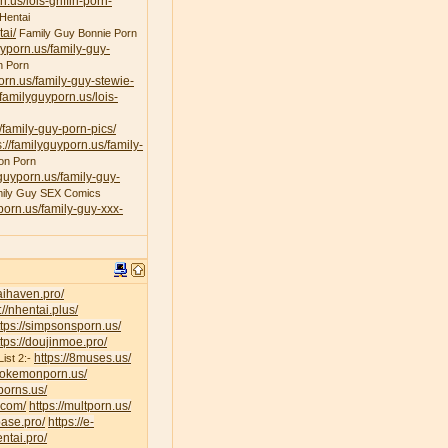
n.us/lois-griffin-porn-
Hentai
ai/
Family Guy Bonnie Porn
uyporn.us/family-guy-
n Porn
porn.us/family-guy-stewie-
/familyguyporn.us/lois-
/family-guy-porn-pics/
s://familyguyporn.us/family-
on Porn
yguyporn.us/family-guy-
ily Guy SEX Comics
yporn.us/family-guy-xxx-
taihaven.pro/
://nhentai.plus/
ttps://simpsonsporn.us/
ttps://doujinmoe.pro/
https://8muses.us/
ist 2:-
/pokemonporn.us/
porns.us/
v.com/
https://multporn.us/
base.pro/
https://e-
ntai.pro/