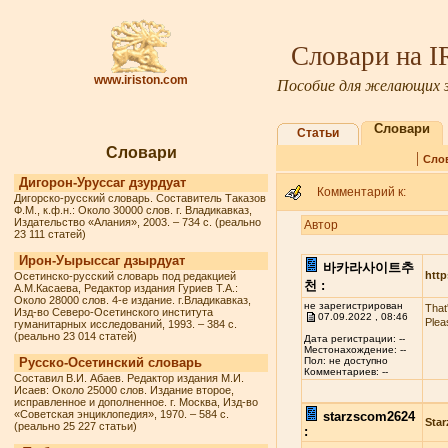
Словари на 
www.iriston.com
Пособие для желающих з
Словари
Статьи
Словари
|
Сло
Дигорон-Уруссаг дзурдуат
Комментарий к:
Дигорско-русский словарь. Составитель Таказов
Ф.М., к.ф.н.: Около 30000 слов. г. Владикавказ,
Издательство «Алания», 2003. – 734 с. (реально
Автор
23 111 статей)
Ирон-Уырыссаг дзырдуат
바카라사이트추
http
Осетинско-русский словарь под редакцией
천 :
А.М.Касаева, Редактор издания Гуриев Т.А.:
Около 28000 слов. 4-е издание. г.Владикавказ,
не зарегистрирован
That
Изд-во Северо-Осетинского института
07.09.2022 , 08:46
Plea
гуманитарных исследований, 1993. – 384 с.
(реально 23 014 статей)
Дата регистрации: --
Местонахождение: --
Русско-Осетинский словарь
Пол: не доступно
Комментариев: --
Составил В.И. Абаев. Редактор издания М.И.
Исаев: Около 25000 слов. Издание второе,
исправленное и дополненное. г. Москва, Изд-во
«Советская энциклопедия», 1970. – 584 с.
starzscom2624
Star
(реально 25 227 статьи)
: