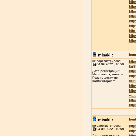
http
htt
http
http
http
http
http
http
http
misaki :
hent
не зарегистрирован
htt
04.09.2022 , 10:58
birt
http
Дата регистрации: --
Местонахождение: --
http
Пол: не доступно
aunt
Комментариев: --
http
http
vict
http
http
misaki :
hent
не зарегистрирован
http
04.09.2022 , 10:58
http
Дата регистрации: --