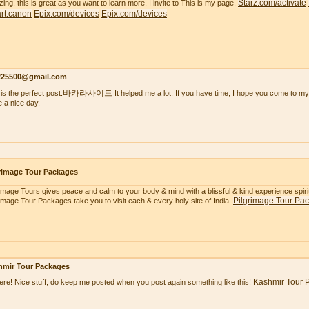
Starz.com/activate
ing, this is great as you want to learn more, I invite to This is my page.
tart.canon
Epix.com/devices
Epix.com/devices
s225500@gmail.com
바카라사이트
is the perfect post.
It helped me a lot. If you have time, I hope you come to my
 a nice day.
rimage Tour Packages
rimage Tours gives peace and calm to your body & mind with a blissful & kind experience spiritua
Pilgrimage Tour Pa
rimage Tour Packages take you to visit each & every holy site of India.
hmir Tour Packages
Kashmir Tour 
here! Nice stuff, do keep me posted when you post again something like this!