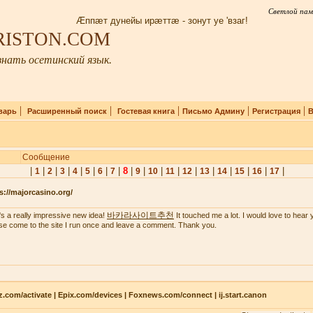
Светлой пам
Æппæт дунейы ирæттæ - зонут уе 'взаг!
IRISTON.COM
нать осетинский язык.
|
|
|
|
|
варь
Расширенный поиск
Гостевая книга
Письмо Админу
Регистрация
В
Сообщение
|
|
|
|
|
|
|
|
8
|
|
|
|
|
|
|
|
|
|
1
2
3
4
5
6
7
9
10
11
12
13
14
15
16
17
s://majorcasino.org/
바카라사이트추천
's a really impressive new idea!
It touched me a lot. I would love to hear 
se come to the site I run once and leave a comment. Thank you.
z.com/activate | Epix.com/devices | Foxnews.com/connect | ij.start.canon