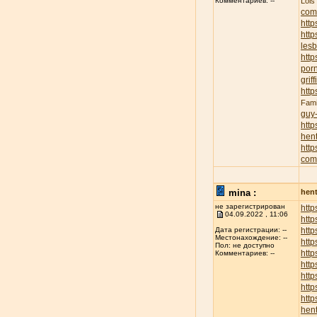
Lois
Комментариев: --
com
http
http
lesb
http
porn
griff
http
Fami
guy
http
hent
http
com
mina :
hent
не зарегистрирован
http
04.09.2022 , 11:06
http
http
Дата регистрации: --
Местонахождение: --
http
Пол: не доступно
http
Комментариев: --
http
http
http
http
hent