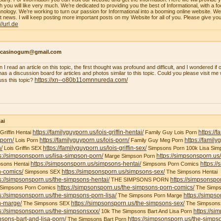
h you will like very much. We’re dedicated to providing you the best of Informational, with a f
nology. We’re working to turn our passion for Informational into a booming online website. W
st news. I will keep posting more important posts on my Website for all of you. Please give yo
://url.de
ncasinogum@gmail.com
 I read an article on this topic, the first thought was profound and difficult, and I wondered i
 has a discussion board for articles and photos similar to this topic. Could you please visit m
https://xn--o80b11omnnureda.com/
uss this topic?
ai
https://familyguyporn.us/lois-griffin-hentai/
https://
 Griffin Hentai
Family Guy Lois Porn
-porn/
https://familyguyporn.us/lois-porn/
https://famil
Lois Porn
Family Guy Meg Porn
/
https://familyguyporn.us/lois-griffin-sex/
Lois Griffin SEX
Simpsons Porn 100k Lisa Sim
s://simpsonsporn.us/lisa-simpson-porn/
https://simpsonsporn.u
Marge Simpson Porn
https://simpsonsporn.us/simpsons-hentai/
https:/
sons Hentai
Simpsons Porn Comics
n-comics/
https://simpsonsporn.us/simpsons-sex/
Simpsons SEX
The Simpsons Hentai
s://simpsonsporn.us/the-simpsons-hentai/
https://simpsonspo
THE SIMPSONS PORN
https://simpsonsporn.us/the-simpsons-porn-comics/
 Simpsons Porn Comics
The Simps
s://simpsonsporn.us/the-simpsons-porn-lisa/
https://simps
The Simpsons Porn Marge
n-marge/
https://simpsonsporn.us/the-simpsons-sex/
The Simpsons SEX
The Simpsons
s://simpsonsporn.us/the-simpsonsxxx/
https://si
10k The Simpsons Bart And Lisa Porn
sons-bart-and-lisa-porn/
https://simpsonsporn.us/the-simpso
The Simpsons Bart Porn