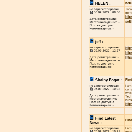
HELEN :
hel
не зарегистрирован
Took
06.09.2022 , 08:56
comm
http
Дата регистрации: --
sett
Местонахождение: --
Пол: не доступно
Комментариев: --
jeff :
не зарегистрирован
http
05.09.2022 , 12:27
htt
htt
Дата регистрации: --
Местонахождение: --
Пол: не доступно
Комментариев: --
Shainy Fogat :
Find
не зарегистрирован
I am
05.09.2022 , 10:22
comp
whic
Дата регистрации: --
Tech
Местонахождение: --
late
Пол: не доступно
http
Комментариев: --
Find Latest
Find
News :
не зарегистрирован
I am
05.09.2022 , 10:21
comp