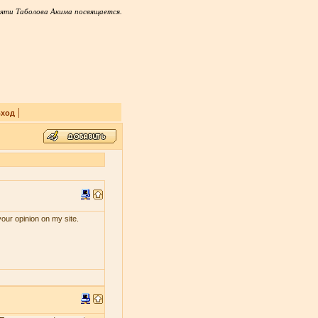
яти Таболова Акима посвящается.
|
ход
your opinion on my site.