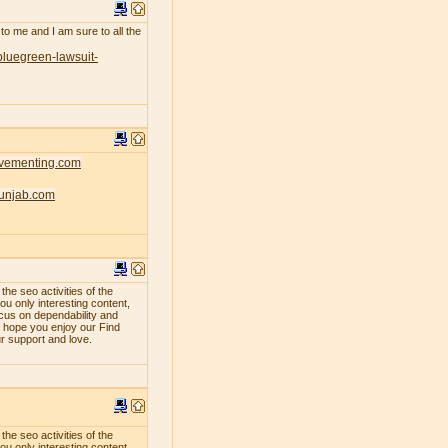
 to me and I am sure to all the
bluegreen-lawsuit-
ovementing.com
punjab.com
e seo activities of the
ou only interesting content,
ocus on dependability and
e hope you enjoy our Find
ur support and love.
e seo activities of the
ou only interesting content,