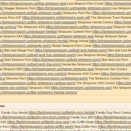
https://simpsonsporn.us/lisa-simpson-sex/
https://simpsons
X
Lisa Simpson Porn Comic
ic/
https://simpsonsporn.us/maggie-simpson-porn/
Maggie Simpson Porn
Lisa Simpson
s://simpsonsporn.us/lisa-simpson-nude/
https://simpsonsporn.us
Simpsons Porn Pics
https://simpsonsporn.us/simpsons-porn-gif/
psons Porn GIF
The Simpsons Tram Parar
s://simpsonsporn.us/the-simpsons-tram-pararam/
https://si
Simpsons Hentai Comics
ai-comics/
https://simpsonsporn.us/the-simpsons-xxx/
The Simpsons XXX
Simpson Hen
s://simpsonsporn.us/simpson-hentai/
https://simpsonsporn.us
Simpsons Cartoon Porn
https://simpsonsporn.us/marge-simpson-xxx/
ge Simpson XXX
Marge Simpson Hentai
s://simpsonsporn.us/marge-simpson-hentai/
https://simpsonsporn.us/m
Marge Hentai
s://simpsonsporn.us/marge-porn/
https://simpsonsporn.u
Marge Simpson Porn Comic
ic/
https://simpsonsporn.us/bart-and-marge-porn/
Bart and Marge Porn
Bart and Lisa S
s://simpsonsporn.us/bart-and-lisa-simpson-porn/
https://simpson
Lisa Simpson Hentai
ai/
https://simpsonsporn.us/bart-simpson-porn/
Bart Simpson Porn
Bart and Lisa Porn
s://simpsonsporn.us/bart-and-lisa-porn/
https://simpsonsporn.us
Hentai the Simpsons
https://simpsonsporn.us/marge-simpson-sex/
ge Simpson SEX
Simpsons Sex Comics
s://simpsonsporn.us/simpsons-sex-comics/
https://simpsonspo
Simpsons XXX Comics
ics/
https://simpsonsporn.us/simsons-porn/
Simsons Porn
The Simpsons Cartoon Porn
s://simpsonsporn.us/the-simpsons-cartoon-porn/
https://s
The Simpsons XXX Comics
psons-xxx-comics/
https://simpsonsporn.us/simpsons-xxx/
Simpsons XXX
The Simpson
s://simpsonsporn.us/the-simpsons-hentai-comics/
ime
https://familyguyporn.us/family-guy-hentai/
 Family Guy Hentai
Family Guy Porn Comic
s://familyguyporn.us/family-guy-porn-comics/
https://familyguyporn.u
Family Guy SEX
https://familyguyporn.us/family-guy-xxx/
https://familyguyporn.us
 XXX
Lois Griffin Nude
https://familyguyporn.us/lois-griffin-porn/
https://familyguyporn
fin Porn
Meg Griffin Porn