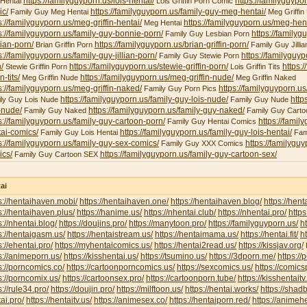
https://familyguyporn.us/lois-hentai/
https://familyguypor
 Hentai
Lois Griffin Porn Comic
ic/
https://familyguyporn.us/family-guy-meg-hentai/
Family Guy Meg Hentai
Meg Griffin 
s://familyguyporn.us/meg-griffin-hentai/
https://familyguyporn.us/meg-hent
Meg Hentai
s://familyguyporn.us/family-guy-bonnie-porn/
https://familyg
Family Guy Lesbian Porn
ian-porn/
https://familyguyporn.us/brian-griffin-porn/
Brian Griffin Porn
Family Guy Jillia
s://familyguyporn.us/family-guy-jillian-porn/
https://familyguy
Family Guy Stewie Porn
/
https://familyguyporn.us/stewie-griffin-porn/
https:/
Stewie Griffin Porn
Lois Griffin Tits
in-tits/
https://familyguyporn.us/meg-griffin-nude/
Meg Griffin Nude
Meg Griffin Naked
s://familyguyporn.us/meg-griffin-naked/
https://familyguyporn.us
Family Guy Porn Pics
https://familyguyporn.us/family-guy-lois-nude/
http
ly Guy Lois Nude
Family Guy Nude
-nude/
https://familyguyporn.us/family-guy-naked/
Family Guy Naked
Family Guy Carto
s://familyguyporn.us/family-guy-cartoon-porn/
https://famil
Family Guy Hentai Comics
ai-comics/
https://familyguyporn.us/family-guy-lois-hentai/
Family Guy Lois Hentai
Fam
s://familyguyporn.us/family-guy-sex-comics/
https://familygu
Family Guy XXX Comics
ics/
https://familyguyporn.us/family-guy-cartoon-sex/
Family Guy Cartoon SEX
ai
s://hentaihaven.mobi/
https://hentaihaven.one/
https://hentaihaven.blog/
https://hen
s://hentaihaven.plus/
https://hanime.us/
https://nhentai.club/
https://nhentai.pro/
https
s://nhentai.blog/
https://doujins.pro/
https://manytoon.pro/
https://familyguyporn.us/
h
s://hentaigasm.us/
https://hentaistream.us/
https://hentaimama.us/
https://hentai.fit/
h
s://ehentai.pro/
https://myhentaicomics.us/
https://hentai2read.us/
https://kissjav.org/
L
s://animeporn.us/
https://kisshentai.us/
https://tsumino.us/
https://3dporn.me/
https:/
s://porncomics.co/
https://cartoonporncomics.us/
https://sexcomics.us/
https://comics
s://porncomix.us/
https://cartoonsex.pro/
https://cartoonporn.tube/
https://kisshentait
s://rule34.pro/
https://doujin.pro/
https://milftoon.us/
https://hentai.works/
https://shad
ai.pro/
https://hentaitv.us/
https://animesex.co/
https://hentaiporn.red/
https://animehe