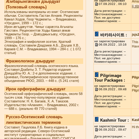
не зарегистрирован
Æмбарынгæнæн дзырдуат
Amaz
07.09.2022 , 06:10
ij.s
(Толковый словарь)
Дата регистрации: --
Использованы материалы из книг: Осетинские
Местонахождение: --
обычаи. Составитель Гастан Агнаев. Рецензенты
Пол: не доступно
Камал Ходов, Геор Чеджемты. – Владикавказ,
Комментариев: --
«Урсдон», 1999 – 172 с.;
Ирон æгъдæуттæ. Чиныг сарæзта Агънаты
Гæстæн. Рецензенттæ Ходы Камал æмæ
Чеджемты Геор. – Дзæуджыхъæу, «Урсдон»,
바카라사이트 :
jsj
1999 – 176 с.;
не зарегистрирован
Этнография и мифология осетин. Краткий
This 
06.09.2022 , 10:16
словарь. Составили Дзадзиев А.Б., Дзуцев Х.В.,
Have
Караев С.М. – Владикавказ, 1994 – 284 с. ( 1 072
Дата регистрации: --
статьи)
Местонахождение: --
Пол: не доступно
Фразеологион дзырдуат
Комментариев: --
Фразеологический словарь осетинского языка.
Составил Дзабиты З. Т. Редактор издания
Дзиццойты Ю. А.: 2-е дополненное издание. г.
Pilgrimage
Цхинвал, Полиграфическое производственное
Pilg
Tour Packages :
объединение РЮО, 2003. – 448 с. (5 241 статя)
не зарегистрирован
Pilg
Ирон орфографион дзырдуат
06.09.2022 , 09:48
Pilg
Осетинский орфографический словарь, около 58
Дата регистрации: --
тысяч слов. Научно-популярное издание.
Местонахождение: --
Составители: Н. К. Багаев, Х. А. Таказов.
Пол: не доступно
Издательство «Алания», – Владикавказ, 2002 г.
Комментариев: --
— 688 с. (реально 49 770 статей)
Русско-Осетинский словарь
Kashmir Tour :
Kas
лингвистических терминов
не зарегистрирован
Hi t
Составил: Гацалова Л.Б. Книга издана в
06.09.2022 , 09:47
авторской редакции. Северо-Осетинский
институт гуманитарных и социальных
Дата регистрации: --
исследований – Владикавказ: РИО СОИГСИ,