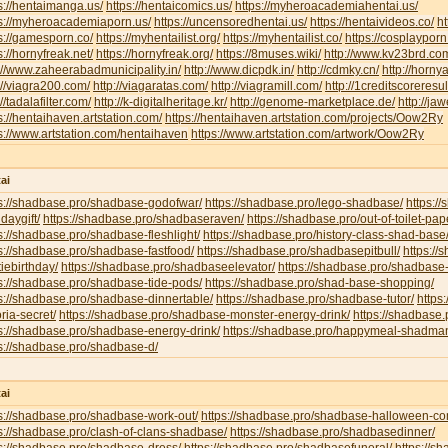
s://hentaimanga.us/
https://hentaicomics.us/
https://myheroacademiahentai.us/
ps://myheroacademiaporn.us/
https://uncensoredhentai.us/
https://hentaivideos.co/
ht
s://gamesporn.co/
https://myhentailist.org/
https://myhentailist.co/
https://cosplayporn
s://hornyfreak.net/
https://hornyfreak.org/
https://8muses.wiki/
http://www.kv23brd.co
://www.zaheerabadmunicipality.in/
http://www.dicpdk.in/
http://cdmky.cn/
http://horny
://viagra200.com/
http://viagaratas.com/
http://viagramill.com/
http://1creditscoreresu
://tadalafilter.com/
http://k-digitalheritage.kr/
http://genome-marketplace.de/
http://jaw
s://hentaihaven.artstation.com/
https://hentaihaven.artstation.com/projects/Oow2Ry
s://www.artstation.com/hentaihaven
https://www.artstation.com/artwork/Oow2Ry
ai
ps://shadbase.pro/shadbase-godofwar/
https://shadbase.pro/lego-shadbase/
https:/
hdaygift/
https://shadbase.pro/shadbaseraven/
https://shadbase.pro/out-of-toilet-pa
s://shadbase.pro/shadbase-fleshlight/
https://shadbase.pro/history-class-shad-base
s://shadbase.pro/shadbase-fastfood/
https://shadbase.pro/shadbasepitbull/
https:/
iebirthday/
https://shadbase.pro/shadbaseelevator/
https://shadbase.pro/shadbase-
s://shadbase.pro/shadbase-tide-pods/
https://shadbase.pro/shad-base-shopping/
s://shadbase.pro/shadbase-dinnertable/
https://shadbase.pro/shadbase-tutor/
https
oria-secret/
https://shadbase.pro/shadbase-monster-energy-drink/
https://shadbase.
s://shadbase.pro/shadbase-energy-drink/
https://shadbase.pro/happymeal-shadma
s://shadbase.pro/shadbase-d/
ai
s://shadbase.pro/shadbase-work-out/
https://shadbase.pro/shadbase-halloween-co
s://shadbase.pro/clash-of-clans-shadbase/
https://shadbase.pro/shadbasedinner/