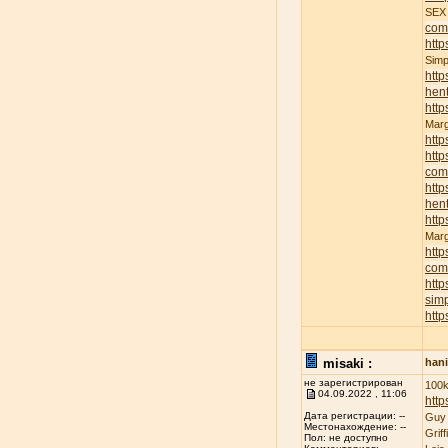
SE
com
http
Sim
http
hent
http
Mar
http
http
com
http
hent
http
Mar
http
com
http
sim
http
misaki :
han
не зарегистрирован
100k
04.09.2022 , 11:06
http
Дата регистрации: --
Guy
Местонахождение: --
Grif
Пол: не доступно