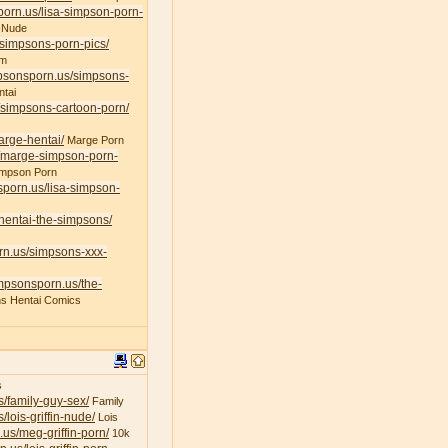
porn.us/lisa-simpson-porn-
 Nude
/simpsons-porn-pics/
am
mpsonsporn.us/simpsons-
tai
/simpsons-cartoon-porn/
arge-hentai/
Marge Porn
s/marge-simpson-porn-
impson Porn
sporn.us/lisa-simpson-
/hentai-the-simpsons/
rn.us/simpsons-xxx-
impsonsporn.us/the-
s Hentai Comics
s
s/family-guy-sex/
Family
/lois-griffin-nude/
Lois
.us/meg-griffin-porn/
10k