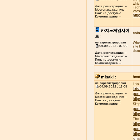
whic
Дата регистрации: --
Tech
Местонахождение: --
late
Пол: не доступно
http
Комментариев: --
카지노게임사이
coi
트 :
не зарегистрирован
When
05.09.2022 , 07:09
site
disc
Дата регистрации: --
Местонахождение: --
Пол: не доступно
Комментариев: --
misaki :
hent
не зарегистрирован
Lois
04.09.2022 , 11:08
lois
porn
Дата регистрации: --
Местонахождение: --
http
Пол: не доступно
Simp
Комментариев: --
por
http
The
http
por
http
simp