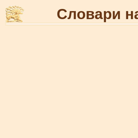
Словари н