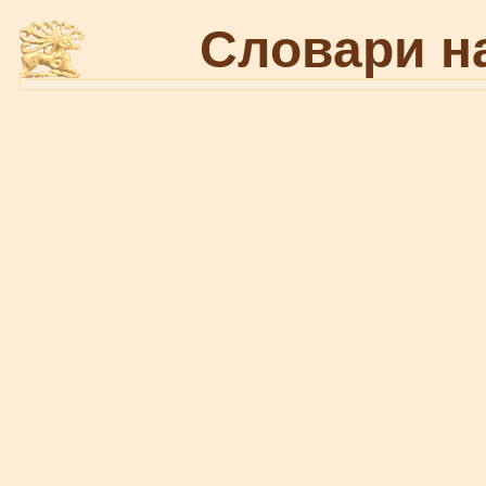
Словари н