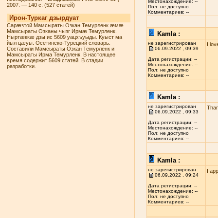
Местонахождение: --
2007. — 140 с. (527 статей)
Пол: не доступно
Комментариев: --
Ирон-Туркаг дзырдуат
Сарæзтой Мамсыраты Озкан Темурленк æмæ
Мамсыраты Озканы чызг Ирмæ Темурленк.
Kamla :
Ныртæккæ дзы ис 5609 уацхъуыды. Куыст ма
йыл цæуы. Осетинско-Турецкий словарь.
не зарегистрирован
I lo
Составили Мамсыраты Озкан Темурленк и
06.09.2022 , 09:39
Мамсыраты Ирма Темурленк. В настоящее
Дата регистрации: --
время содержит 5609 статей. В стадии
Местонахождение: --
разработки.
Пол: не доступно
Комментариев: --
Kamla :
не зарегистрирован
Than
06.09.2022 , 09:33
Дата регистрации: --
Местонахождение: --
Пол: не доступно
Комментариев: --
Kamla :
не зарегистрирован
I ap
06.09.2022 , 09:24
Дата регистрации: --
Местонахождение: --
Пол: не доступно
Комментариев: --