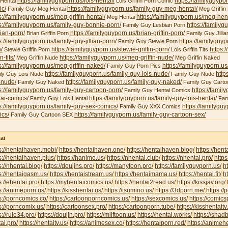
https://familyguyporn.us/lois-hentai/
https://familyguypor
 Hentai
Lois Griffin Porn Comic
ic/
https://familyguyporn.us/family-guy-meg-hentai/
Family Guy Meg Hentai
Meg Griffin 
s://familyguyporn.us/meg-griffin-hentai/
https://familyguyporn.us/meg-hent
Meg Hentai
s://familyguyporn.us/family-guy-bonnie-porn/
https://familyg
Family Guy Lesbian Porn
ian-porn/
https://familyguyporn.us/brian-griffin-porn/
Brian Griffin Porn
Family Guy Jillia
s://familyguyporn.us/family-guy-jillian-porn/
https://familyguy
Family Guy Stewie Porn
/
https://familyguyporn.us/stewie-griffin-porn/
https:/
Stewie Griffin Porn
Lois Griffin Tits
in-tits/
https://familyguyporn.us/meg-griffin-nude/
Meg Griffin Nude
Meg Griffin Naked
s://familyguyporn.us/meg-griffin-naked/
https://familyguyporn.us
Family Guy Porn Pics
https://familyguyporn.us/family-guy-lois-nude/
http
ly Guy Lois Nude
Family Guy Nude
-nude/
https://familyguyporn.us/family-guy-naked/
Family Guy Naked
Family Guy Carto
s://familyguyporn.us/family-guy-cartoon-porn/
https://famil
Family Guy Hentai Comics
ai-comics/
https://familyguyporn.us/family-guy-lois-hentai/
Family Guy Lois Hentai
Fam
s://familyguyporn.us/family-guy-sex-comics/
https://familygu
Family Guy XXX Comics
ics/
https://familyguyporn.us/family-guy-cartoon-sex/
Family Guy Cartoon SEX
ai
s://hentaihaven.mobi/
https://hentaihaven.one/
https://hentaihaven.blog/
https://hen
s://hentaihaven.plus/
https://hanime.us/
https://nhentai.club/
https://nhentai.pro/
https
s://nhentai.blog/
https://doujins.pro/
https://manytoon.pro/
https://familyguyporn.us/
h
s://hentaigasm.us/
https://hentaistream.us/
https://hentaimama.us/
https://hentai.fit/
h
s://ehentai.pro/
https://myhentaicomics.us/
https://hentai2read.us/
https://kissjav.org/
L
s://animeporn.us/
https://kisshentai.us/
https://tsumino.us/
https://3dporn.me/
https:/
s://porncomics.co/
https://cartoonporncomics.us/
https://sexcomics.us/
https://comics
s://porncomix.us/
https://cartoonsex.pro/
https://cartoonporn.tube/
https://kisshentait
s://rule34.pro/
https://doujin.pro/
https://milftoon.us/
https://hentai.works/
https://shad
ai.pro/
https://hentaitv.us/
https://animesex.co/
https://hentaiporn.red/
https://animehe