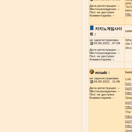
whic
Дата регистрации: --
Tech
Местонахождение: --
late
Пол: не доступно
http
Комментариев: --
카지노게임사이
coi
트 :
не зарегистрирован
When
05.09.2022 , 07:09
site
disc
Дата регистрации: --
Местонахождение: --
Пол: не доступно
Комментариев: --
misaki :
hent
не зарегистрирован
Lois
04.09.2022 , 11:08
lois
porn
Дата регистрации: --
Местонахождение: --
http
Пол: не доступно
Simp
Комментариев: --
por
http
The
http
por
http
simp