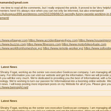
enamanda@gmail.com
 me time to read all the comments, but I really enjoyed the article. It proved to be Very helpful
enters here! It’s always nice when you can not only be informed, but also entertained!
s://juliusguuc899.wordpress.com/2022/09/06/15-secretly-funny-people-working-in-
lement/
s://www.ellawyer.com
https://www.accidentlawyer4you.com
https://www.houseimpr
ps://www.buzzss.com
https://www.fitnessns.com
https://www.motorbikes4sale.com
ps://www.workfromhomeshop.xyz
https://www.remote-worker.xyz
https://www.ssfood
 Latest News
 Shrainy Fogat, working as the senior seo executive Geeksscan company. I am managing all th
any. For information you can visit our website and get the information. Here we will provide y
h you will like very much. We’re dedicated to providing you the best of Informational, with a f
nology. We’re working to turn our passion for Informational into a booming online website. W
st news. I will keep posting more important posts on my Website for all of you. Please give yo
s://www.beinsight.net/
 Latest News
 Shrainy Fogat, working as the senior seo executive Geeksscan company. I am managing all th
any. For information you can visit our website and get the information. Here we will provide y