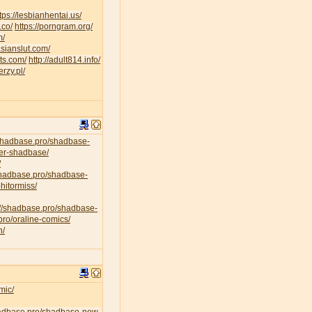
tps://lesbianhentai.us/
.co/
https://porngram.org/
m/
asianslut.com/
lts.com/
http://adult814.info/
erzy.pl/
/shadbase.pro/shadbase-
per-shadbase/
/
/shadbase.pro/shadbase-
hitormiss/
://shadbase.pro/shadbase-
pro/oraline-comics/
n/
mic/