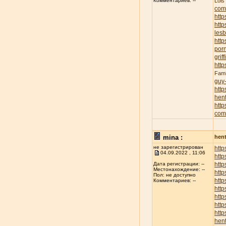
Lois
Комментариев: --
com
http
http
lesb
http
porn
griff
http
Fami
guy
http
hent
http
com
mina :
hent
не зарегистрирован
http
04.09.2022 , 11:06
http
http
Дата регистрации: --
Местонахождение: --
http
Пол: не доступно
http
Комментариев: --
http
http
http
http
hent