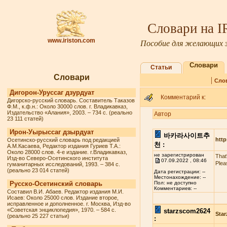
Словари на 
www.iriston.com
Пособие для желающих з
Словари
Статьи
Словари
|
Сло
Дигорон-Уруссаг дзурдуат
Комментарий к:
Дигорско-русский словарь. Составитель Таказов
Ф.М., к.ф.н.: Около 30000 слов. г. Владикавказ,
Издательство «Алания», 2003. – 734 с. (реально
Автор
23 111 статей)
Ирон-Уырыссаг дзырдуат
바카라사이트추
http
Осетинско-русский словарь под редакцией
천 :
А.М.Касаева, Редактор издания Гуриев Т.А.:
Около 28000 слов. 4-е издание. г.Владикавказ,
не зарегистрирован
That
Изд-во Северо-Осетинского института
07.09.2022 , 08:46
Plea
гуманитарных исследований, 1993. – 384 с.
(реально 23 014 статей)
Дата регистрации: --
Местонахождение: --
Русско-Осетинский словарь
Пол: не доступно
Комментариев: --
Составил В.И. Абаев. Редактор издания М.И.
Исаев: Около 25000 слов. Издание второе,
исправленное и дополненное. г. Москва, Изд-во
«Советская энциклопедия», 1970. – 584 с.
starzscom2624
Star
(реально 25 227 статьи)
: