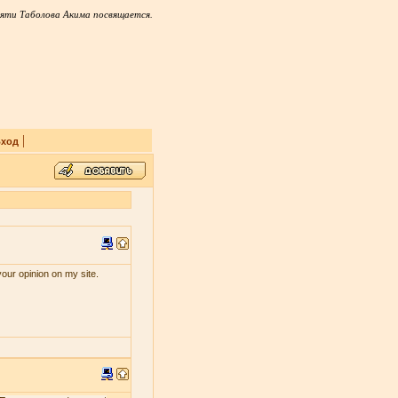
яти Таболова Акима посвящается.
|
ход
your opinion on my site.