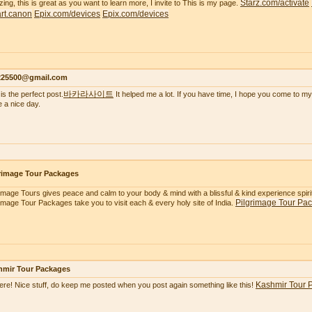
Starz.com/activate
ing, this is great as you want to learn more, I invite to This is my page.
tart.canon
Epix.com/devices
Epix.com/devices
s225500@gmail.com
바카라사이트
is the perfect post.
It helped me a lot. If you have time, I hope you come to my
 a nice day.
rimage Tour Packages
rimage Tours gives peace and calm to your body & mind with a blissful & kind experience spiritua
Pilgrimage Tour Pa
rimage Tour Packages take you to visit each & every holy site of India.
hmir Tour Packages
Kashmir Tour 
here! Nice stuff, do keep me posted when you post again something like this!