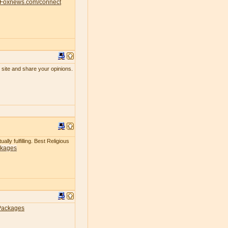
Foxnews.com/connect
 site and share your opinions.
lly fulfilling. Best Religious
ckages
Packages