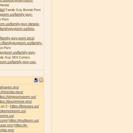
n.us/lois-griffin-porn-
Hentai
ai/
Family Guy Bonnie Porn
uyporn.us/family-guy-
n Porn
porn.us/family-guy-stewie-
/familyguyporn.us/lois-
/family-guy-porn-pics/
s://familyguyporn.us/family-
on Porn
yguyporn.us/family-guy-
ily Guy SEX Comics
yporn.us/family-guy-xxx-
taihaven.pro/
://nhentai.plus/
ttps://simpsonsporn.us/
ttps://doujinmoe.pro/
https://8muses.us/
ist 2:-
/pokemonporn.us/
porns.us/
v.com/
https://multporn.us/
base.pro/
https://e-
ntai.pro/