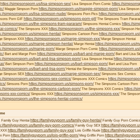
https://simpsonsporn.us/lisa-simpson-sex/
https://simpsons
X
Lisa Simpson Porn Comic
ic/
https://simpsonsporn.us/maggie-simpson-porn/
Maggie Simpson Porn
Lisa Simpson
s://simpsonsporn.us/lisa-simpson-nude/
https://simpsonsporn.us
Simpsons Porn Pics
https://simpsonsporn.us/simpsons-porn-gif/
psons Porn GIF
The Simpsons Tram Parar
s://simpsonsporn.us/the-simpsons-tram-pararam/
https://si
Simpsons Hentai Comics
ai-comics/
https://simpsonsporn.us/the-simpsons-xxx/
The Simpsons XXX
Simpson Hen
s://simpsonsporn.us/simpson-hentai/
https://simpsonsporn.us
Simpsons Cartoon Porn
https://simpsonsporn.us/marge-simpson-xxx/
ge Simpson XXX
Marge Simpson Hentai
s://simpsonsporn.us/marge-simpson-hentai/
https://simpsonsporn.us/m
Marge Hentai
s://simpsonsporn.us/marge-porn/
https://simpsonsporn.u
Marge Simpson Porn Comic
ic/
https://simpsonsporn.us/bart-and-marge-porn/
Bart and Marge Porn
Bart and Lisa S
s://simpsonsporn.us/bart-and-lisa-simpson-porn/
https://simpson
Lisa Simpson Hentai
ai/
https://simpsonsporn.us/bart-simpson-porn/
Bart Simpson Porn
Bart and Lisa Porn
s://simpsonsporn.us/bart-and-lisa-porn/
https://simpsonsporn.us
Hentai the Simpsons
https://simpsonsporn.us/marge-simpson-sex/
ge Simpson SEX
Simpsons Sex Comics
s://simpsonsporn.us/simpsons-sex-comics/
https://simpsonspo
Simpsons XXX Comics
ics/
https://simpsonsporn.us/simsons-porn/
Simsons Porn
The Simpsons Cartoon Porn
s://simpsonsporn.us/the-simpsons-cartoon-porn/
https://s
The Simpsons XXX Comics
psons-xxx-comics/
https://simpsonsporn.us/simpsons-xxx/
Simpsons XXX
The Simpson
s://simpsonsporn.us/the-simpsons-hentai-comics/
ime
https://familyguyporn.us/family-guy-hentai/
 Family Guy Hentai
Family Guy Porn Comic
s://familyguyporn.us/family-guy-porn-comics/
https://familyguyporn.u
Family Guy SEX
https://familyguyporn.us/family-guy-xxx/
https://familyguyporn.us
 XXX
Lois Griffin Nude
https://familyguyporn.us/lois-griffin-porn/
https://familyguyporn
fin Porn
Meg Griffin Porn