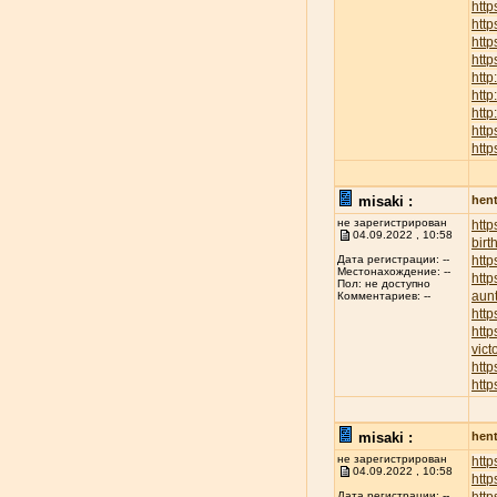
http
htt
http
http
http
http
http
http
http
misaki :
hent
не зарегистрирован
htt
04.09.2022 , 10:58
birt
http
Дата регистрации: --
Местонахождение: --
http
Пол: не доступно
aunt
Комментариев: --
http
http
vict
http
http
misaki :
hent
не зарегистрирован
http
04.09.2022 , 10:58
http
Дата регистрации: --