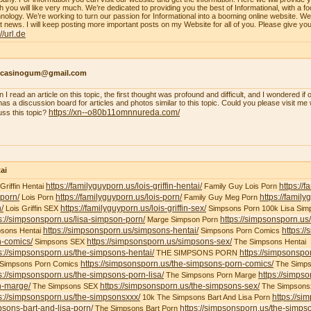
h you will like very much. We’re dedicated to providing you the best of Informational, with a f
nology. We’re working to turn our passion for Informational into a booming online website. W
st news. I will keep posting more important posts on my Website for all of you. Please give yo
://url.de
ncasinogum@gmail.com
 I read an article on this topic, the first thought was profound and difficult, and I wondered i
 has a discussion board for articles and photos similar to this topic. Could you please visit m
https://xn--o80b11omnnureda.com/
uss this topic?
ai
https://familyguyporn.us/lois-griffin-hentai/
https://
 Griffin Hentai
Family Guy Lois Porn
-porn/
https://familyguyporn.us/lois-porn/
https://famil
Lois Porn
Family Guy Meg Porn
/
https://familyguyporn.us/lois-griffin-sex/
Lois Griffin SEX
Simpsons Porn 100k Lisa Sim
s://simpsonsporn.us/lisa-simpson-porn/
https://simpsonsporn.u
Marge Simpson Porn
https://simpsonsporn.us/simpsons-hentai/
https:/
sons Hentai
Simpsons Porn Comics
n-comics/
https://simpsonsporn.us/simpsons-sex/
Simpsons SEX
The Simpsons Hentai
s://simpsonsporn.us/the-simpsons-hentai/
https://simpsonspo
THE SIMPSONS PORN
https://simpsonsporn.us/the-simpsons-porn-comics/
 Simpsons Porn Comics
The Simps
s://simpsonsporn.us/the-simpsons-porn-lisa/
https://simps
The Simpsons Porn Marge
n-marge/
https://simpsonsporn.us/the-simpsons-sex/
The Simpsons SEX
The Simpsons
s://simpsonsporn.us/the-simpsonsxxx/
https://si
10k The Simpsons Bart And Lisa Porn
sons-bart-and-lisa-porn/
https://simpsonsporn.us/the-simpso
The Simpsons Bart Porn