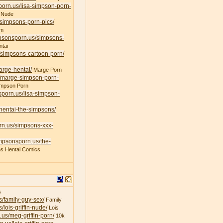
porn.us/lisa-simpson-porn-
 Nude
/simpsons-porn-pics/
am
mpsonsporn.us/simpsons-
tai
/simpsons-cartoon-porn/
arge-hentai/
Marge Porn
s/marge-simpson-porn-
impson Porn
sporn.us/lisa-simpson-
/hentai-the-simpsons/
rn.us/simpsons-xxx-
impsonsporn.us/the-
s Hentai Comics
s
s/family-guy-sex/
Family
/lois-griffin-nude/
Lois
.us/meg-griffin-porn/
10k