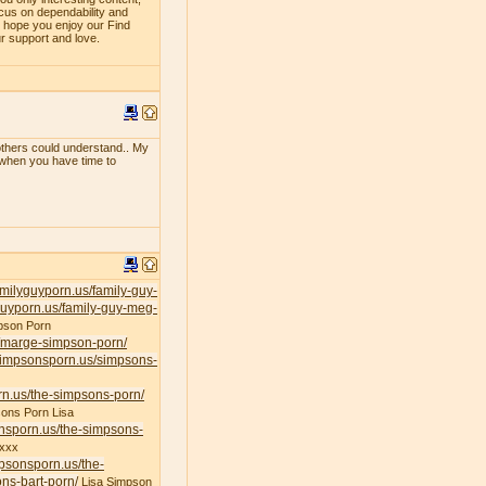
ocus on dependability and
e hope you enjoy our Find
ur support and love.
f others could understand.. My
e when you have time to
familyguyporn.us/family-guy-
yguyporn.us/family-guy-meg-
pson Porn
s/marge-simpson-porn/
/simpsonsporn.us/simpsons-
rn.us/the-simpsons-porn/
ons Porn Lisa
onsporn.us/the-simpsons-
xxx
mpsonsporn.us/the-
ns-bart-porn/
Lisa Simpson