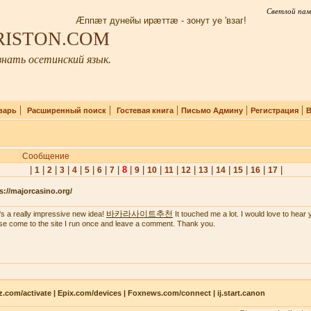
Светлой пам
Æппæт дунейы ирæттæ - зонут уе 'взаг!
IRISTON.COM
нать осетинский язык.
|
|
|
|
|
варь
Расширенный поиск
Гостевая книга
Письмо Админу
Регистрация
В
Сообщение
|
|
|
|
|
|
|
|
8
|
|
|
|
|
|
|
|
|
|
1
2
3
4
5
6
7
9
10
11
12
13
14
15
16
17
s://majorcasino.org/
바카라사이트추천
's a really impressive new idea!
It touched me a lot. I would love to hear 
se come to the site I run once and leave a comment. Thank you.
z.com/activate | Epix.com/devices | Foxnews.com/connect | ij.start.canon