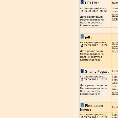
HELEN :
hel
не зарегистрирован
Took
06.09.2022 , 08:56
comm
http
Дата регистрации: --
sett
Местонахождение: --
Пол: не доступно
Комментариев: --
jeff :
не зарегистрирован
http
05.09.2022 , 12:27
htt
htt
Дата регистрации: --
Местонахождение: --
Пол: не доступно
Комментариев: --
Shainy Fogat :
Find
не зарегистрирован
I am
05.09.2022 , 10:22
comp
whic
Дата регистрации: --
Tech
Местонахождение: --
late
Пол: не доступно
http
Комментариев: --
Find Latest
Find
News :
не зарегистрирован
I am
05.09.2022 , 10:21
comp