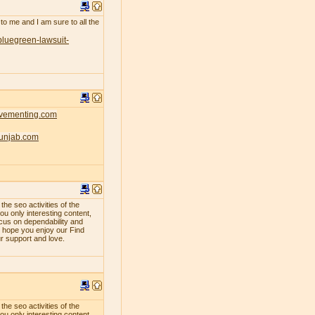
 to me and I am sure to all the
bluegreen-lawsuit-
ovementing.com
punjab.com
e seo activities of the
ou only interesting content,
ocus on dependability and
e hope you enjoy our Find
ur support and love.
e seo activities of the
ou only interesting content,