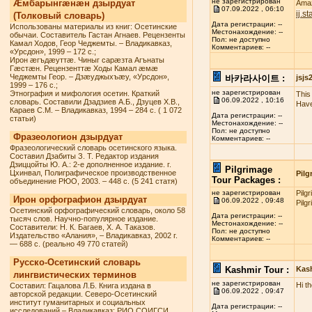
не зарегистрирован
Æмбарынгæнæн дзырдуат
Amaz
07.09.2022 , 06:10
ij.s
(Толковый словарь)
Дата регистрации: --
Использованы материалы из книг: Осетинские
Местонахождение: --
обычаи. Составитель Гастан Агнаев. Рецензенты
Пол: не доступно
Камал Ходов, Геор Чеджемты. – Владикавказ,
Комментариев: --
«Урсдон», 1999 – 172 с.;
Ирон æгъдæуттæ. Чиныг сарæзта Агънаты
Гæстæн. Рецензенттæ Ходы Камал æмæ
Чеджемты Геор. – Дзæуджыхъæу, «Урсдон»,
바카라사이트 :
jsj
1999 – 176 с.;
не зарегистрирован
Этнография и мифология осетин. Краткий
This 
06.09.2022 , 10:16
словарь. Составили Дзадзиев А.Б., Дзуцев Х.В.,
Have
Караев С.М. – Владикавказ, 1994 – 284 с. ( 1 072
Дата регистрации: --
статьи)
Местонахождение: --
Пол: не доступно
Фразеологион дзырдуат
Комментариев: --
Фразеологический словарь осетинского языка.
Составил Дзабиты З. Т. Редактор издания
Дзиццойты Ю. А.: 2-е дополненное издание. г.
Pilgrimage
Цхинвал, Полиграфическое производственное
Pilg
Tour Packages :
объединение РЮО, 2003. – 448 с. (5 241 статя)
не зарегистрирован
Pilg
Ирон орфографион дзырдуат
06.09.2022 , 09:48
Pilg
Осетинский орфографический словарь, около 58
Дата регистрации: --
тысяч слов. Научно-популярное издание.
Местонахождение: --
Составители: Н. К. Багаев, Х. А. Таказов.
Пол: не доступно
Издательство «Алания», – Владикавказ, 2002 г.
Комментариев: --
— 688 с. (реально 49 770 статей)
Русско-Осетинский словарь
Kashmir Tour :
Kas
лингвистических терминов
не зарегистрирован
Hi t
Составил: Гацалова Л.Б. Книга издана в
06.09.2022 , 09:47
авторской редакции. Северо-Осетинский
институт гуманитарных и социальных
Дата регистрации: --
исследований – Владикавказ: РИО СОИГСИ,