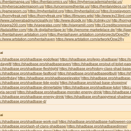
s://hentaimanga.us/
https://hentaicomics.us/
https://myheroacademiahentai.us/
ps://myheroacademiaporn.us/
https://uncensoredhentai.us/
https://hentaivideos.co/
ht
s://gamesporn.co/
https://myhentailist.org/
https://myhentailist.co/
https://cosplayporn
s://hornyfreak.net/
https://hornyfreak.org/
https://8muses.wiki/
http://www.kv23brd.co
://www.zaheerabadmunicipality.in/
http://www.dicpdk.in/
http://cdmky.cn/
http://horny
://viagra200.com/
http://viagaratas.com/
http://viagramill.com/
http://1creditscoreresu
://tadalafilter.com/
http://k-digitalheritage.kr/
http://genome-marketplace.de/
http://jaw
s://hentaihaven.artstation.com/
https://hentaihaven.artstation.com/projects/Oow2Ry
s://www.artstation.com/hentaihaven
https://www.artstation.com/artwork/Oow2Ry
ai
ps://shadbase.pro/shadbase-godofwar/
https://shadbase.pro/lego-shadbase/
https:/
hdaygift/
https://shadbase.pro/shadbaseraven/
https://shadbase.pro/out-of-toilet-pa
s://shadbase.pro/shadbase-fleshlight/
https://shadbase.pro/history-class-shad-base
s://shadbase.pro/shadbase-fastfood/
https://shadbase.pro/shadbasepitbull/
https:/
iebirthday/
https://shadbase.pro/shadbaseelevator/
https://shadbase.pro/shadbase-
s://shadbase.pro/shadbase-tide-pods/
https://shadbase.pro/shad-base-shopping/
s://shadbase.pro/shadbase-dinnertable/
https://shadbase.pro/shadbase-tutor/
https
oria-secret/
https://shadbase.pro/shadbase-monster-energy-drink/
https://shadbase.
s://shadbase.pro/shadbase-energy-drink/
https://shadbase.pro/happymeal-shadma
s://shadbase.pro/shadbase-d/
ai
s://shadbase.pro/shadbase-work-out/
https://shadbase.pro/shadbase-halloween-co
s://shadbase.pro/clash-of-clans-shadbase/
https://shadbase.pro/shadbasedinner/