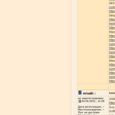
SE
com
http
Sim
http
hent
http
Mar
http
http
com
http
hent
http
Mar
http
com
http
sim
http
misaki :
han
не зарегистрирован
100k
04.09.2022 , 11:06
http
Дата регистрации: --
Guy
Местонахождение: --
Grif
Пол: не доступно