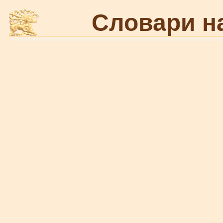
Словари н