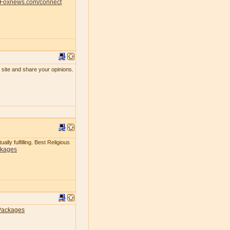
Foxnews.com/connect
 site and share your opinions.
lly fulfilling. Best Religious
ckages
Packages