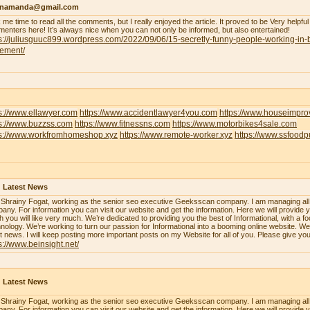
enamanda@gmail.com
 me time to read all the comments, but I really enjoyed the article. It proved to be Very helpful
enters here! It’s always nice when you can not only be informed, but also entertained!
s://juliusguuc899.wordpress.com/2022/09/06/15-secretly-funny-people-working-in-
lement/
s://www.ellawyer.com
https://www.accidentlawyer4you.com
https://www.houseimpr
ps://www.buzzss.com
https://www.fitnessns.com
https://www.motorbikes4sale.com
ps://www.workfromhomeshop.xyz
https://www.remote-worker.xyz
https://www.ssfood
 Latest News
 Shrainy Fogat, working as the senior seo executive Geeksscan company. I am managing all th
any. For information you can visit our website and get the information. Here we will provide y
h you will like very much. We’re dedicated to providing you the best of Informational, with a f
nology. We’re working to turn our passion for Informational into a booming online website. W
st news. I will keep posting more important posts on my Website for all of you. Please give yo
s://www.beinsight.net/
 Latest News
 Shrainy Fogat, working as the senior seo executive Geeksscan company. I am managing all th
any. For information you can visit our website and get the information. Here we will provide y