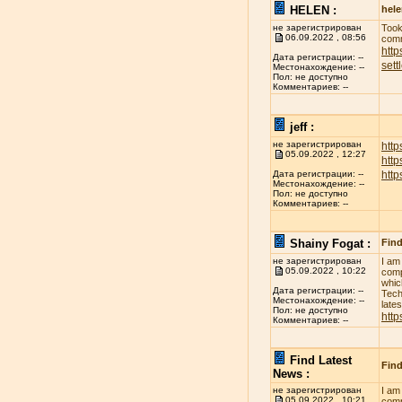
HELEN :
hel
не зарегистрирован
Took
06.09.2022 , 08:56
comm
http
Дата регистрации: --
sett
Местонахождение: --
Пол: не доступно
Комментариев: --
jeff :
не зарегистрирован
http
05.09.2022 , 12:27
htt
htt
Дата регистрации: --
Местонахождение: --
Пол: не доступно
Комментариев: --
Shainy Fogat :
Find
не зарегистрирован
I am
05.09.2022 , 10:22
comp
whic
Дата регистрации: --
Tech
Местонахождение: --
late
Пол: не доступно
http
Комментариев: --
Find Latest
Find
News :
не зарегистрирован
I am
05.09.2022 , 10:21
comp