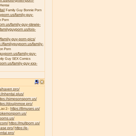
n.us/lois-griffin-porn-
Hentai
ai/
Family Guy Bonnie Porn
uyporn.us/family-guy-
n Porn
porn.us/family-guy-stewie-
/familyguyporn.us/lois-
/family-guy-porn-pics/
s://familyguyporn.us/family-
on Porn
yguyporn.us/family-guy-
ily Guy SEX Comics
yporn.us/family-guy-xxx-
taihaven.pro/
://nhentai.plus/
ttps://simpsonsporn.us/
ttps://doujinmoe.pro/
https://8muses.us/
ist 2:-
/pokemonporn.us/
porns.us/
v.com/
https://multporn.us/
base.pro/
https://e-
ntai.pro/