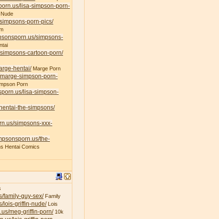
porn.us/lisa-simpson-porn-
 Nude
/simpsons-porn-pics/
am
mpsonsporn.us/simpsons-
tai
/simpsons-cartoon-porn/
arge-hentai/
Marge Porn
s/marge-simpson-porn-
impson Porn
sporn.us/lisa-simpson-
/hentai-the-simpsons/
rn.us/simpsons-xxx-
impsonsporn.us/the-
s Hentai Comics
s
s/family-guy-sex/
Family
/lois-griffin-nude/
Lois
.us/meg-griffin-porn/
10k