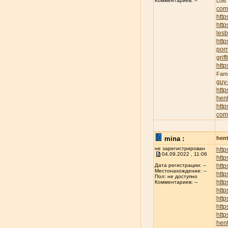
Lois
Комментариев: --
com
http
http
lesb
http
porn
griff
http
Fami
guy
http
hent
http
com
mina :
hent
не зарегистрирован
http
04.09.2022 , 11:06
http
http
Дата регистрации: --
Местонахождение: --
http
Пол: не доступно
http
Комментариев: --
http
http
http
http
hent