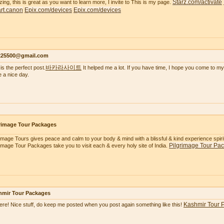
Starz.com/activate
ing, this is great as you want to learn more, I invite to This is my page.
tart.canon
Epix.com/devices
Epix.com/devices
s225500@gmail.com
바카라사이트
is the perfect post.
It helped me a lot. If you have time, I hope you come to my
 a nice day.
rimage Tour Packages
rimage Tours gives peace and calm to your body & mind with a blissful & kind experience spiritua
Pilgrimage Tour Pa
rimage Tour Packages take you to visit each & every holy site of India.
hmir Tour Packages
Kashmir Tour 
here! Nice stuff, do keep me posted when you post again something like this!