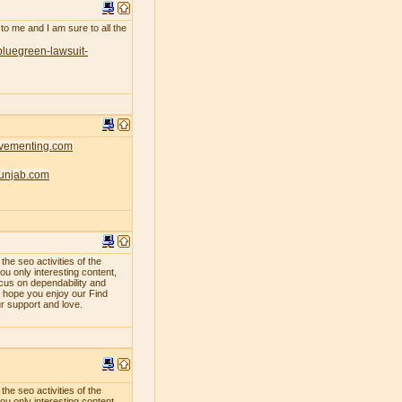
 to me and I am sure to all the
bluegreen-lawsuit-
ovementing.com
punjab.com
e seo activities of the
ou only interesting content,
ocus on dependability and
e hope you enjoy our Find
ur support and love.
e seo activities of the
ou only interesting content,