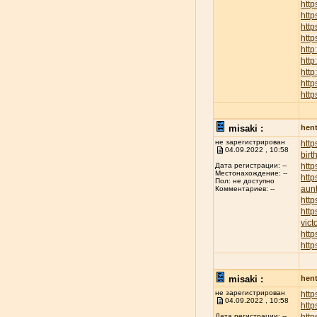
http
htt
http
http
http
http
http
http
http
misaki :
hent
не зарегистрирован
htt
04.09.2022 , 10:58
birt
http
Дата регистрации: --
Местонахождение: --
http
Пол: не доступно
aunt
Комментариев: --
http
http
vict
http
http
misaki :
hent
не зарегистрирован
http
04.09.2022 , 10:58
http
Дата регистрации: --