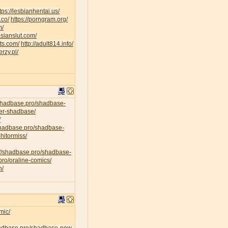
tps://lesbianhentai.us/
.co/
https://porngram.org/
m/
asianslut.com/
lts.com/
http://adult814.info/
erzy.pl/
/shadbase.pro/shadbase-
per-shadbase/
/
/shadbase.pro/shadbase-
hitormiss/
://shadbase.pro/shadbase-
pro/oraline-comics/
n/
mic/