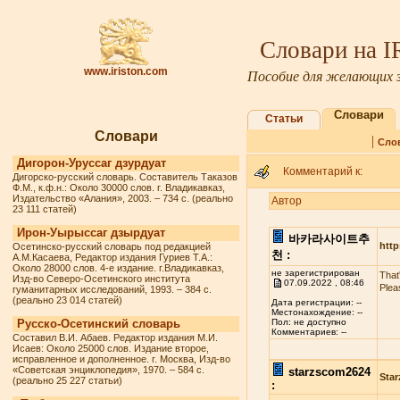
Словари на 
www.iriston.com
Пособие для желающих з
Словари
Статьи
Словари
|
Сло
Дигорон-Уруссаг дзурдуат
Комментарий к:
Дигорско-русский словарь. Составитель Таказов
Ф.М., к.ф.н.: Около 30000 слов. г. Владикавказ,
Издательство «Алания», 2003. – 734 с. (реально
Автор
23 111 статей)
Ирон-Уырыссаг дзырдуат
바카라사이트추
http
Осетинско-русский словарь под редакцией
천 :
А.М.Касаева, Редактор издания Гуриев Т.А.:
Около 28000 слов. 4-е издание. г.Владикавказ,
не зарегистрирован
That
Изд-во Северо-Осетинского института
07.09.2022 , 08:46
Plea
гуманитарных исследований, 1993. – 384 с.
(реально 23 014 статей)
Дата регистрации: --
Местонахождение: --
Русско-Осетинский словарь
Пол: не доступно
Комментариев: --
Составил В.И. Абаев. Редактор издания М.И.
Исаев: Около 25000 слов. Издание второе,
исправленное и дополненное. г. Москва, Изд-во
«Советская энциклопедия», 1970. – 584 с.
starzscom2624
Star
(реально 25 227 статьи)
: