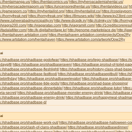
s://hentaimanga.us/
https://hentaicomics.us/
https://myheroacademiahentai.us/
ps://myheroacademiaporn.us/
https://uncensoredhentai.us/
https://hentaivideos.co/
ht
s://gamesporn.co/
https://myhentailist.org/
https://myhentailist.co/
https://cosplayporn
s://hornyfreak.net/
https://hornyfreak.org/
https://8muses.wiki/
http://www.kv23brd.co
://www.zaheerabadmunicipality.in/
http://www.dicpdk.in/
http://cdmky.cn/
http://horny
://viagra200.com/
http://viagaratas.com/
http://viagramill.com/
http://1creditscoreresu
://tadalafilter.com/
http://k-digitalheritage.kr/
http://genome-marketplace.de/
http://jaw
s://hentaihaven.artstation.com/
https://hentaihaven.artstation.com/projects/Oow2Ry
s://www.artstation.com/hentaihaven
https://www.artstation.com/artwork/Oow2Ry
ai
ps://shadbase.pro/shadbase-godofwar/
https://shadbase.pro/lego-shadbase/
https:/
hdaygift/
https://shadbase.pro/shadbaseraven/
https://shadbase.pro/out-of-toilet-pa
s://shadbase.pro/shadbase-fleshlight/
https://shadbase.pro/history-class-shad-base
s://shadbase.pro/shadbase-fastfood/
https://shadbase.pro/shadbasepitbull/
https:/
iebirthday/
https://shadbase.pro/shadbaseelevator/
https://shadbase.pro/shadbase-
s://shadbase.pro/shadbase-tide-pods/
https://shadbase.pro/shad-base-shopping/
s://shadbase.pro/shadbase-dinnertable/
https://shadbase.pro/shadbase-tutor/
https
oria-secret/
https://shadbase.pro/shadbase-monster-energy-drink/
https://shadbase.
s://shadbase.pro/shadbase-energy-drink/
https://shadbase.pro/happymeal-shadma
s://shadbase.pro/shadbase-d/
ai
s://shadbase.pro/shadbase-work-out/
https://shadbase.pro/shadbase-halloween-co
s://shadbase.pro/clash-of-clans-shadbase/
https://shadbase.pro/shadbasedinner/