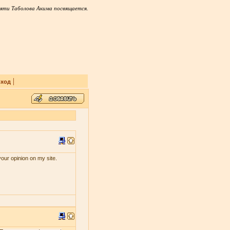
яти Таболова Акима посвящается.
|
ход
your opinion on my site.