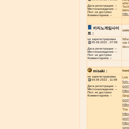
whic
Дата регистрации: --
Tech
Местонахождение: --
late
Пол: не доступно
http
Комментариев: --
카지노게임사이
coi
트 :
не зарегистрирован
When
05.09.2022 , 07:09
site
disc
Дата регистрации: --
Местонахождение: --
Пол: не доступно
Комментариев: --
misaki :
hent
не зарегистрирован
Lois
04.09.2022 , 11:08
lois
porn
Дата регистрации: --
Местонахождение: --
http
Пол: не доступно
Simp
Комментариев: --
por
http
The
http
por
http
simp