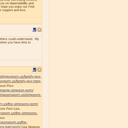
ocus on dependability and
e hope you enjoy our Find
ur support and love.
f others could understand.. My
e when you have time to
familyguyporn.us/family-guy-
yguyporn.us/family-guy-meg-
pson Porn
s/marge-simpson-porn/
/simpsonsporn.us/simpsons-
rn.us/the-simpsons-porn/
ons Porn Lisa
onsporn.us/the-simpsons-
xxx
mpsonsporn.us/the-
ns-bart-porn/
Lisa Simpson