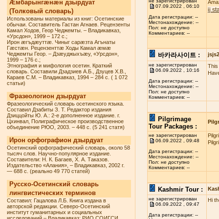
не зарегистрирован
Æмбарынгæнæн дзырдуат
Amaz
07.09.2022 , 06:10
ij.s
(Толковый словарь)
Дата регистрации: --
Использованы материалы из книг: Осетинские
Местонахождение: --
обычаи. Составитель Гастан Агнаев. Рецензенты
Пол: не доступно
Камал Ходов, Геор Чеджемты. – Владикавказ,
Комментариев: --
«Урсдон», 1999 – 172 с.;
Ирон æгъдæуттæ. Чиныг сарæзта Агънаты
Гæстæн. Рецензенттæ Ходы Камал æмæ
Чеджемты Геор. – Дзæуджыхъæу, «Урсдон»,
바카라사이트 :
jsj
1999 – 176 с.;
не зарегистрирован
Этнография и мифология осетин. Краткий
This 
06.09.2022 , 10:16
словарь. Составили Дзадзиев А.Б., Дзуцев Х.В.,
Have
Караев С.М. – Владикавказ, 1994 – 284 с. ( 1 072
Дата регистрации: --
статьи)
Местонахождение: --
Пол: не доступно
Фразеологион дзырдуат
Комментариев: --
Фразеологический словарь осетинского языка.
Составил Дзабиты З. Т. Редактор издания
Дзиццойты Ю. А.: 2-е дополненное издание. г.
Pilgrimage
Цхинвал, Полиграфическое производственное
Pilg
Tour Packages :
объединение РЮО, 2003. – 448 с. (5 241 статя)
не зарегистрирован
Pilg
Ирон орфографион дзырдуат
06.09.2022 , 09:48
Pilg
Осетинский орфографический словарь, около 58
Дата регистрации: --
тысяч слов. Научно-популярное издание.
Местонахождение: --
Составители: Н. К. Багаев, Х. А. Таказов.
Пол: не доступно
Издательство «Алания», – Владикавказ, 2002 г.
Комментариев: --
— 688 с. (реально 49 770 статей)
Русско-Осетинский словарь
Kashmir Tour :
Kas
лингвистических терминов
не зарегистрирован
Hi t
Составил: Гацалова Л.Б. Книга издана в
06.09.2022 , 09:47
авторской редакции. Северо-Осетинский
институт гуманитарных и социальных
Дата регистрации: --
исследований – Владикавказ: РИО СОИГСИ,