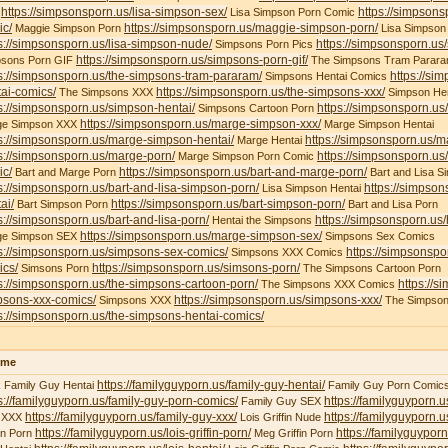
https://simpsonsporn.us/lisa-simpson-sex/
https://simpsons
X
Lisa Simpson Porn Comic
ic/
https://simpsonsporn.us/maggie-simpson-porn/
Maggie Simpson Porn
Lisa Simpson
s://simpsonsporn.us/lisa-simpson-nude/
https://simpsonsporn.us
Simpsons Porn Pics
https://simpsonsporn.us/simpsons-porn-gif/
psons Porn GIF
The Simpsons Tram Parar
s://simpsonsporn.us/the-simpsons-tram-pararam/
https://si
Simpsons Hentai Comics
ai-comics/
https://simpsonsporn.us/the-simpsons-xxx/
The Simpsons XXX
Simpson Hen
s://simpsonsporn.us/simpson-hentai/
https://simpsonsporn.us
Simpsons Cartoon Porn
https://simpsonsporn.us/marge-simpson-xxx/
ge Simpson XXX
Marge Simpson Hentai
s://simpsonsporn.us/marge-simpson-hentai/
https://simpsonsporn.us/m
Marge Hentai
s://simpsonsporn.us/marge-porn/
https://simpsonsporn.u
Marge Simpson Porn Comic
ic/
https://simpsonsporn.us/bart-and-marge-porn/
Bart and Marge Porn
Bart and Lisa S
s://simpsonsporn.us/bart-and-lisa-simpson-porn/
https://simpson
Lisa Simpson Hentai
ai/
https://simpsonsporn.us/bart-simpson-porn/
Bart Simpson Porn
Bart and Lisa Porn
s://simpsonsporn.us/bart-and-lisa-porn/
https://simpsonsporn.us
Hentai the Simpsons
https://simpsonsporn.us/marge-simpson-sex/
ge Simpson SEX
Simpsons Sex Comics
s://simpsonsporn.us/simpsons-sex-comics/
https://simpsonspo
Simpsons XXX Comics
ics/
https://simpsonsporn.us/simsons-porn/
Simsons Porn
The Simpsons Cartoon Porn
s://simpsonsporn.us/the-simpsons-cartoon-porn/
https://s
The Simpsons XXX Comics
psons-xxx-comics/
https://simpsonsporn.us/simpsons-xxx/
Simpsons XXX
The Simpson
s://simpsonsporn.us/the-simpsons-hentai-comics/
ime
https://familyguyporn.us/family-guy-hentai/
 Family Guy Hentai
Family Guy Porn Comic
s://familyguyporn.us/family-guy-porn-comics/
https://familyguyporn.u
Family Guy SEX
https://familyguyporn.us/family-guy-xxx/
https://familyguyporn.us
 XXX
Lois Griffin Nude
https://familyguyporn.us/lois-griffin-porn/
https://familyguyporn
fin Porn
Meg Griffin Porn