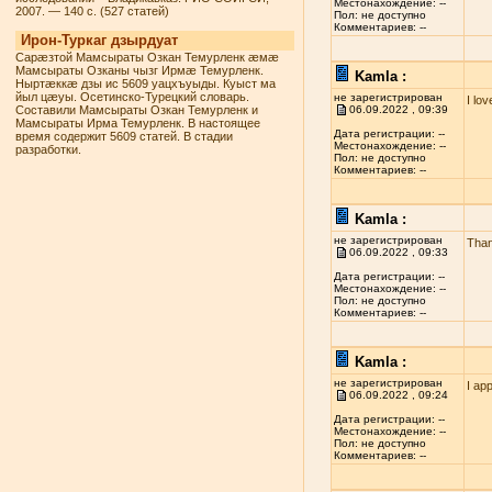
Местонахождение: --
2007. — 140 с. (527 статей)
Пол: не доступно
Комментариев: --
Ирон-Туркаг дзырдуат
Сарæзтой Мамсыраты Озкан Темурленк æмæ
Мамсыраты Озканы чызг Ирмæ Темурленк.
Kamla :
Ныртæккæ дзы ис 5609 уацхъуыды. Куыст ма
йыл цæуы. Осетинско-Турецкий словарь.
не зарегистрирован
I lo
Составили Мамсыраты Озкан Темурленк и
06.09.2022 , 09:39
Мамсыраты Ирма Темурленк. В настоящее
Дата регистрации: --
время содержит 5609 статей. В стадии
Местонахождение: --
разработки.
Пол: не доступно
Комментариев: --
Kamla :
не зарегистрирован
Than
06.09.2022 , 09:33
Дата регистрации: --
Местонахождение: --
Пол: не доступно
Комментариев: --
Kamla :
не зарегистрирован
I ap
06.09.2022 , 09:24
Дата регистрации: --
Местонахождение: --
Пол: не доступно
Комментариев: --