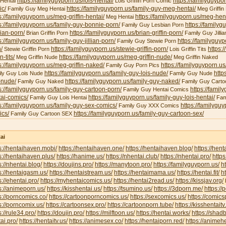
https://familyguyporn.us/lois-hentai/
https://familyguypor
 Hentai
Lois Griffin Porn Comic
ic/
https://familyguyporn.us/family-guy-meg-hentai/
Family Guy Meg Hentai
Meg Griffin 
s://familyguyporn.us/meg-griffin-hentai/
https://familyguyporn.us/meg-hent
Meg Hentai
s://familyguyporn.us/family-guy-bonnie-porn/
https://familyg
Family Guy Lesbian Porn
ian-porn/
https://familyguyporn.us/brian-griffin-porn/
Brian Griffin Porn
Family Guy Jillia
s://familyguyporn.us/family-guy-jillian-porn/
https://familyguy
Family Guy Stewie Porn
/
https://familyguyporn.us/stewie-griffin-porn/
https:/
Stewie Griffin Porn
Lois Griffin Tits
in-tits/
https://familyguyporn.us/meg-griffin-nude/
Meg Griffin Nude
Meg Griffin Naked
s://familyguyporn.us/meg-griffin-naked/
https://familyguyporn.us
Family Guy Porn Pics
https://familyguyporn.us/family-guy-lois-nude/
http
ly Guy Lois Nude
Family Guy Nude
-nude/
https://familyguyporn.us/family-guy-naked/
Family Guy Naked
Family Guy Carto
s://familyguyporn.us/family-guy-cartoon-porn/
https://famil
Family Guy Hentai Comics
ai-comics/
https://familyguyporn.us/family-guy-lois-hentai/
Family Guy Lois Hentai
Fam
s://familyguyporn.us/family-guy-sex-comics/
https://familygu
Family Guy XXX Comics
ics/
https://familyguyporn.us/family-guy-cartoon-sex/
Family Guy Cartoon SEX
ai
s://hentaihaven.mobi/
https://hentaihaven.one/
https://hentaihaven.blog/
https://hen
s://hentaihaven.plus/
https://hanime.us/
https://nhentai.club/
https://nhentai.pro/
https
s://nhentai.blog/
https://doujins.pro/
https://manytoon.pro/
https://familyguyporn.us/
h
s://hentaigasm.us/
https://hentaistream.us/
https://hentaimama.us/
https://hentai.fit/
h
s://ehentai.pro/
https://myhentaicomics.us/
https://hentai2read.us/
https://kissjav.org/
L
s://animeporn.us/
https://kisshentai.us/
https://tsumino.us/
https://3dporn.me/
https:/
s://porncomics.co/
https://cartoonporncomics.us/
https://sexcomics.us/
https://comics
s://porncomix.us/
https://cartoonsex.pro/
https://cartoonporn.tube/
https://kisshentait
s://rule34.pro/
https://doujin.pro/
https://milftoon.us/
https://hentai.works/
https://shad
ai.pro/
https://hentaitv.us/
https://animesex.co/
https://hentaiporn.red/
https://animehe