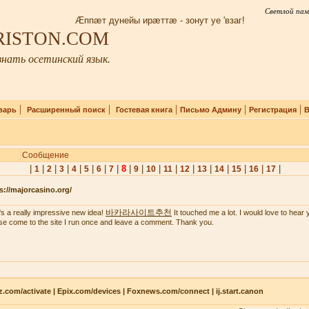
Светлой пам
Æппæт дунейы ирæттæ - зонут уе 'взаг!
IRISTON.COM
нать осетинский язык.
|
|
|
|
|
варь
Расширенный поиск
Гостевая книга
Письмо Админу
Регистрация
В
Сообщение
|
|
|
|
|
|
|
|
8
|
|
|
|
|
|
|
|
|
|
1
2
3
4
5
6
7
9
10
11
12
13
14
15
16
17
s://majorcasino.org/
바카라사이트추천
's a really impressive new idea!
It touched me a lot. I would love to hear 
se come to the site I run once and leave a comment. Thank you.
z.com/activate | Epix.com/devices | Foxnews.com/connect | ij.start.canon