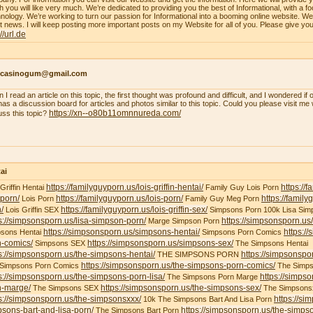
h you will like very much. We’re dedicated to providing you the best of Informational, with a f
nology. We’re working to turn our passion for Informational into a booming online website. W
st news. I will keep posting more important posts on my Website for all of you. Please give yo
://url.de
ncasinogum@gmail.com
 I read an article on this topic, the first thought was profound and difficult, and I wondered i
 has a discussion board for articles and photos similar to this topic. Could you please visit m
https://xn--o80b11omnnureda.com/
uss this topic?
ai
https://familyguyporn.us/lois-griffin-hentai/
https://
 Griffin Hentai
Family Guy Lois Porn
-porn/
https://familyguyporn.us/lois-porn/
https://famil
Lois Porn
Family Guy Meg Porn
/
https://familyguyporn.us/lois-griffin-sex/
Lois Griffin SEX
Simpsons Porn 100k Lisa Sim
s://simpsonsporn.us/lisa-simpson-porn/
https://simpsonsporn.u
Marge Simpson Porn
https://simpsonsporn.us/simpsons-hentai/
https:/
sons Hentai
Simpsons Porn Comics
n-comics/
https://simpsonsporn.us/simpsons-sex/
Simpsons SEX
The Simpsons Hentai
s://simpsonsporn.us/the-simpsons-hentai/
https://simpsonspo
THE SIMPSONS PORN
https://simpsonsporn.us/the-simpsons-porn-comics/
 Simpsons Porn Comics
The Simps
s://simpsonsporn.us/the-simpsons-porn-lisa/
https://simps
The Simpsons Porn Marge
n-marge/
https://simpsonsporn.us/the-simpsons-sex/
The Simpsons SEX
The Simpsons
s://simpsonsporn.us/the-simpsonsxxx/
https://si
10k The Simpsons Bart And Lisa Porn
sons-bart-and-lisa-porn/
https://simpsonsporn.us/the-simpso
The Simpsons Bart Porn