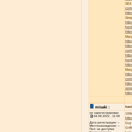
SE
com
http
Sim
http
hent
http
Mar
http
http
com
http
hent
http
Mar
http
com
http
sim
http
misaki :
han
не зарегистрирован
100k
04.09.2022 , 11:06
http
Дата регистрации: --
Guy
Местонахождение: --
Grif
Пол: не доступно