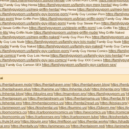
https://familyguyporn.us/lois-hentai/
https://familyguypor
 Hentai
Lois Griffin Porn Comic
ic/
https://familyguyporn.us/family-guy-meg-hentai/
Family Guy Meg Hentai
Meg Griffin 
s://familyguyporn.us/meg-griffin-hentai/
https://familyguyporn.us/meg-hent
Meg Hentai
s://familyguyporn.us/family-guy-bonnie-porn/
https://familyg
Family Guy Lesbian Porn
ian-porn/
https://familyguyporn.us/brian-griffin-porn/
Brian Griffin Porn
Family Guy Jillia
s://familyguyporn.us/family-guy-jillian-porn/
https://familyguy
Family Guy Stewie Porn
/
https://familyguyporn.us/stewie-griffin-porn/
https:/
Stewie Griffin Porn
Lois Griffin Tits
in-tits/
https://familyguyporn.us/meg-griffin-nude/
Meg Griffin Nude
Meg Griffin Naked
s://familyguyporn.us/meg-griffin-naked/
https://familyguyporn.us
Family Guy Porn Pics
https://familyguyporn.us/family-guy-lois-nude/
http
ly Guy Lois Nude
Family Guy Nude
-nude/
https://familyguyporn.us/family-guy-naked/
Family Guy Naked
Family Guy Carto
s://familyguyporn.us/family-guy-cartoon-porn/
https://famil
Family Guy Hentai Comics
ai-comics/
https://familyguyporn.us/family-guy-lois-hentai/
Family Guy Lois Hentai
Fam
s://familyguyporn.us/family-guy-sex-comics/
https://familygu
Family Guy XXX Comics
ics/
https://familyguyporn.us/family-guy-cartoon-sex/
Family Guy Cartoon SEX
ai
s://hentaihaven.mobi/
https://hentaihaven.one/
https://hentaihaven.blog/
https://hen
s://hentaihaven.plus/
https://hanime.us/
https://nhentai.club/
https://nhentai.pro/
https
s://nhentai.blog/
https://doujins.pro/
https://manytoon.pro/
https://familyguyporn.us/
h
s://hentaigasm.us/
https://hentaistream.us/
https://hentaimama.us/
https://hentai.fit/
h
s://ehentai.pro/
https://myhentaicomics.us/
https://hentai2read.us/
https://kissjav.org/
L
s://animeporn.us/
https://kisshentai.us/
https://tsumino.us/
https://3dporn.me/
https:/
s://porncomics.co/
https://cartoonporncomics.us/
https://sexcomics.us/
https://comics
s://porncomix.us/
https://cartoonsex.pro/
https://cartoonporn.tube/
https://kisshentait
s://rule34.pro/
https://doujin.pro/
https://milftoon.us/
https://hentai.works/
https://shad
ai.pro/
https://hentaitv.us/
https://animesex.co/
https://hentaiporn.red/
https://animehe