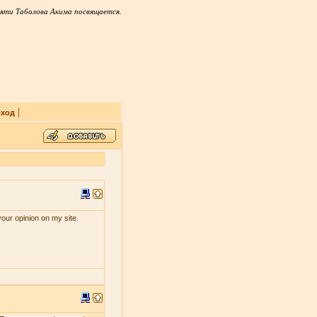
яти Таболова Акима посвящается.
|
ход
your opinion on my site.