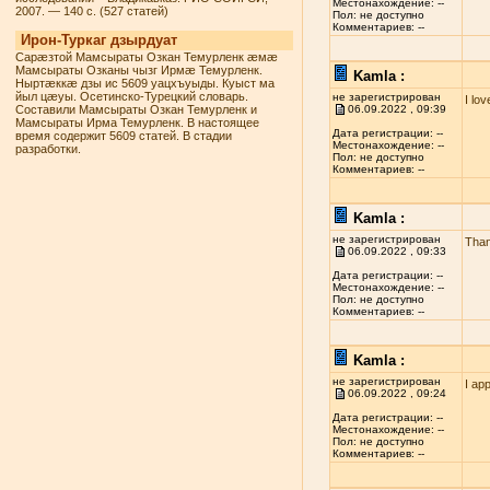
Местонахождение: --
2007. — 140 с. (527 статей)
Пол: не доступно
Комментариев: --
Ирон-Туркаг дзырдуат
Сарæзтой Мамсыраты Озкан Темурленк æмæ
Мамсыраты Озканы чызг Ирмæ Темурленк.
Kamla :
Ныртæккæ дзы ис 5609 уацхъуыды. Куыст ма
йыл цæуы. Осетинско-Турецкий словарь.
не зарегистрирован
I lo
Составили Мамсыраты Озкан Темурленк и
06.09.2022 , 09:39
Мамсыраты Ирма Темурленк. В настоящее
Дата регистрации: --
время содержит 5609 статей. В стадии
Местонахождение: --
разработки.
Пол: не доступно
Комментариев: --
Kamla :
не зарегистрирован
Than
06.09.2022 , 09:33
Дата регистрации: --
Местонахождение: --
Пол: не доступно
Комментариев: --
Kamla :
не зарегистрирован
I ap
06.09.2022 , 09:24
Дата регистрации: --
Местонахождение: --
Пол: не доступно
Комментариев: --