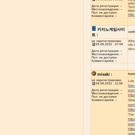
whic
Дата регистрации: --
Tech
Местонахождение: --
late
Пол: не доступно
http
Комментариев: --
카지노게임사이
coi
트 :
не зарегистрирован
When
05.09.2022 , 07:09
site
disc
Дата регистрации: --
Местонахождение: --
Пол: не доступно
Комментариев: --
misaki :
hent
не зарегистрирован
Lois
04.09.2022 , 11:08
lois
porn
Дата регистрации: --
Местонахождение: --
http
Пол: не доступно
Simp
Комментариев: --
por
http
The
http
por
http
simp