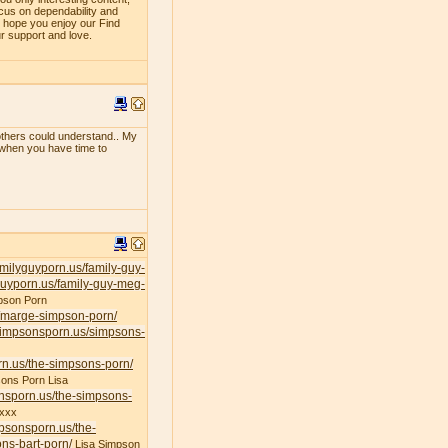
ocus on dependability and
e hope you enjoy our Find
ur support and love.
f others could understand.. My
e when you have time to
familyguyporn.us/family-guy-
yguyporn.us/family-guy-meg-
pson Porn
s/marge-simpson-porn/
/simpsonsporn.us/simpsons-
rn.us/the-simpsons-porn/
ons Porn Lisa
onsporn.us/the-simpsons-
xxx
mpsonsporn.us/the-
ns-bart-porn/
Lisa Simpson