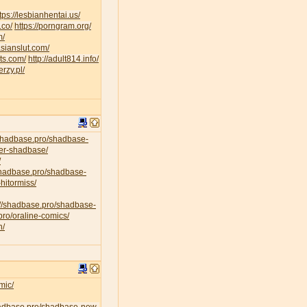
tps://lesbianhentai.us/
.co/
https://porngram.org/
m/
asianslut.com/
lts.com/
http://adult814.info/
erzy.pl/
/shadbase.pro/shadbase-
per-shadbase/
/
/shadbase.pro/shadbase-
hitormiss/
://shadbase.pro/shadbase-
pro/oraline-comics/
n/
mic/