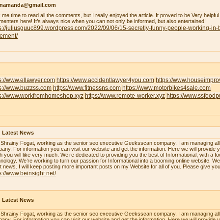
enamanda@gmail.com
 me time to read all the comments, but I really enjoyed the article. It proved to be Very helpful
enters here! It’s always nice when you can not only be informed, but also entertained!
s://juliusguuc899.wordpress.com/2022/09/06/15-secretly-funny-people-working-in-
lement/
s://www.ellawyer.com
https://www.accidentlawyer4you.com
https://www.houseimpr
ps://www.buzzss.com
https://www.fitnessns.com
https://www.motorbikes4sale.com
ps://www.workfromhomeshop.xyz
https://www.remote-worker.xyz
https://www.ssfood
 Latest News
 Shrainy Fogat, working as the senior seo executive Geeksscan company. I am managing all th
any. For information you can visit our website and get the information. Here we will provide y
h you will like very much. We’re dedicated to providing you the best of Informational, with a f
nology. We’re working to turn our passion for Informational into a booming online website. W
st news. I will keep posting more important posts on my Website for all of you. Please give yo
s://www.beinsight.net/
 Latest News
 Shrainy Fogat, working as the senior seo executive Geeksscan company. I am managing all th
any. For information you can visit our website and get the information. Here we will provide y