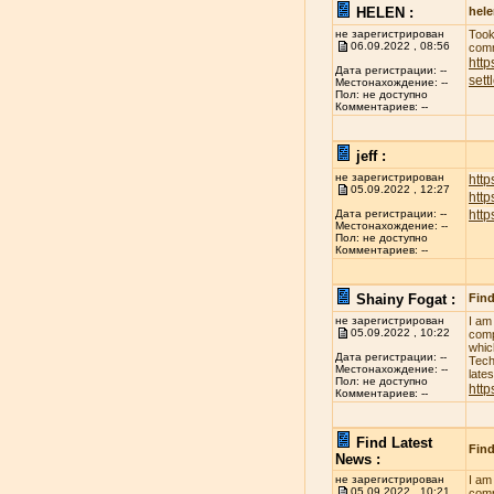
HELEN :
hel
не зарегистрирован
Took
06.09.2022 , 08:56
comm
http
Дата регистрации: --
sett
Местонахождение: --
Пол: не доступно
Комментариев: --
jeff :
не зарегистрирован
http
05.09.2022 , 12:27
htt
htt
Дата регистрации: --
Местонахождение: --
Пол: не доступно
Комментариев: --
Shainy Fogat :
Find
не зарегистрирован
I am
05.09.2022 , 10:22
comp
whic
Дата регистрации: --
Tech
Местонахождение: --
late
Пол: не доступно
http
Комментариев: --
Find Latest
Find
News :
не зарегистрирован
I am
05.09.2022 , 10:21
comp