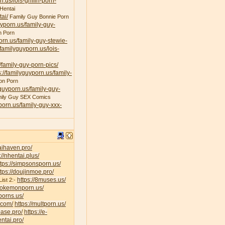
n.us/lois-griffin-porn-
Hentai
ai/
Family Guy Bonnie Porn
uyporn.us/family-guy-
n Porn
porn.us/family-guy-stewie-
/familyguyporn.us/lois-
/family-guy-porn-pics/
s://familyguyporn.us/family-
on Porn
yguyporn.us/family-guy-
ily Guy SEX Comics
yporn.us/family-guy-xxx-
taihaven.pro/
://nhentai.plus/
ttps://simpsonsporn.us/
ttps://doujinmoe.pro/
https://8muses.us/
ist 2:-
/pokemonporn.us/
porns.us/
v.com/
https://multporn.us/
base.pro/
https://e-
ntai.pro/