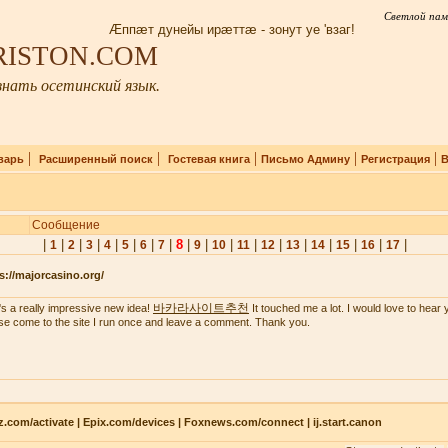
Светлой пам
Æппæт дунейы ирæттæ - зонут уе 'взаг!
IRISTON.COM
нать осетинский язык.
|
|
|
|
|
варь
Расширенный поиск
Гостевая книга
Письмо Админу
Регистрация
В
Сообщение
|
|
|
|
|
|
|
|
8
|
|
|
|
|
|
|
|
|
|
1
2
3
4
5
6
7
9
10
11
12
13
14
15
16
17
s://majorcasino.org/
바카라사이트추천
's a really impressive new idea!
It touched me a lot. I would love to hear 
se come to the site I run once and leave a comment. Thank you.
z.com/activate | Epix.com/devices | Foxnews.com/connect | ij.start.canon