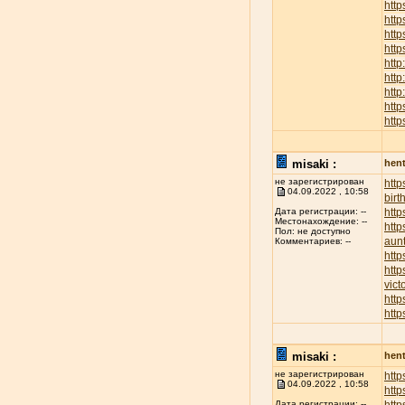
http
htt
http
http
http
http
http
http
http
misaki :
hent
не зарегистрирован
htt
04.09.2022 , 10:58
birt
http
Дата регистрации: --
Местонахождение: --
http
Пол: не доступно
aunt
Комментариев: --
http
http
vict
http
http
misaki :
hent
не зарегистрирован
http
04.09.2022 , 10:58
http
Дата регистрации: --