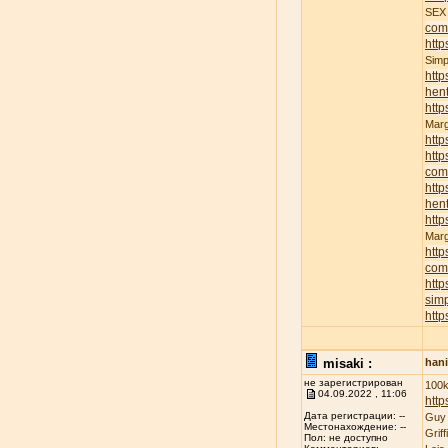
SE
com
http
Sim
http
hent
http
Mar
http
http
com
http
hent
http
Mar
http
com
http
sim
http
misaki :
han
не зарегистрирован
100k
04.09.2022 , 11:06
http
Дата регистрации: --
Guy
Местонахождение: --
Grif
Пол: не доступно