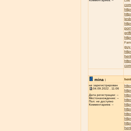
Lois
Комментариев: --
com
http
http
lesb
http
porn
griff
http
Fami
guy
http
hent
http
com
mina :
hent
не зарегистрирован
http
04.09.2022 , 11:06
http
http
Дата регистрации: --
Местонахождение: --
http
Пол: не доступно
http
Комментариев: --
http
http
http
http
hent