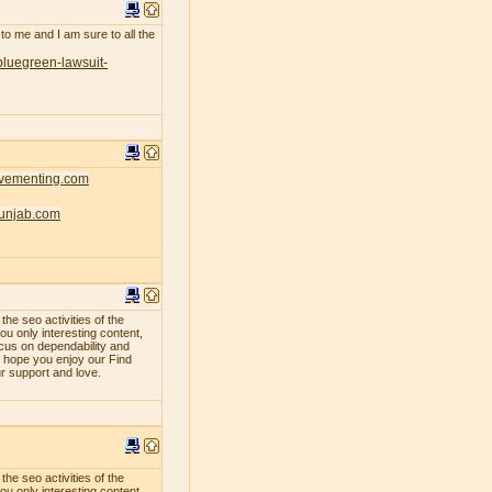
 to me and I am sure to all the
bluegreen-lawsuit-
ovementing.com
punjab.com
e seo activities of the
ou only interesting content,
ocus on dependability and
e hope you enjoy our Find
ur support and love.
e seo activities of the
ou only interesting content,