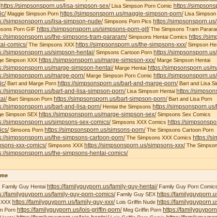
https://simpsonsporn.us/lisa-simpson-sex/
https://simpsons
X
Lisa Simpson Porn Comic
ic/
https://simpsonsporn.us/maggie-simpson-porn/
Maggie Simpson Porn
Lisa Simpson
s://simpsonsporn.us/lisa-simpson-nude/
https://simpsonsporn.us
Simpsons Porn Pics
https://simpsonsporn.us/simpsons-porn-gif/
psons Porn GIF
The Simpsons Tram Parar
s://simpsonsporn.us/the-simpsons-tram-pararam/
https://si
Simpsons Hentai Comics
ai-comics/
https://simpsonsporn.us/the-simpsons-xxx/
The Simpsons XXX
Simpson Hen
s://simpsonsporn.us/simpson-hentai/
https://simpsonsporn.us
Simpsons Cartoon Porn
https://simpsonsporn.us/marge-simpson-xxx/
ge Simpson XXX
Marge Simpson Hentai
s://simpsonsporn.us/marge-simpson-hentai/
https://simpsonsporn.us/m
Marge Hentai
s://simpsonsporn.us/marge-porn/
https://simpsonsporn.u
Marge Simpson Porn Comic
ic/
https://simpsonsporn.us/bart-and-marge-porn/
Bart and Marge Porn
Bart and Lisa S
s://simpsonsporn.us/bart-and-lisa-simpson-porn/
https://simpson
Lisa Simpson Hentai
ai/
https://simpsonsporn.us/bart-simpson-porn/
Bart Simpson Porn
Bart and Lisa Porn
s://simpsonsporn.us/bart-and-lisa-porn/
https://simpsonsporn.us
Hentai the Simpsons
https://simpsonsporn.us/marge-simpson-sex/
ge Simpson SEX
Simpsons Sex Comics
s://simpsonsporn.us/simpsons-sex-comics/
https://simpsonspo
Simpsons XXX Comics
ics/
https://simpsonsporn.us/simsons-porn/
Simsons Porn
The Simpsons Cartoon Porn
s://simpsonsporn.us/the-simpsons-cartoon-porn/
https://s
The Simpsons XXX Comics
psons-xxx-comics/
https://simpsonsporn.us/simpsons-xxx/
Simpsons XXX
The Simpson
s://simpsonsporn.us/the-simpsons-hentai-comics/
ime
https://familyguyporn.us/family-guy-hentai/
 Family Guy Hentai
Family Guy Porn Comic
s://familyguyporn.us/family-guy-porn-comics/
https://familyguyporn.u
Family Guy SEX
https://familyguyporn.us/family-guy-xxx/
https://familyguyporn.us
 XXX
Lois Griffin Nude
https://familyguyporn.us/lois-griffin-porn/
https://familyguyporn
fin Porn
Meg Griffin Porn