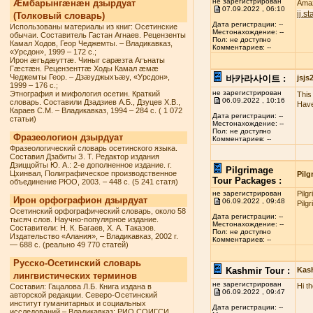
не зарегистрирован
Æмбарынгæнæн дзырдуат
Amaz
07.09.2022 , 06:10
ij.s
(Толковый словарь)
Дата регистрации: --
Использованы материалы из книг: Осетинские
Местонахождение: --
обычаи. Составитель Гастан Агнаев. Рецензенты
Пол: не доступно
Камал Ходов, Геор Чеджемты. – Владикавказ,
Комментариев: --
«Урсдон», 1999 – 172 с.;
Ирон æгъдæуттæ. Чиныг сарæзта Агънаты
Гæстæн. Рецензенттæ Ходы Камал æмæ
Чеджемты Геор. – Дзæуджыхъæу, «Урсдон»,
바카라사이트 :
jsj
1999 – 176 с.;
не зарегистрирован
Этнография и мифология осетин. Краткий
This 
06.09.2022 , 10:16
словарь. Составили Дзадзиев А.Б., Дзуцев Х.В.,
Have
Караев С.М. – Владикавказ, 1994 – 284 с. ( 1 072
Дата регистрации: --
статьи)
Местонахождение: --
Пол: не доступно
Фразеологион дзырдуат
Комментариев: --
Фразеологический словарь осетинского языка.
Составил Дзабиты З. Т. Редактор издания
Дзиццойты Ю. А.: 2-е дополненное издание. г.
Pilgrimage
Цхинвал, Полиграфическое производственное
Pilg
Tour Packages :
объединение РЮО, 2003. – 448 с. (5 241 статя)
не зарегистрирован
Pilg
Ирон орфографион дзырдуат
06.09.2022 , 09:48
Pilg
Осетинский орфографический словарь, около 58
Дата регистрации: --
тысяч слов. Научно-популярное издание.
Местонахождение: --
Составители: Н. К. Багаев, Х. А. Таказов.
Пол: не доступно
Издательство «Алания», – Владикавказ, 2002 г.
Комментариев: --
— 688 с. (реально 49 770 статей)
Русско-Осетинский словарь
Kashmir Tour :
Kas
лингвистических терминов
не зарегистрирован
Hi t
Составил: Гацалова Л.Б. Книга издана в
06.09.2022 , 09:47
авторской редакции. Северо-Осетинский
институт гуманитарных и социальных
Дата регистрации: --
исследований – Владикавказ: РИО СОИГСИ,