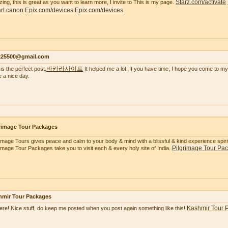
Starz.com/activate
ing, this is great as you want to learn more, I invite to This is my page.
tart.canon
Epix.com/devices
Epix.com/devices
s225500@gmail.com
바카라사이트
is the perfect post.
It helped me a lot. If you have time, I hope you come to my
 a nice day.
rimage Tour Packages
rimage Tours gives peace and calm to your body & mind with a blissful & kind experience spiritua
Pilgrimage Tour Pa
rimage Tour Packages take you to visit each & every holy site of India.
hmir Tour Packages
Kashmir Tour 
here! Nice stuff, do keep me posted when you post again something like this!