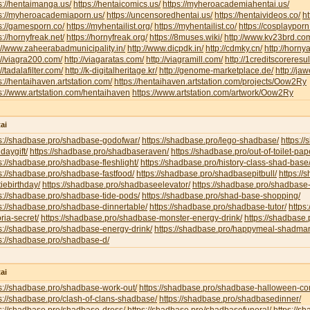
s://hentaimanga.us/
https://hentaicomics.us/
https://myheroacademiahentai.us/
ps://myheroacademiaporn.us/
https://uncensoredhentai.us/
https://hentaivideos.co/
ht
s://gamesporn.co/
https://myhentailist.org/
https://myhentailist.co/
https://cosplayporn
s://hornyfreak.net/
https://hornyfreak.org/
https://8muses.wiki/
http://www.kv23brd.co
://www.zaheerabadmunicipality.in/
http://www.dicpdk.in/
http://cdmky.cn/
http://horny
://viagra200.com/
http://viagaratas.com/
http://viagramill.com/
http://1creditscoreresu
://tadalafilter.com/
http://k-digitalheritage.kr/
http://genome-marketplace.de/
http://jaw
s://hentaihaven.artstation.com/
https://hentaihaven.artstation.com/projects/Oow2Ry
s://www.artstation.com/hentaihaven
https://www.artstation.com/artwork/Oow2Ry
ai
ps://shadbase.pro/shadbase-godofwar/
https://shadbase.pro/lego-shadbase/
https:/
hdaygift/
https://shadbase.pro/shadbaseraven/
https://shadbase.pro/out-of-toilet-pa
s://shadbase.pro/shadbase-fleshlight/
https://shadbase.pro/history-class-shad-base
s://shadbase.pro/shadbase-fastfood/
https://shadbase.pro/shadbasepitbull/
https:/
iebirthday/
https://shadbase.pro/shadbaseelevator/
https://shadbase.pro/shadbase-
s://shadbase.pro/shadbase-tide-pods/
https://shadbase.pro/shad-base-shopping/
s://shadbase.pro/shadbase-dinnertable/
https://shadbase.pro/shadbase-tutor/
https
oria-secret/
https://shadbase.pro/shadbase-monster-energy-drink/
https://shadbase.
s://shadbase.pro/shadbase-energy-drink/
https://shadbase.pro/happymeal-shadma
s://shadbase.pro/shadbase-d/
ai
s://shadbase.pro/shadbase-work-out/
https://shadbase.pro/shadbase-halloween-co
s://shadbase.pro/clash-of-clans-shadbase/
https://shadbase.pro/shadbasedinner/