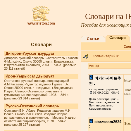
Словари на 
www.iriston.com
Пособие для желающих з
Словари
Статьи
Словари
|
Сло
Дигорон-Уруссаг дзурдуат
Комментарий к:
Дигорско-русский словарь. Составитель Таказов
Ф.М., к.ф.н.: Около 30000 слов. г. Владикавказ,
Издательство «Алания», 2003. – 734 с. (реально
Автор
23 111 статей)
Ирон-Уырыссаг дзырдуат
바카라사이트추
http
Осетинско-русский словарь под редакцией
천 :
А.М.Касаева, Редактор издания Гуриев Т.А.:
Около 28000 слов. 4-е издание. г.Владикавказ,
не зарегистрирован
That
Изд-во Северо-Осетинского института
07.09.2022 , 08:46
Plea
гуманитарных исследований, 1993. – 384 с.
(реально 23 014 статей)
Дата регистрации: --
Местонахождение: --
Русско-Осетинский словарь
Пол: не доступно
Комментариев: --
Составил В.И. Абаев. Редактор издания М.И.
Исаев: Около 25000 слов. Издание второе,
исправленное и дополненное. г. Москва, Изд-во
«Советская энциклопедия», 1970. – 584 с.
starzscom2624
Star
(реально 25 227 статьи)
: