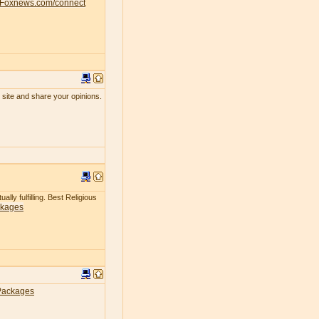
Foxnews.com/connect
 site and share your opinions.
lly fulfilling. Best Religious
ckages
Packages