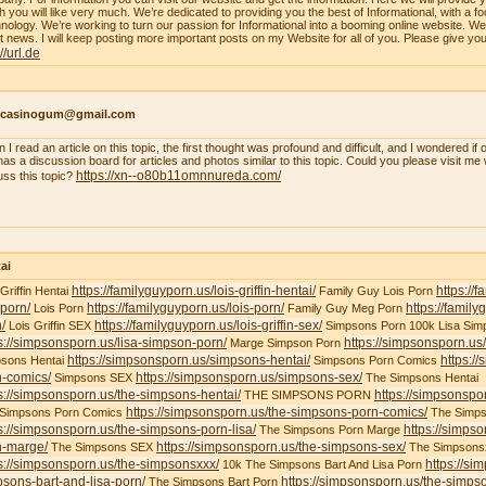
h you will like very much. We’re dedicated to providing you the best of Informational, with a f
nology. We’re working to turn our passion for Informational into a booming online website. W
st news. I will keep posting more important posts on my Website for all of you. Please give yo
://url.de
ncasinogum@gmail.com
 I read an article on this topic, the first thought was profound and difficult, and I wondered i
 has a discussion board for articles and photos similar to this topic. Could you please visit m
https://xn--o80b11omnnureda.com/
uss this topic?
ai
https://familyguyporn.us/lois-griffin-hentai/
https://
 Griffin Hentai
Family Guy Lois Porn
-porn/
https://familyguyporn.us/lois-porn/
https://famil
Lois Porn
Family Guy Meg Porn
/
https://familyguyporn.us/lois-griffin-sex/
Lois Griffin SEX
Simpsons Porn 100k Lisa Sim
s://simpsonsporn.us/lisa-simpson-porn/
https://simpsonsporn.u
Marge Simpson Porn
https://simpsonsporn.us/simpsons-hentai/
https:/
sons Hentai
Simpsons Porn Comics
n-comics/
https://simpsonsporn.us/simpsons-sex/
Simpsons SEX
The Simpsons Hentai
s://simpsonsporn.us/the-simpsons-hentai/
https://simpsonspo
THE SIMPSONS PORN
https://simpsonsporn.us/the-simpsons-porn-comics/
 Simpsons Porn Comics
The Simps
s://simpsonsporn.us/the-simpsons-porn-lisa/
https://simps
The Simpsons Porn Marge
n-marge/
https://simpsonsporn.us/the-simpsons-sex/
The Simpsons SEX
The Simpsons
s://simpsonsporn.us/the-simpsonsxxx/
https://si
10k The Simpsons Bart And Lisa Porn
sons-bart-and-lisa-porn/
https://simpsonsporn.us/the-simpso
The Simpsons Bart Porn