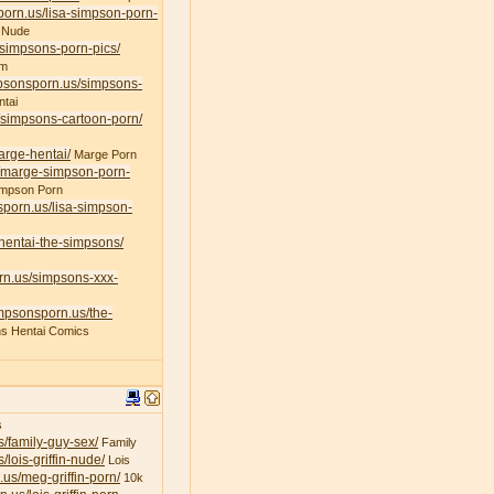
porn.us/lisa-simpson-porn-
 Nude
/simpsons-porn-pics/
am
mpsonsporn.us/simpsons-
tai
/simpsons-cartoon-porn/
arge-hentai/
Marge Porn
s/marge-simpson-porn-
impson Porn
sporn.us/lisa-simpson-
/hentai-the-simpsons/
rn.us/simpsons-xxx-
impsonsporn.us/the-
s Hentai Comics
s
s/family-guy-sex/
Family
/lois-griffin-nude/
Lois
.us/meg-griffin-porn/
10k