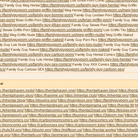
https://familyguyporn.us/lois-hentai/
https://familyguypor
 Hentai
Lois Griffin Porn Comic
ic/
https://familyguyporn.us/family-guy-meg-hentai/
Family Guy Meg Hentai
Meg Griffin 
s://familyguyporn.us/meg-griffin-hentai/
https://familyguyporn.us/meg-hent
Meg Hentai
s://familyguyporn.us/family-guy-bonnie-porn/
https://familyg
Family Guy Lesbian Porn
ian-porn/
https://familyguyporn.us/brian-griffin-porn/
Brian Griffin Porn
Family Guy Jillia
s://familyguyporn.us/family-guy-jillian-porn/
https://familyguy
Family Guy Stewie Porn
/
https://familyguyporn.us/stewie-griffin-porn/
https:/
Stewie Griffin Porn
Lois Griffin Tits
in-tits/
https://familyguyporn.us/meg-griffin-nude/
Meg Griffin Nude
Meg Griffin Naked
s://familyguyporn.us/meg-griffin-naked/
https://familyguyporn.us
Family Guy Porn Pics
https://familyguyporn.us/family-guy-lois-nude/
http
ly Guy Lois Nude
Family Guy Nude
-nude/
https://familyguyporn.us/family-guy-naked/
Family Guy Naked
Family Guy Carto
s://familyguyporn.us/family-guy-cartoon-porn/
https://famil
Family Guy Hentai Comics
ai-comics/
https://familyguyporn.us/family-guy-lois-hentai/
Family Guy Lois Hentai
Fam
s://familyguyporn.us/family-guy-sex-comics/
https://familygu
Family Guy XXX Comics
ics/
https://familyguyporn.us/family-guy-cartoon-sex/
Family Guy Cartoon SEX
ai
s://hentaihaven.mobi/
https://hentaihaven.one/
https://hentaihaven.blog/
https://hen
s://hentaihaven.plus/
https://hanime.us/
https://nhentai.club/
https://nhentai.pro/
https
s://nhentai.blog/
https://doujins.pro/
https://manytoon.pro/
https://familyguyporn.us/
h
s://hentaigasm.us/
https://hentaistream.us/
https://hentaimama.us/
https://hentai.fit/
h
s://ehentai.pro/
https://myhentaicomics.us/
https://hentai2read.us/
https://kissjav.org/
L
s://animeporn.us/
https://kisshentai.us/
https://tsumino.us/
https://3dporn.me/
https:/
s://porncomics.co/
https://cartoonporncomics.us/
https://sexcomics.us/
https://comics
s://porncomix.us/
https://cartoonsex.pro/
https://cartoonporn.tube/
https://kisshentait
s://rule34.pro/
https://doujin.pro/
https://milftoon.us/
https://hentai.works/
https://shad
ai.pro/
https://hentaitv.us/
https://animesex.co/
https://hentaiporn.red/
https://animehe