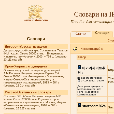
Словари на 
www.iriston.com
Пособие для желающих з
Словари
Статьи
Словари
|
Сло
Дигорон-Уруссаг дзурдуат
Комментарий к:
Дигорско-русский словарь. Составитель Таказов
Ф.М., к.ф.н.: Около 30000 слов. г. Владикавказ,
Издательство «Алания», 2003. – 734 с. (реально
Автор
23 111 статей)
Ирон-Уырыссаг дзырдуат
바카라사이트추
http
Осетинско-русский словарь под редакцией
천 :
А.М.Касаева, Редактор издания Гуриев Т.А.:
Около 28000 слов. 4-е издание. г.Владикавказ,
не зарегистрирован
That
Изд-во Северо-Осетинского института
07.09.2022 , 08:46
Plea
гуманитарных исследований, 1993. – 384 с.
(реально 23 014 статей)
Дата регистрации: --
Местонахождение: --
Русско-Осетинский словарь
Пол: не доступно
Комментариев: --
Составил В.И. Абаев. Редактор издания М.И.
Исаев: Около 25000 слов. Издание второе,
исправленное и дополненное. г. Москва, Изд-во
«Советская энциклопедия», 1970. – 584 с.
starzscom2624
Star
(реально 25 227 статьи)
: