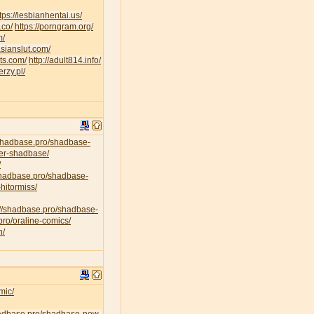
tps://lesbianhentai.us/
.co/
https://porngram.org/
m/
asianslut.com/
lts.com/
http://adult814.info/
erzy.pl/
/shadbase.pro/shadbase-
per-shadbase/
/
/shadbase.pro/shadbase-
hitormiss/
://shadbase.pro/shadbase-
pro/oraline-comics/
n/
mic/