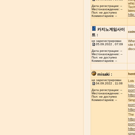
whic
Дата регистрации: --
Tech
Местонахождение: --
late
Пол: не доступно
http
Комментариев: --
카지노게임사이
coi
트 :
не зарегистрирован
When
05.09.2022 , 07:09
site
disc
Дата регистрации: --
Местонахождение: --
Пол: не доступно
Комментариев: --
misaki :
hent
не зарегистрирован
Lois
04.09.2022 , 11:08
lois
porn
Дата регистрации: --
Местонахождение: --
http
Пол: не доступно
Simp
Комментариев: --
por
http
The
http
por
http
simp