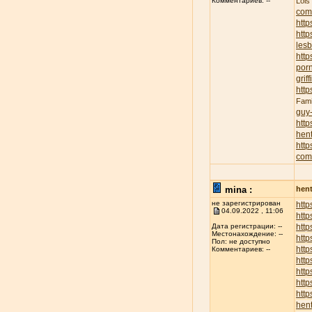
Lois
Комментариев: --
com
http
http
lesb
http
porn
griff
http
Fami
guy
http
hent
http
com
mina :
hent
не зарегистрирован
http
04.09.2022 , 11:06
http
http
Дата регистрации: --
Местонахождение: --
http
Пол: не доступно
http
Комментариев: --
http
http
http
http
hent