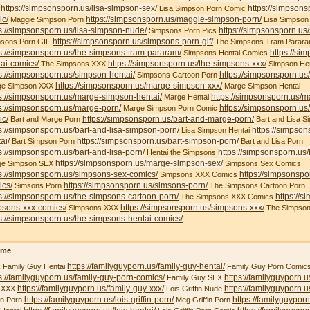
https://simpsonsporn.us/lisa-simpson-sex/
https://simpsons
X
Lisa Simpson Porn Comic
ic/
https://simpsonsporn.us/maggie-simpson-porn/
Maggie Simpson Porn
Lisa Simpson
s://simpsonsporn.us/lisa-simpson-nude/
https://simpsonsporn.us
Simpsons Porn Pics
https://simpsonsporn.us/simpsons-porn-gif/
psons Porn GIF
The Simpsons Tram Parar
s://simpsonsporn.us/the-simpsons-tram-pararam/
https://si
Simpsons Hentai Comics
ai-comics/
https://simpsonsporn.us/the-simpsons-xxx/
The Simpsons XXX
Simpson Hen
s://simpsonsporn.us/simpson-hentai/
https://simpsonsporn.us
Simpsons Cartoon Porn
https://simpsonsporn.us/marge-simpson-xxx/
ge Simpson XXX
Marge Simpson Hentai
s://simpsonsporn.us/marge-simpson-hentai/
https://simpsonsporn.us/m
Marge Hentai
s://simpsonsporn.us/marge-porn/
https://simpsonsporn.u
Marge Simpson Porn Comic
ic/
https://simpsonsporn.us/bart-and-marge-porn/
Bart and Marge Porn
Bart and Lisa S
s://simpsonsporn.us/bart-and-lisa-simpson-porn/
https://simpson
Lisa Simpson Hentai
ai/
https://simpsonsporn.us/bart-simpson-porn/
Bart Simpson Porn
Bart and Lisa Porn
s://simpsonsporn.us/bart-and-lisa-porn/
https://simpsonsporn.us
Hentai the Simpsons
https://simpsonsporn.us/marge-simpson-sex/
ge Simpson SEX
Simpsons Sex Comics
s://simpsonsporn.us/simpsons-sex-comics/
https://simpsonspo
Simpsons XXX Comics
ics/
https://simpsonsporn.us/simsons-porn/
Simsons Porn
The Simpsons Cartoon Porn
s://simpsonsporn.us/the-simpsons-cartoon-porn/
https://s
The Simpsons XXX Comics
psons-xxx-comics/
https://simpsonsporn.us/simpsons-xxx/
Simpsons XXX
The Simpson
s://simpsonsporn.us/the-simpsons-hentai-comics/
ime
https://familyguyporn.us/family-guy-hentai/
 Family Guy Hentai
Family Guy Porn Comic
s://familyguyporn.us/family-guy-porn-comics/
https://familyguyporn.u
Family Guy SEX
https://familyguyporn.us/family-guy-xxx/
https://familyguyporn.us
 XXX
Lois Griffin Nude
https://familyguyporn.us/lois-griffin-porn/
https://familyguyporn
fin Porn
Meg Griffin Porn