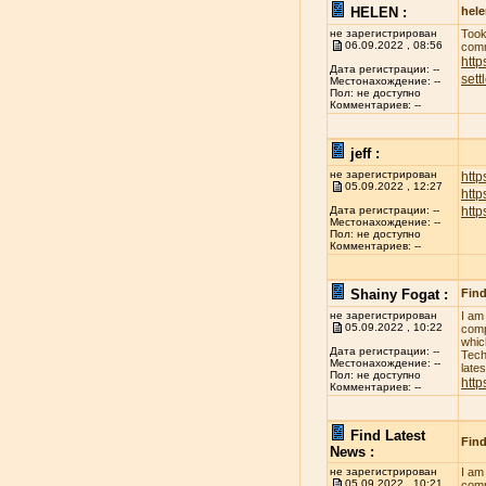
HELEN :
hel
не зарегистрирован
Took
06.09.2022 , 08:56
comm
http
Дата регистрации: --
sett
Местонахождение: --
Пол: не доступно
Комментариев: --
jeff :
не зарегистрирован
http
05.09.2022 , 12:27
htt
htt
Дата регистрации: --
Местонахождение: --
Пол: не доступно
Комментариев: --
Shainy Fogat :
Find
не зарегистрирован
I am
05.09.2022 , 10:22
comp
whic
Дата регистрации: --
Tech
Местонахождение: --
late
Пол: не доступно
http
Комментариев: --
Find Latest
Find
News :
не зарегистрирован
I am
05.09.2022 , 10:21
comp