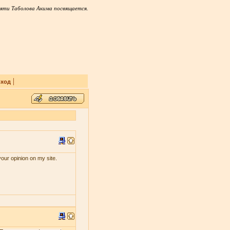
яти Таболова Акима посвящается.
|
ход
your opinion on my site.