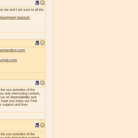
 to me and I am sure to all the
bluegreen-lawsuit-
ovementing.com
punjab.com
e seo activities of the
ou only interesting content,
ocus on dependability and
e hope you enjoy our Find
ur support and love.
e seo activities of the
ou only interesting content,