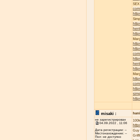
SE
com
http
Sim
http
hent
http
Mar
http
http
com
http
hent
http
Mar
http
com
http
sim
http
misaki :
han
не зарегистрирован
100k
04.09.2022 , 11:06
http
Дата регистрации: --
Guy
Местонахождение: --
Grif
Пол: не доступно