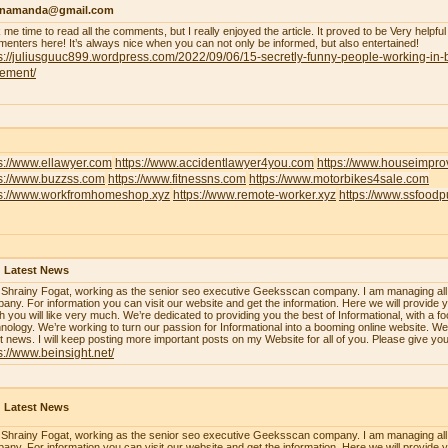
enamanda@gmail.com
 me time to read all the comments, but I really enjoyed the article. It proved to be Very helpful
enters here! It’s always nice when you can not only be informed, but also entertained!
s://juliusguuc899.wordpress.com/2022/09/06/15-secretly-funny-people-working-in-
lement/
s://www.ellawyer.com
https://www.accidentlawyer4you.com
https://www.houseimpr
ps://www.buzzss.com
https://www.fitnessns.com
https://www.motorbikes4sale.com
ps://www.workfromhomeshop.xyz
https://www.remote-worker.xyz
https://www.ssfood
 Latest News
 Shrainy Fogat, working as the senior seo executive Geeksscan company. I am managing all th
any. For information you can visit our website and get the information. Here we will provide y
h you will like very much. We’re dedicated to providing you the best of Informational, with a f
nology. We’re working to turn our passion for Informational into a booming online website. W
st news. I will keep posting more important posts on my Website for all of you. Please give yo
s://www.beinsight.net/
 Latest News
 Shrainy Fogat, working as the senior seo executive Geeksscan company. I am managing all th
any. For information you can visit our website and get the information. Here we will provide y