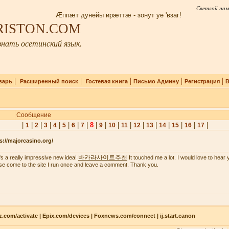
Светлой пам
Æппæт дунейы ирæттæ - зонут уе 'взаг!
IRISTON.COM
нать осетинский язык.
|
|
|
|
|
варь
Расширенный поиск
Гостевая книга
Письмо Админу
Регистрация
В
Сообщение
|
|
|
|
|
|
|
|
8
|
|
|
|
|
|
|
|
|
|
1
2
3
4
5
6
7
9
10
11
12
13
14
15
16
17
s://majorcasino.org/
바카라사이트추천
's a really impressive new idea!
It touched me a lot. I would love to hear 
se come to the site I run once and leave a comment. Thank you.
z.com/activate | Epix.com/devices | Foxnews.com/connect | ij.start.canon