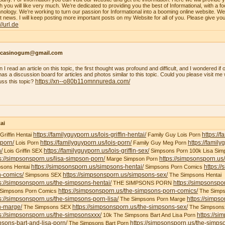
h you will like very much. We’re dedicated to providing you the best of Informational, with a f
nology. We’re working to turn our passion for Informational into a booming online website. W
st news. I will keep posting more important posts on my Website for all of you. Please give yo
://url.de
ncasinogum@gmail.com
 I read an article on this topic, the first thought was profound and difficult, and I wondered i
 has a discussion board for articles and photos similar to this topic. Could you please visit m
https://xn--o80b11omnnureda.com/
uss this topic?
ai
https://familyguyporn.us/lois-griffin-hentai/
https://
 Griffin Hentai
Family Guy Lois Porn
-porn/
https://familyguyporn.us/lois-porn/
https://famil
Lois Porn
Family Guy Meg Porn
/
https://familyguyporn.us/lois-griffin-sex/
Lois Griffin SEX
Simpsons Porn 100k Lisa Sim
s://simpsonsporn.us/lisa-simpson-porn/
https://simpsonsporn.u
Marge Simpson Porn
https://simpsonsporn.us/simpsons-hentai/
https:/
sons Hentai
Simpsons Porn Comics
n-comics/
https://simpsonsporn.us/simpsons-sex/
Simpsons SEX
The Simpsons Hentai
s://simpsonsporn.us/the-simpsons-hentai/
https://simpsonspo
THE SIMPSONS PORN
https://simpsonsporn.us/the-simpsons-porn-comics/
 Simpsons Porn Comics
The Simps
s://simpsonsporn.us/the-simpsons-porn-lisa/
https://simps
The Simpsons Porn Marge
n-marge/
https://simpsonsporn.us/the-simpsons-sex/
The Simpsons SEX
The Simpsons
s://simpsonsporn.us/the-simpsonsxxx/
https://si
10k The Simpsons Bart And Lisa Porn
sons-bart-and-lisa-porn/
https://simpsonsporn.us/the-simpso
The Simpsons Bart Porn