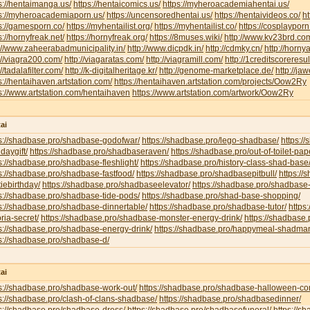
s://hentaimanga.us/
https://hentaicomics.us/
https://myheroacademiahentai.us/
ps://myheroacademiaporn.us/
https://uncensoredhentai.us/
https://hentaivideos.co/
ht
s://gamesporn.co/
https://myhentailist.org/
https://myhentailist.co/
https://cosplayporn
s://hornyfreak.net/
https://hornyfreak.org/
https://8muses.wiki/
http://www.kv23brd.co
://www.zaheerabadmunicipality.in/
http://www.dicpdk.in/
http://cdmky.cn/
http://horny
://viagra200.com/
http://viagaratas.com/
http://viagramill.com/
http://1creditscoreresu
://tadalafilter.com/
http://k-digitalheritage.kr/
http://genome-marketplace.de/
http://jaw
s://hentaihaven.artstation.com/
https://hentaihaven.artstation.com/projects/Oow2Ry
s://www.artstation.com/hentaihaven
https://www.artstation.com/artwork/Oow2Ry
ai
ps://shadbase.pro/shadbase-godofwar/
https://shadbase.pro/lego-shadbase/
https:/
hdaygift/
https://shadbase.pro/shadbaseraven/
https://shadbase.pro/out-of-toilet-pa
s://shadbase.pro/shadbase-fleshlight/
https://shadbase.pro/history-class-shad-base
s://shadbase.pro/shadbase-fastfood/
https://shadbase.pro/shadbasepitbull/
https:/
iebirthday/
https://shadbase.pro/shadbaseelevator/
https://shadbase.pro/shadbase-
s://shadbase.pro/shadbase-tide-pods/
https://shadbase.pro/shad-base-shopping/
s://shadbase.pro/shadbase-dinnertable/
https://shadbase.pro/shadbase-tutor/
https
oria-secret/
https://shadbase.pro/shadbase-monster-energy-drink/
https://shadbase.
s://shadbase.pro/shadbase-energy-drink/
https://shadbase.pro/happymeal-shadma
s://shadbase.pro/shadbase-d/
ai
s://shadbase.pro/shadbase-work-out/
https://shadbase.pro/shadbase-halloween-co
s://shadbase.pro/clash-of-clans-shadbase/
https://shadbase.pro/shadbasedinner/