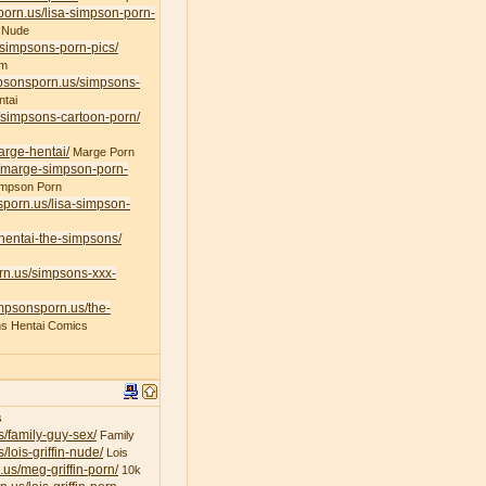
porn.us/lisa-simpson-porn-
 Nude
/simpsons-porn-pics/
am
mpsonsporn.us/simpsons-
tai
/simpsons-cartoon-porn/
arge-hentai/
Marge Porn
s/marge-simpson-porn-
impson Porn
sporn.us/lisa-simpson-
/hentai-the-simpsons/
rn.us/simpsons-xxx-
impsonsporn.us/the-
s Hentai Comics
s
s/family-guy-sex/
Family
/lois-griffin-nude/
Lois
.us/meg-griffin-porn/
10k