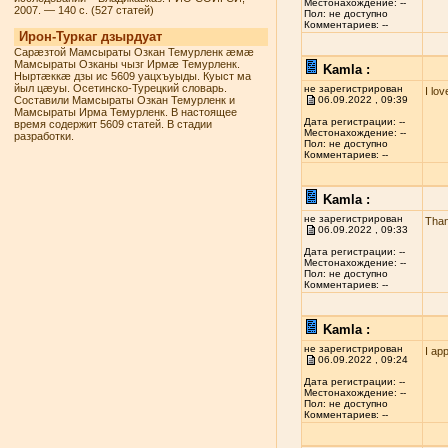
Местонахождение: --
2007. — 140 с. (527 статей)
Пол: не доступно
Комментариев: --
Ирон-Туркаг дзырдуат
Сарæзтой Мамсыраты Озкан Темурленк æмæ
Мамсыраты Озканы чызг Ирмæ Темурленк.
Kamla :
Ныртæккæ дзы ис 5609 уацхъуыды. Куыст ма
йыл цæуы. Осетинско-Турецкий словарь.
не зарегистрирован
I lo
Составили Мамсыраты Озкан Темурленк и
06.09.2022 , 09:39
Мамсыраты Ирма Темурленк. В настоящее
Дата регистрации: --
время содержит 5609 статей. В стадии
Местонахождение: --
разработки.
Пол: не доступно
Комментариев: --
Kamla :
не зарегистрирован
Than
06.09.2022 , 09:33
Дата регистрации: --
Местонахождение: --
Пол: не доступно
Комментариев: --
Kamla :
не зарегистрирован
I ap
06.09.2022 , 09:24
Дата регистрации: --
Местонахождение: --
Пол: не доступно
Комментариев: --