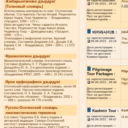
не зарегистрирован
Æмбарынгæнæн дзырдуат
Amaz
07.09.2022 , 06:10
ij.s
(Толковый словарь)
Дата регистрации: --
Использованы материалы из книг: Осетинские
Местонахождение: --
обычаи. Составитель Гастан Агнаев. Рецензенты
Пол: не доступно
Камал Ходов, Геор Чеджемты. – Владикавказ,
Комментариев: --
«Урсдон», 1999 – 172 с.;
Ирон æгъдæуттæ. Чиныг сарæзта Агънаты
Гæстæн. Рецензенттæ Ходы Камал æмæ
Чеджемты Геор. – Дзæуджыхъæу, «Урсдон»,
바카라사이트 :
jsj
1999 – 176 с.;
не зарегистрирован
Этнография и мифология осетин. Краткий
This 
06.09.2022 , 10:16
словарь. Составили Дзадзиев А.Б., Дзуцев Х.В.,
Have
Караев С.М. – Владикавказ, 1994 – 284 с. ( 1 072
Дата регистрации: --
статьи)
Местонахождение: --
Пол: не доступно
Фразеологион дзырдуат
Комментариев: --
Фразеологический словарь осетинского языка.
Составил Дзабиты З. Т. Редактор издания
Дзиццойты Ю. А.: 2-е дополненное издание. г.
Pilgrimage
Цхинвал, Полиграфическое производственное
Pilg
Tour Packages :
объединение РЮО, 2003. – 448 с. (5 241 статя)
не зарегистрирован
Pilg
Ирон орфографион дзырдуат
06.09.2022 , 09:48
Pilg
Осетинский орфографический словарь, около 58
Дата регистрации: --
тысяч слов. Научно-популярное издание.
Местонахождение: --
Составители: Н. К. Багаев, Х. А. Таказов.
Пол: не доступно
Издательство «Алания», – Владикавказ, 2002 г.
Комментариев: --
— 688 с. (реально 49 770 статей)
Русско-Осетинский словарь
Kashmir Tour :
Kas
лингвистических терминов
не зарегистрирован
Hi t
Составил: Гацалова Л.Б. Книга издана в
06.09.2022 , 09:47
авторской редакции. Северо-Осетинский
институт гуманитарных и социальных
Дата регистрации: --
исследований – Владикавказ: РИО СОИГСИ,