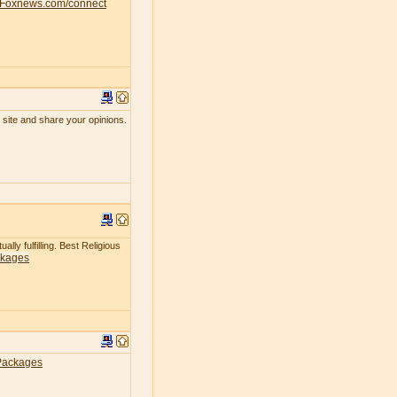
Foxnews.com/connect
 site and share your opinions.
lly fulfilling. Best Religious
ckages
Packages