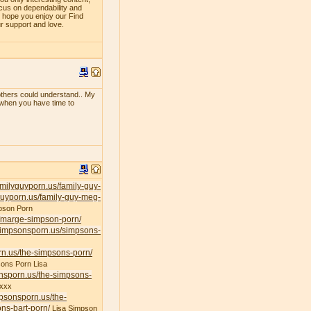
ocus on dependability and
e hope you enjoy our Find
ur support and love.
f others could understand.. My
e when you have time to
familyguyporn.us/family-guy-
yguyporn.us/family-guy-meg-
pson Porn
s/marge-simpson-porn/
/simpsonsporn.us/simpsons-
rn.us/the-simpsons-porn/
ons Porn Lisa
onsporn.us/the-simpsons-
xxx
mpsonsporn.us/the-
ns-bart-porn/
Lisa Simpson