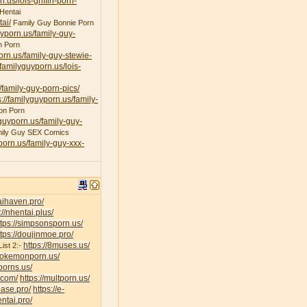
n.us/lois-griffin-porn-
Hentai
ai/
Family Guy Bonnie Porn
uyporn.us/family-guy-
n Porn
porn.us/family-guy-stewie-
/familyguyporn.us/lois-
/family-guy-porn-pics/
s://familyguyporn.us/family-
on Porn
yguyporn.us/family-guy-
ily Guy SEX Comics
yporn.us/family-guy-xxx-
taihaven.pro/
://nhentai.plus/
ttps://simpsonsporn.us/
ttps://doujinmoe.pro/
https://8muses.us/
ist 2:-
/pokemonporn.us/
porns.us/
v.com/
https://multporn.us/
base.pro/
https://e-
ntai.pro/