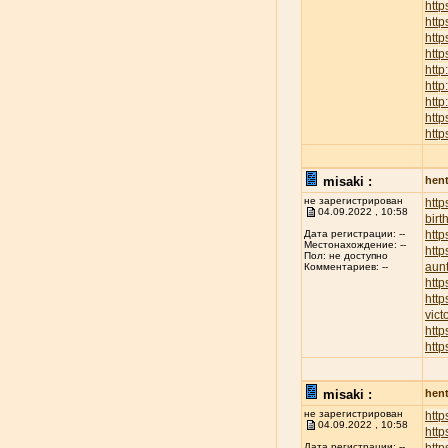
http
htt
http
http
http
http
http
http
http
misaki :
hent
не зарегистрирован
htt
04.09.2022 , 10:58
birt
http
Дата регистрации: --
Местонахождение: --
http
Пол: не доступно
aunt
Комментариев: --
http
http
vict
http
http
misaki :
hent
не зарегистрирован
http
04.09.2022 , 10:58
http
Дата регистрации: --