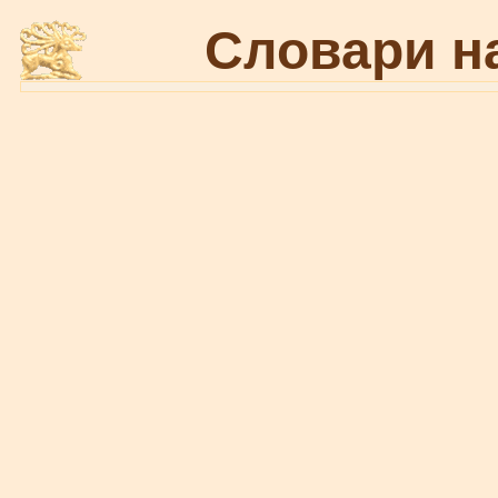
Словари н