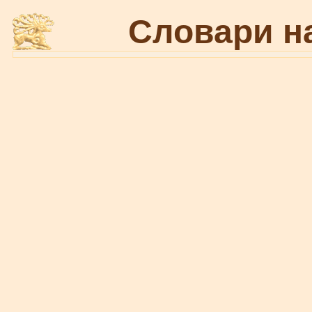
Словари н