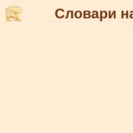
Словари н