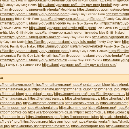
https://familyguyporn.us/lois-hentai/
https://familyguypor
 Hentai
Lois Griffin Porn Comic
ic/
https://familyguyporn.us/family-guy-meg-hentai/
Family Guy Meg Hentai
Meg Griffin 
s://familyguyporn.us/meg-griffin-hentai/
https://familyguyporn.us/meg-hent
Meg Hentai
s://familyguyporn.us/family-guy-bonnie-porn/
https://familyg
Family Guy Lesbian Porn
ian-porn/
https://familyguyporn.us/brian-griffin-porn/
Brian Griffin Porn
Family Guy Jillia
s://familyguyporn.us/family-guy-jillian-porn/
https://familyguy
Family Guy Stewie Porn
/
https://familyguyporn.us/stewie-griffin-porn/
https:/
Stewie Griffin Porn
Lois Griffin Tits
in-tits/
https://familyguyporn.us/meg-griffin-nude/
Meg Griffin Nude
Meg Griffin Naked
s://familyguyporn.us/meg-griffin-naked/
https://familyguyporn.us
Family Guy Porn Pics
https://familyguyporn.us/family-guy-lois-nude/
http
ly Guy Lois Nude
Family Guy Nude
-nude/
https://familyguyporn.us/family-guy-naked/
Family Guy Naked
Family Guy Carto
s://familyguyporn.us/family-guy-cartoon-porn/
https://famil
Family Guy Hentai Comics
ai-comics/
https://familyguyporn.us/family-guy-lois-hentai/
Family Guy Lois Hentai
Fam
s://familyguyporn.us/family-guy-sex-comics/
https://familygu
Family Guy XXX Comics
ics/
https://familyguyporn.us/family-guy-cartoon-sex/
Family Guy Cartoon SEX
ai
s://hentaihaven.mobi/
https://hentaihaven.one/
https://hentaihaven.blog/
https://hen
s://hentaihaven.plus/
https://hanime.us/
https://nhentai.club/
https://nhentai.pro/
https
s://nhentai.blog/
https://doujins.pro/
https://manytoon.pro/
https://familyguyporn.us/
h
s://hentaigasm.us/
https://hentaistream.us/
https://hentaimama.us/
https://hentai.fit/
h
s://ehentai.pro/
https://myhentaicomics.us/
https://hentai2read.us/
https://kissjav.org/
L
s://animeporn.us/
https://kisshentai.us/
https://tsumino.us/
https://3dporn.me/
https:/
s://porncomics.co/
https://cartoonporncomics.us/
https://sexcomics.us/
https://comics
s://porncomix.us/
https://cartoonsex.pro/
https://cartoonporn.tube/
https://kisshentait
s://rule34.pro/
https://doujin.pro/
https://milftoon.us/
https://hentai.works/
https://shad
ai.pro/
https://hentaitv.us/
https://animesex.co/
https://hentaiporn.red/
https://animehe