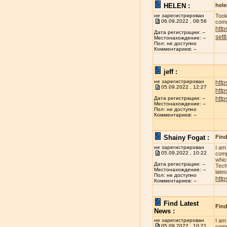
HELEN :
hel
не зарегистрирован
Took
06.09.2022 , 08:56
comm
http
Дата регистрации: --
sett
Местонахождение: --
Пол: не доступно
Комментариев: --
jeff :
не зарегистрирован
http
05.09.2022 , 12:27
htt
htt
Дата регистрации: --
Местонахождение: --
Пол: не доступно
Комментариев: --
Shainy Fogat :
Find
не зарегистрирован
I am
05.09.2022 , 10:22
comp
whic
Дата регистрации: --
Tech
Местонахождение: --
late
Пол: не доступно
http
Комментариев: --
Find Latest
Find
News :
не зарегистрирован
I am
05.09.2022 , 10:21
comp