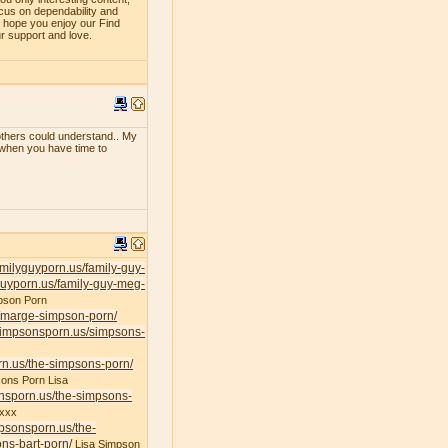
ocus on dependability and
e hope you enjoy our Find
ur support and love.
f others could understand.. My
e when you have time to
familyguyporn.us/family-guy-
yguyporn.us/family-guy-meg-
pson Porn
s/marge-simpson-porn/
/simpsonsporn.us/simpsons-
rn.us/the-simpsons-porn/
ons Porn Lisa
onsporn.us/the-simpsons-
xxx
mpsonsporn.us/the-
ns-bart-porn/
Lisa Simpson