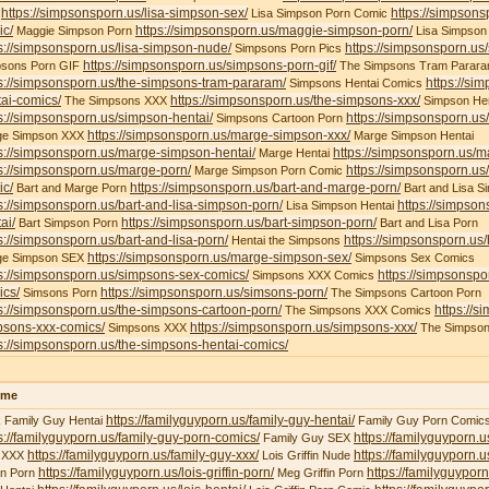
https://simpsonsporn.us/lisa-simpson-sex/
https://simpsons
X
Lisa Simpson Porn Comic
ic/
https://simpsonsporn.us/maggie-simpson-porn/
Maggie Simpson Porn
Lisa Simpson
s://simpsonsporn.us/lisa-simpson-nude/
https://simpsonsporn.us
Simpsons Porn Pics
https://simpsonsporn.us/simpsons-porn-gif/
psons Porn GIF
The Simpsons Tram Parar
s://simpsonsporn.us/the-simpsons-tram-pararam/
https://si
Simpsons Hentai Comics
ai-comics/
https://simpsonsporn.us/the-simpsons-xxx/
The Simpsons XXX
Simpson Hen
s://simpsonsporn.us/simpson-hentai/
https://simpsonsporn.us
Simpsons Cartoon Porn
https://simpsonsporn.us/marge-simpson-xxx/
ge Simpson XXX
Marge Simpson Hentai
s://simpsonsporn.us/marge-simpson-hentai/
https://simpsonsporn.us/m
Marge Hentai
s://simpsonsporn.us/marge-porn/
https://simpsonsporn.u
Marge Simpson Porn Comic
ic/
https://simpsonsporn.us/bart-and-marge-porn/
Bart and Marge Porn
Bart and Lisa S
s://simpsonsporn.us/bart-and-lisa-simpson-porn/
https://simpson
Lisa Simpson Hentai
ai/
https://simpsonsporn.us/bart-simpson-porn/
Bart Simpson Porn
Bart and Lisa Porn
s://simpsonsporn.us/bart-and-lisa-porn/
https://simpsonsporn.us
Hentai the Simpsons
https://simpsonsporn.us/marge-simpson-sex/
ge Simpson SEX
Simpsons Sex Comics
s://simpsonsporn.us/simpsons-sex-comics/
https://simpsonspo
Simpsons XXX Comics
ics/
https://simpsonsporn.us/simsons-porn/
Simsons Porn
The Simpsons Cartoon Porn
s://simpsonsporn.us/the-simpsons-cartoon-porn/
https://s
The Simpsons XXX Comics
psons-xxx-comics/
https://simpsonsporn.us/simpsons-xxx/
Simpsons XXX
The Simpson
s://simpsonsporn.us/the-simpsons-hentai-comics/
ime
https://familyguyporn.us/family-guy-hentai/
 Family Guy Hentai
Family Guy Porn Comic
s://familyguyporn.us/family-guy-porn-comics/
https://familyguyporn.u
Family Guy SEX
https://familyguyporn.us/family-guy-xxx/
https://familyguyporn.us
 XXX
Lois Griffin Nude
https://familyguyporn.us/lois-griffin-porn/
https://familyguyporn
fin Porn
Meg Griffin Porn