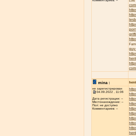
Lois
Комментариев: --
com
http
http
lesb
http
porn
griff
http
Fami
guy
http
hent
http
com
mina :
hent
не зарегистрирован
http
04.09.2022 , 11:06
http
http
Дата регистрации: --
Местонахождение: --
http
Пол: не доступно
http
Комментариев: --
http
http
http
http
hent