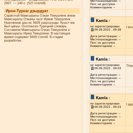
Местонахождение: --
2007. — 140 с. (527 статей)
Пол: не доступно
Комментариев: --
Ирон-Туркаг дзырдуат
Сарæзтой Мамсыраты Озкан Темурленк æмæ
Мамсыраты Озканы чызг Ирмæ Темурленк.
Kamla :
Ныртæккæ дзы ис 5609 уацхъуыды. Куыст ма
йыл цæуы. Осетинско-Турецкий словарь.
не зарегистрирован
I lo
Составили Мамсыраты Озкан Темурленк и
06.09.2022 , 09:39
Мамсыраты Ирма Темурленк. В настоящее
Дата регистрации: --
время содержит 5609 статей. В стадии
Местонахождение: --
разработки.
Пол: не доступно
Комментариев: --
Kamla :
не зарегистрирован
Than
06.09.2022 , 09:33
Дата регистрации: --
Местонахождение: --
Пол: не доступно
Комментариев: --
Kamla :
не зарегистрирован
I ap
06.09.2022 , 09:24
Дата регистрации: --
Местонахождение: --
Пол: не доступно
Комментариев: --