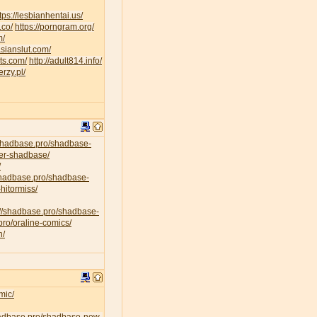
tps://lesbianhentai.us/
.co/
https://porngram.org/
m/
asianslut.com/
lts.com/
http://adult814.info/
erzy.pl/
/shadbase.pro/shadbase-
per-shadbase/
/
/shadbase.pro/shadbase-
hitormiss/
://shadbase.pro/shadbase-
pro/oraline-comics/
n/
mic/