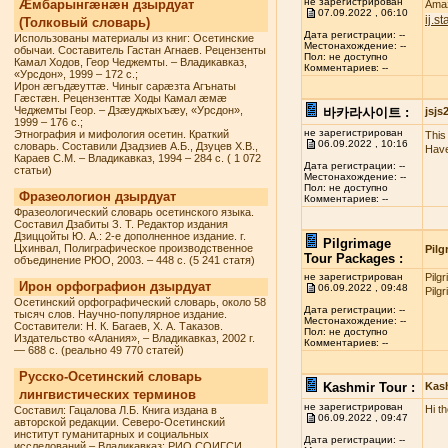
не зарегистрирован
Æмбарынгæнæн дзырдуат
Amaz
07.09.2022 , 06:10
ij.s
(Толковый словарь)
Дата регистрации: --
Использованы материалы из книг: Осетинские
Местонахождение: --
обычаи. Составитель Гастан Агнаев. Рецензенты
Пол: не доступно
Камал Ходов, Геор Чеджемты. – Владикавказ,
Комментариев: --
«Урсдон», 1999 – 172 с.;
Ирон æгъдæуттæ. Чиныг сарæзта Агънаты
Гæстæн. Рецензенттæ Ходы Камал æмæ
Чеджемты Геор. – Дзæуджыхъæу, «Урсдон»,
바카라사이트 :
jsj
1999 – 176 с.;
не зарегистрирован
Этнография и мифология осетин. Краткий
This 
06.09.2022 , 10:16
словарь. Составили Дзадзиев А.Б., Дзуцев Х.В.,
Have
Караев С.М. – Владикавказ, 1994 – 284 с. ( 1 072
Дата регистрации: --
статьи)
Местонахождение: --
Пол: не доступно
Фразеологион дзырдуат
Комментариев: --
Фразеологический словарь осетинского языка.
Составил Дзабиты З. Т. Редактор издания
Дзиццойты Ю. А.: 2-е дополненное издание. г.
Pilgrimage
Цхинвал, Полиграфическое производственное
Pilg
Tour Packages :
объединение РЮО, 2003. – 448 с. (5 241 статя)
не зарегистрирован
Pilg
Ирон орфографион дзырдуат
06.09.2022 , 09:48
Pilg
Осетинский орфографический словарь, около 58
Дата регистрации: --
тысяч слов. Научно-популярное издание.
Местонахождение: --
Составители: Н. К. Багаев, Х. А. Таказов.
Пол: не доступно
Издательство «Алания», – Владикавказ, 2002 г.
Комментариев: --
— 688 с. (реально 49 770 статей)
Русско-Осетинский словарь
Kashmir Tour :
Kas
лингвистических терминов
не зарегистрирован
Hi t
Составил: Гацалова Л.Б. Книга издана в
06.09.2022 , 09:47
авторской редакции. Северо-Осетинский
институт гуманитарных и социальных
Дата регистрации: --
исследований – Владикавказ: РИО СОИГСИ,