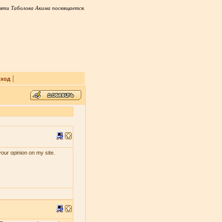
яти Таболова Акима посвящается.
|
ход
your opinion on my site.