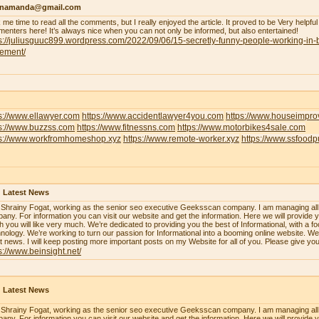
enamanda@gmail.com
 me time to read all the comments, but I really enjoyed the article. It proved to be Very helpful
enters here! It’s always nice when you can not only be informed, but also entertained!
s://juliusguuc899.wordpress.com/2022/09/06/15-secretly-funny-people-working-in-
lement/
s://www.ellawyer.com
https://www.accidentlawyer4you.com
https://www.houseimpr
ps://www.buzzss.com
https://www.fitnessns.com
https://www.motorbikes4sale.com
ps://www.workfromhomeshop.xyz
https://www.remote-worker.xyz
https://www.ssfood
 Latest News
 Shrainy Fogat, working as the senior seo executive Geeksscan company. I am managing all th
any. For information you can visit our website and get the information. Here we will provide y
h you will like very much. We’re dedicated to providing you the best of Informational, with a f
nology. We’re working to turn our passion for Informational into a booming online website. W
st news. I will keep posting more important posts on my Website for all of you. Please give yo
s://www.beinsight.net/
 Latest News
 Shrainy Fogat, working as the senior seo executive Geeksscan company. I am managing all th
any. For information you can visit our website and get the information. Here we will provide y