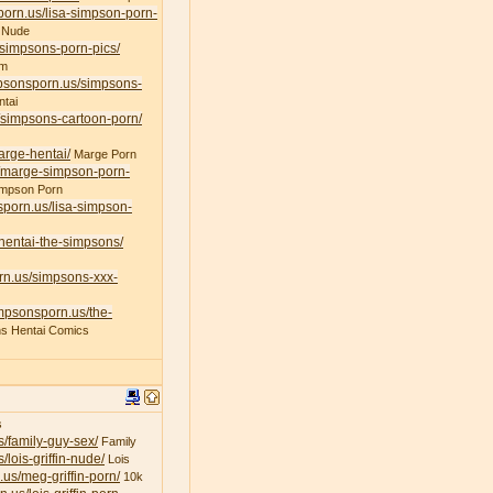
porn.us/lisa-simpson-porn-
 Nude
/simpsons-porn-pics/
am
mpsonsporn.us/simpsons-
tai
/simpsons-cartoon-porn/
arge-hentai/
Marge Porn
s/marge-simpson-porn-
impson Porn
sporn.us/lisa-simpson-
/hentai-the-simpsons/
rn.us/simpsons-xxx-
impsonsporn.us/the-
s Hentai Comics
s
s/family-guy-sex/
Family
/lois-griffin-nude/
Lois
.us/meg-griffin-porn/
10k