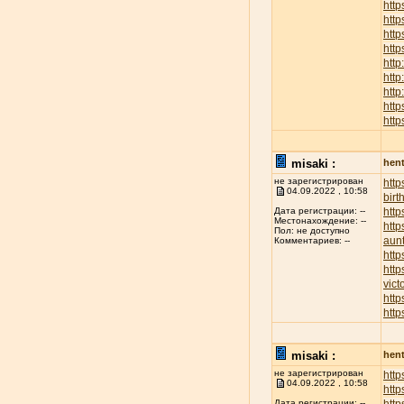
http
htt
http
http
http
http
http
http
http
misaki :
hent
не зарегистрирован
htt
04.09.2022 , 10:58
birt
http
Дата регистрации: --
Местонахождение: --
http
Пол: не доступно
aunt
Комментариев: --
http
http
vict
http
http
misaki :
hent
не зарегистрирован
http
04.09.2022 , 10:58
http
Дата регистрации: --