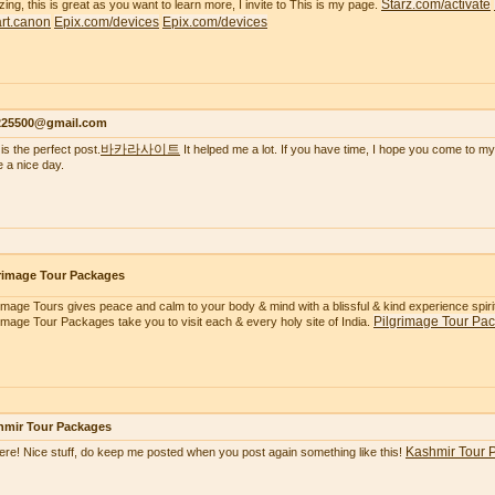
Starz.com/activate
ing, this is great as you want to learn more, I invite to This is my page.
tart.canon
Epix.com/devices
Epix.com/devices
s225500@gmail.com
바카라사이트
is the perfect post.
It helped me a lot. If you have time, I hope you come to my
 a nice day.
rimage Tour Packages
rimage Tours gives peace and calm to your body & mind with a blissful & kind experience spiritua
Pilgrimage Tour Pa
rimage Tour Packages take you to visit each & every holy site of India.
hmir Tour Packages
Kashmir Tour 
here! Nice stuff, do keep me posted when you post again something like this!