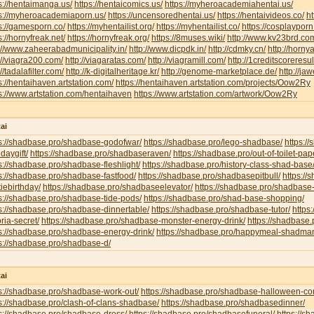
s://hentaimanga.us/
https://hentaicomics.us/
https://myheroacademiahentai.us/
ps://myheroacademiaporn.us/
https://uncensoredhentai.us/
https://hentaivideos.co/
ht
s://gamesporn.co/
https://myhentailist.org/
https://myhentailist.co/
https://cosplayporn
s://hornyfreak.net/
https://hornyfreak.org/
https://8muses.wiki/
http://www.kv23brd.co
://www.zaheerabadmunicipality.in/
http://www.dicpdk.in/
http://cdmky.cn/
http://horny
://viagra200.com/
http://viagaratas.com/
http://viagramill.com/
http://1creditscoreresu
://tadalafilter.com/
http://k-digitalheritage.kr/
http://genome-marketplace.de/
http://jaw
s://hentaihaven.artstation.com/
https://hentaihaven.artstation.com/projects/Oow2Ry
s://www.artstation.com/hentaihaven
https://www.artstation.com/artwork/Oow2Ry
ai
ps://shadbase.pro/shadbase-godofwar/
https://shadbase.pro/lego-shadbase/
https:/
hdaygift/
https://shadbase.pro/shadbaseraven/
https://shadbase.pro/out-of-toilet-pa
s://shadbase.pro/shadbase-fleshlight/
https://shadbase.pro/history-class-shad-base
s://shadbase.pro/shadbase-fastfood/
https://shadbase.pro/shadbasepitbull/
https:/
iebirthday/
https://shadbase.pro/shadbaseelevator/
https://shadbase.pro/shadbase-
s://shadbase.pro/shadbase-tide-pods/
https://shadbase.pro/shad-base-shopping/
s://shadbase.pro/shadbase-dinnertable/
https://shadbase.pro/shadbase-tutor/
https
oria-secret/
https://shadbase.pro/shadbase-monster-energy-drink/
https://shadbase.
s://shadbase.pro/shadbase-energy-drink/
https://shadbase.pro/happymeal-shadma
s://shadbase.pro/shadbase-d/
ai
s://shadbase.pro/shadbase-work-out/
https://shadbase.pro/shadbase-halloween-co
s://shadbase.pro/clash-of-clans-shadbase/
https://shadbase.pro/shadbasedinner/