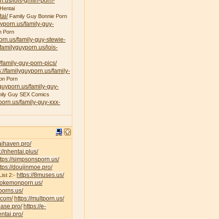
n.us/lois-griffin-porn-
Hentai
ai/
Family Guy Bonnie Porn
uyporn.us/family-guy-
n Porn
porn.us/family-guy-stewie-
/familyguyporn.us/lois-
/family-guy-porn-pics/
s://familyguyporn.us/family-
on Porn
yguyporn.us/family-guy-
ily Guy SEX Comics
yporn.us/family-guy-xxx-
taihaven.pro/
://nhentai.plus/
ttps://simpsonsporn.us/
ttps://doujinmoe.pro/
https://8muses.us/
ist 2:-
/pokemonporn.us/
porns.us/
v.com/
https://multporn.us/
base.pro/
https://e-
ntai.pro/