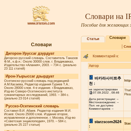
Словари на 
www.iriston.com
Пособие для желающих з
Словари
Статьи
Словари
|
Сло
Дигорон-Уруссаг дзурдуат
Комментарий к:
Дигорско-русский словарь. Составитель Таказов
Ф.М., к.ф.н.: Около 30000 слов. г. Владикавказ,
Издательство «Алания», 2003. – 734 с. (реально
Автор
23 111 статей)
Ирон-Уырыссаг дзырдуат
바카라사이트추
http
Осетинско-русский словарь под редакцией
천 :
А.М.Касаева, Редактор издания Гуриев Т.А.:
Около 28000 слов. 4-е издание. г.Владикавказ,
не зарегистрирован
That
Изд-во Северо-Осетинского института
07.09.2022 , 08:46
Plea
гуманитарных исследований, 1993. – 384 с.
(реально 23 014 статей)
Дата регистрации: --
Местонахождение: --
Русско-Осетинский словарь
Пол: не доступно
Комментариев: --
Составил В.И. Абаев. Редактор издания М.И.
Исаев: Около 25000 слов. Издание второе,
исправленное и дополненное. г. Москва, Изд-во
«Советская энциклопедия», 1970. – 584 с.
starzscom2624
Star
(реально 25 227 статьи)
: