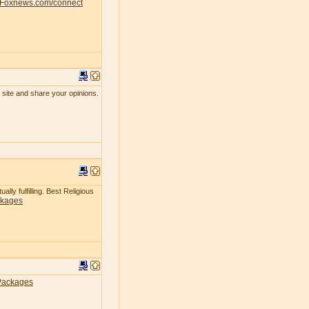
Foxnews.com/connect
 site and share your opinions.
lly fulfilling. Best Religious
ckages
Packages