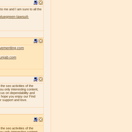
 to me and I am sure to all the
bluegreen-lawsuit-
ovementing.com
punjab.com
e seo activities of the
ou only interesting content,
ocus on dependability and
e hope you enjoy our Find
ur support and love.
e seo activities of the
ou only interesting content,