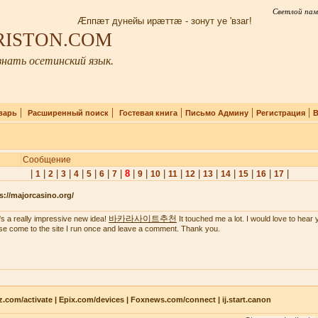
Светлой пам
Æппæт дунейы ирæттæ - зонут уе 'взаг!
IRISTON.COM
нать осетинский язык.
|
|
|
|
|
варь
Расширенный поиск
Гостевая книга
Письмо Админу
Регистрация
В
Сообщение
|
|
|
|
|
|
|
|
8
|
|
|
|
|
|
|
|
|
|
1
2
3
4
5
6
7
9
10
11
12
13
14
15
16
17
s://majorcasino.org/
바카라사이트추천
's a really impressive new idea!
It touched me a lot. I would love to hear 
se come to the site I run once and leave a comment. Thank you.
z.com/activate | Epix.com/devices | Foxnews.com/connect | ij.start.canon