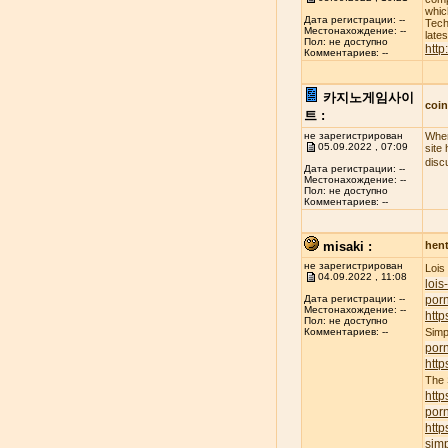
whic
Дата регистрации: --
Tech
Местонахождение: --
late
Пол: не доступно
http
Комментариев: --
카지노게임사이
coi
트 :
не зарегистрирован
When
05.09.2022 , 07:09
site
disc
Дата регистрации: --
Местонахождение: --
Пол: не доступно
Комментариев: --
misaki :
hent
не зарегистрирован
Lois
04.09.2022 , 11:08
lois
porn
Дата регистрации: --
Местонахождение: --
http
Пол: не доступно
Simp
Комментариев: --
por
http
The
http
por
http
simp