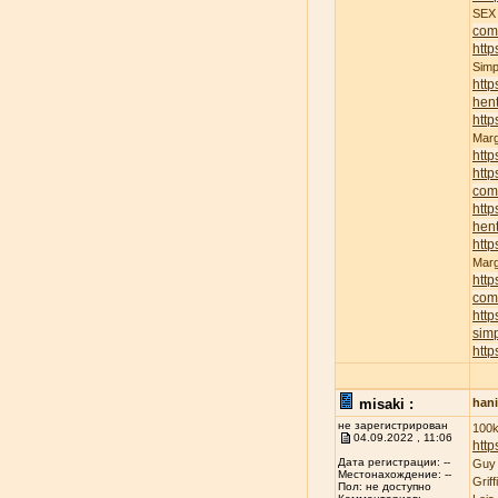
SE
com
http
Sim
http
hent
http
Mar
http
http
com
http
hent
http
Mar
http
com
http
sim
http
misaki :
han
не зарегистрирован
100k
04.09.2022 , 11:06
http
Дата регистрации: --
Guy
Местонахождение: --
Grif
Пол: не доступно