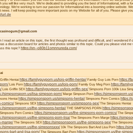
h you will like very much. We’re dedicated to providing you the best of Informational, with a f
nology. We’re working to turn our passion for Informational into a booming online website. W
st news. I will keep posting more important posts on my Website for all of you. Please give yo
://url.de
ncasinogum@gmail.com
 I read an article on this topic, the first thought was profound and difficult, and I wondered i
 has a discussion board for articles and photos similar to this topic. Could you please visit m
https://xn--o80b11omnnureda.com/
uss this topic?
ai
https://familyguyporn.us/lois-griffin-hentai/
https://
 Griffin Hentai
Family Guy Lois Porn
-porn/
https://familyguyporn.us/lois-porn/
https://famil
Lois Porn
Family Guy Meg Porn
/
https://familyguyporn.us/lois-griffin-sex/
Lois Griffin SEX
Simpsons Porn 100k Lisa Sim
s://simpsonsporn.us/lisa-simpson-porn/
https://simpsonsporn.u
Marge Simpson Porn
https://simpsonsporn.us/simpsons-hentai/
https:/
sons Hentai
Simpsons Porn Comics
n-comics/
https://simpsonsporn.us/simpsons-sex/
Simpsons SEX
The Simpsons Hentai
s://simpsonsporn.us/the-simpsons-hentai/
https://simpsonspo
THE SIMPSONS PORN
https://simpsonsporn.us/the-simpsons-porn-comics/
 Simpsons Porn Comics
The Simps
s://simpsonsporn.us/the-simpsons-porn-lisa/
https://simps
The Simpsons Porn Marge
n-marge/
https://simpsonsporn.us/the-simpsons-sex/
The Simpsons SEX
The Simpsons
s://simpsonsporn.us/the-simpsonsxxx/
https://si
10k The Simpsons Bart And Lisa Porn
sons-bart-and-lisa-porn/
https://simpsonsporn.us/the-simpso
The Simpsons Bart Porn