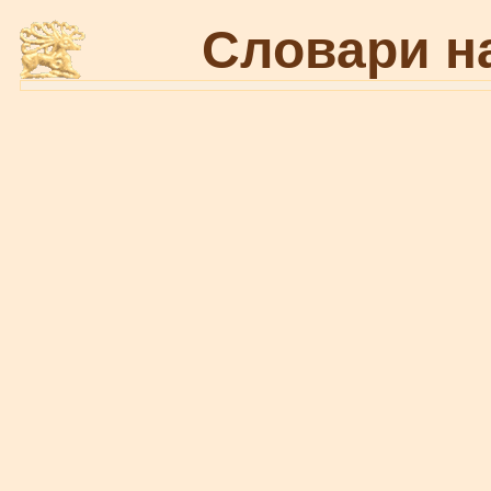
Словари н