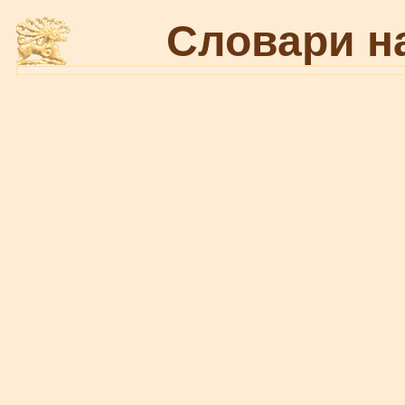
Словари н