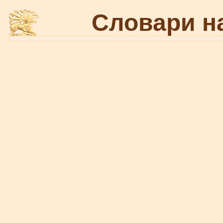
Словари н