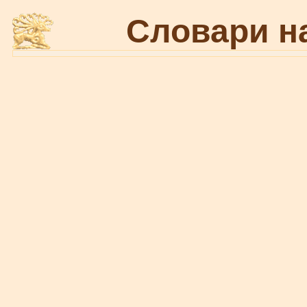
Словари н