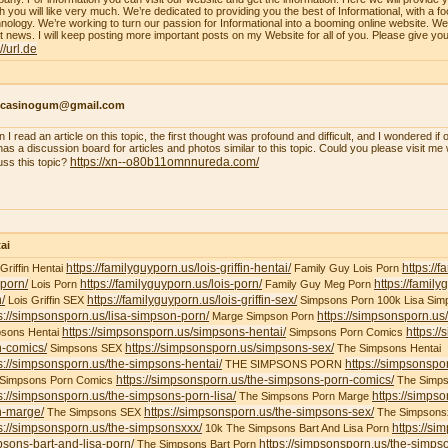
h you will like very much. We’re dedicated to providing you the best of Informational, with a f
nology. We’re working to turn our passion for Informational into a booming online website. W
st news. I will keep posting more important posts on my Website for all of you. Please give yo
://url.de
ncasinogum@gmail.com
 I read an article on this topic, the first thought was profound and difficult, and I wondered i
 has a discussion board for articles and photos similar to this topic. Could you please visit m
https://xn--o80b11omnnureda.com/
uss this topic?
ai
https://familyguyporn.us/lois-griffin-hentai/
https://
 Griffin Hentai
Family Guy Lois Porn
-porn/
https://familyguyporn.us/lois-porn/
https://famil
Lois Porn
Family Guy Meg Porn
/
https://familyguyporn.us/lois-griffin-sex/
Lois Griffin SEX
Simpsons Porn 100k Lisa Sim
s://simpsonsporn.us/lisa-simpson-porn/
https://simpsonsporn.u
Marge Simpson Porn
https://simpsonsporn.us/simpsons-hentai/
https:/
sons Hentai
Simpsons Porn Comics
n-comics/
https://simpsonsporn.us/simpsons-sex/
Simpsons SEX
The Simpsons Hentai
s://simpsonsporn.us/the-simpsons-hentai/
https://simpsonspo
THE SIMPSONS PORN
https://simpsonsporn.us/the-simpsons-porn-comics/
 Simpsons Porn Comics
The Simps
s://simpsonsporn.us/the-simpsons-porn-lisa/
https://simps
The Simpsons Porn Marge
n-marge/
https://simpsonsporn.us/the-simpsons-sex/
The Simpsons SEX
The Simpsons
s://simpsonsporn.us/the-simpsonsxxx/
https://si
10k The Simpsons Bart And Lisa Porn
sons-bart-and-lisa-porn/
https://simpsonsporn.us/the-simpso
The Simpsons Bart Porn