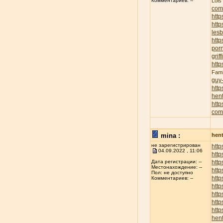
Lois
Комментариев: --
com
http
http
lesb
http
porn
griff
http
Fami
guy
http
hent
http
com
mina :
hent
не зарегистрирован
http
04.09.2022 , 11:06
http
http
Дата регистрации: --
Местонахождение: --
http
Пол: не доступно
http
Комментариев: --
http
http
http
http
hent