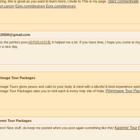
Starz.com/activate
ing, this is great as you want to learn more, I invite to This is my page.
tart.canon
Epix.com/devices
Epix.com/devices
s225500@gmail.com
바카라사이트
is the perfect post.
It helped me a lot. If you have time, I hope you come to my
 a nice day.
rimage Tour Packages
rimage Tours gives peace and calm to your body & mind with a blissful & kind experience spiritua
Pilgrimage Tour Pa
rimage Tour Packages take you to visit each & every holy site of India.
hmir Tour Packages
Kashmir Tour 
here! Nice stuff, do keep me posted when you post again something like this!