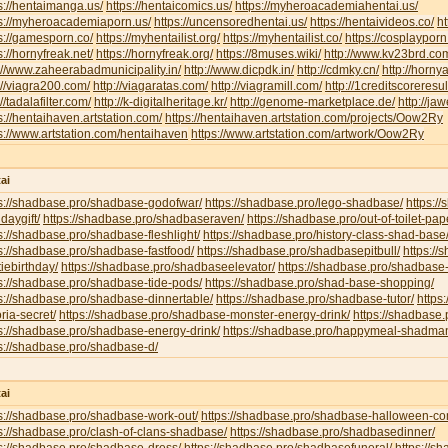
s://hentaimanga.us/
https://hentaicomics.us/
https://myheroacademiahentai.us/
ps://myheroacademiaporn.us/
https://uncensoredhentai.us/
https://hentaivideos.co/
ht
s://gamesporn.co/
https://myhentailist.org/
https://myhentailist.co/
https://cosplayporn
s://hornyfreak.net/
https://hornyfreak.org/
https://8muses.wiki/
http://www.kv23brd.co
://www.zaheerabadmunicipality.in/
http://www.dicpdk.in/
http://cdmky.cn/
http://horny
://viagra200.com/
http://viagaratas.com/
http://viagramill.com/
http://1creditscoreresu
://tadalafilter.com/
http://k-digitalheritage.kr/
http://genome-marketplace.de/
http://jaw
s://hentaihaven.artstation.com/
https://hentaihaven.artstation.com/projects/Oow2Ry
s://www.artstation.com/hentaihaven
https://www.artstation.com/artwork/Oow2Ry
ai
ps://shadbase.pro/shadbase-godofwar/
https://shadbase.pro/lego-shadbase/
https:/
hdaygift/
https://shadbase.pro/shadbaseraven/
https://shadbase.pro/out-of-toilet-pa
s://shadbase.pro/shadbase-fleshlight/
https://shadbase.pro/history-class-shad-base
s://shadbase.pro/shadbase-fastfood/
https://shadbase.pro/shadbasepitbull/
https:/
iebirthday/
https://shadbase.pro/shadbaseelevator/
https://shadbase.pro/shadbase-
s://shadbase.pro/shadbase-tide-pods/
https://shadbase.pro/shad-base-shopping/
s://shadbase.pro/shadbase-dinnertable/
https://shadbase.pro/shadbase-tutor/
https
oria-secret/
https://shadbase.pro/shadbase-monster-energy-drink/
https://shadbase.
s://shadbase.pro/shadbase-energy-drink/
https://shadbase.pro/happymeal-shadma
s://shadbase.pro/shadbase-d/
ai
s://shadbase.pro/shadbase-work-out/
https://shadbase.pro/shadbase-halloween-co
s://shadbase.pro/clash-of-clans-shadbase/
https://shadbase.pro/shadbasedinner/