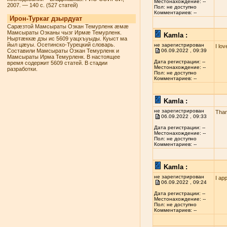
Местонахождение: --
2007. — 140 с. (527 статей)
Пол: не доступно
Комментариев: --
Ирон-Туркаг дзырдуат
Сарæзтой Мамсыраты Озкан Темурленк æмæ
Мамсыраты Озканы чызг Ирмæ Темурленк.
Kamla :
Ныртæккæ дзы ис 5609 уацхъуыды. Куыст ма
йыл цæуы. Осетинско-Турецкий словарь.
не зарегистрирован
I lo
Составили Мамсыраты Озкан Темурленк и
06.09.2022 , 09:39
Мамсыраты Ирма Темурленк. В настоящее
Дата регистрации: --
время содержит 5609 статей. В стадии
Местонахождение: --
разработки.
Пол: не доступно
Комментариев: --
Kamla :
не зарегистрирован
Than
06.09.2022 , 09:33
Дата регистрации: --
Местонахождение: --
Пол: не доступно
Комментариев: --
Kamla :
не зарегистрирован
I ap
06.09.2022 , 09:24
Дата регистрации: --
Местонахождение: --
Пол: не доступно
Комментариев: --