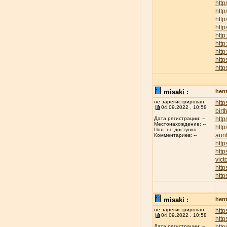
http
htt
http
http
http
http
http
http
http
misaki :
hent
не зарегистрирован
htt
04.09.2022 , 10:58
birt
http
Дата регистрации: --
Местонахождение: --
http
Пол: не доступно
aunt
Комментариев: --
http
http
vict
http
http
misaki :
hent
не зарегистрирован
http
04.09.2022 , 10:58
http
Дата регистрации: --