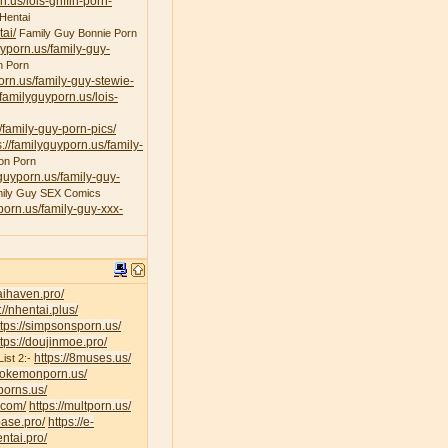
n.us/lois-griffin-porn-
Hentai
ai/
Family Guy Bonnie Porn
uyporn.us/family-guy-
n Porn
porn.us/family-guy-stewie-
/familyguyporn.us/lois-
/family-guy-porn-pics/
s://familyguyporn.us/family-
on Porn
yguyporn.us/family-guy-
ily Guy SEX Comics
yporn.us/family-guy-xxx-
taihaven.pro/
://nhentai.plus/
ttps://simpsonsporn.us/
ttps://doujinmoe.pro/
https://8muses.us/
ist 2:-
/pokemonporn.us/
porns.us/
v.com/
https://multporn.us/
base.pro/
https://e-
ntai.pro/