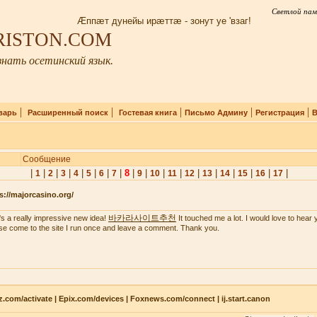
Светлой пам
Æппæт дунейы ирæттæ - зонут уе 'взаг!
IRISTON.COM
нать осетинский язык.
|
|
|
|
|
варь
Расширенный поиск
Гостевая книга
Письмо Админу
Регистрация
В
Сообщение
|
|
|
|
|
|
|
|
8
|
|
|
|
|
|
|
|
|
|
1
2
3
4
5
6
7
9
10
11
12
13
14
15
16
17
s://majorcasino.org/
바카라사이트추천
's a really impressive new idea!
It touched me a lot. I would love to hear 
se come to the site I run once and leave a comment. Thank you.
z.com/activate | Epix.com/devices | Foxnews.com/connect | ij.start.canon