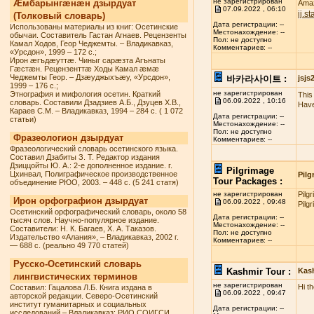
не зарегистрирован
Æмбарынгæнæн дзырдуат
Amaz
07.09.2022 , 06:10
ij.s
(Толковый словарь)
Дата регистрации: --
Использованы материалы из книг: Осетинские
Местонахождение: --
обычаи. Составитель Гастан Агнаев. Рецензенты
Пол: не доступно
Камал Ходов, Геор Чеджемты. – Владикавказ,
Комментариев: --
«Урсдон», 1999 – 172 с.;
Ирон æгъдæуттæ. Чиныг сарæзта Агънаты
Гæстæн. Рецензенттæ Ходы Камал æмæ
Чеджемты Геор. – Дзæуджыхъæу, «Урсдон»,
바카라사이트 :
jsj
1999 – 176 с.;
не зарегистрирован
Этнография и мифология осетин. Краткий
This 
06.09.2022 , 10:16
словарь. Составили Дзадзиев А.Б., Дзуцев Х.В.,
Have
Караев С.М. – Владикавказ, 1994 – 284 с. ( 1 072
Дата регистрации: --
статьи)
Местонахождение: --
Пол: не доступно
Фразеологион дзырдуат
Комментариев: --
Фразеологический словарь осетинского языка.
Составил Дзабиты З. Т. Редактор издания
Дзиццойты Ю. А.: 2-е дополненное издание. г.
Pilgrimage
Цхинвал, Полиграфическое производственное
Pilg
Tour Packages :
объединение РЮО, 2003. – 448 с. (5 241 статя)
не зарегистрирован
Pilg
Ирон орфографион дзырдуат
06.09.2022 , 09:48
Pilg
Осетинский орфографический словарь, около 58
Дата регистрации: --
тысяч слов. Научно-популярное издание.
Местонахождение: --
Составители: Н. К. Багаев, Х. А. Таказов.
Пол: не доступно
Издательство «Алания», – Владикавказ, 2002 г.
Комментариев: --
— 688 с. (реально 49 770 статей)
Русско-Осетинский словарь
Kashmir Tour :
Kas
лингвистических терминов
не зарегистрирован
Hi t
Составил: Гацалова Л.Б. Книга издана в
06.09.2022 , 09:47
авторской редакции. Северо-Осетинский
институт гуманитарных и социальных
Дата регистрации: --
исследований – Владикавказ: РИО СОИГСИ,