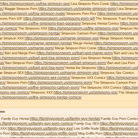
https://simpsonsporn.us/lisa-simpson-sex/
https://simpsons
X
Lisa Simpson Porn Comic
ic/
https://simpsonsporn.us/maggie-simpson-porn/
Maggie Simpson Porn
Lisa Simpson
s://simpsonsporn.us/lisa-simpson-nude/
https://simpsonsporn.us
Simpsons Porn Pics
https://simpsonsporn.us/simpsons-porn-gif/
psons Porn GIF
The Simpsons Tram Parar
s://simpsonsporn.us/the-simpsons-tram-pararam/
https://si
Simpsons Hentai Comics
ai-comics/
https://simpsonsporn.us/the-simpsons-xxx/
The Simpsons XXX
Simpson Hen
s://simpsonsporn.us/simpson-hentai/
https://simpsonsporn.us
Simpsons Cartoon Porn
https://simpsonsporn.us/marge-simpson-xxx/
ge Simpson XXX
Marge Simpson Hentai
s://simpsonsporn.us/marge-simpson-hentai/
https://simpsonsporn.us/m
Marge Hentai
s://simpsonsporn.us/marge-porn/
https://simpsonsporn.u
Marge Simpson Porn Comic
ic/
https://simpsonsporn.us/bart-and-marge-porn/
Bart and Marge Porn
Bart and Lisa S
s://simpsonsporn.us/bart-and-lisa-simpson-porn/
https://simpson
Lisa Simpson Hentai
ai/
https://simpsonsporn.us/bart-simpson-porn/
Bart Simpson Porn
Bart and Lisa Porn
s://simpsonsporn.us/bart-and-lisa-porn/
https://simpsonsporn.us
Hentai the Simpsons
https://simpsonsporn.us/marge-simpson-sex/
ge Simpson SEX
Simpsons Sex Comics
s://simpsonsporn.us/simpsons-sex-comics/
https://simpsonspo
Simpsons XXX Comics
ics/
https://simpsonsporn.us/simsons-porn/
Simsons Porn
The Simpsons Cartoon Porn
s://simpsonsporn.us/the-simpsons-cartoon-porn/
https://s
The Simpsons XXX Comics
psons-xxx-comics/
https://simpsonsporn.us/simpsons-xxx/
Simpsons XXX
The Simpson
s://simpsonsporn.us/the-simpsons-hentai-comics/
ime
https://familyguyporn.us/family-guy-hentai/
 Family Guy Hentai
Family Guy Porn Comic
s://familyguyporn.us/family-guy-porn-comics/
https://familyguyporn.u
Family Guy SEX
https://familyguyporn.us/family-guy-xxx/
https://familyguyporn.us
 XXX
Lois Griffin Nude
https://familyguyporn.us/lois-griffin-porn/
https://familyguyporn
fin Porn
Meg Griffin Porn