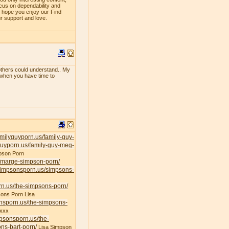
ocus on dependability and
e hope you enjoy our Find
ur support and love.
f others could understand.. My
e when you have time to
familyguyporn.us/family-guy-
yguyporn.us/family-guy-meg-
pson Porn
s/marge-simpson-porn/
/simpsonsporn.us/simpsons-
rn.us/the-simpsons-porn/
ons Porn Lisa
onsporn.us/the-simpsons-
xxx
mpsonsporn.us/the-
ns-bart-porn/
Lisa Simpson