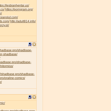
tps://lesbianhentai.us/
.co/
https://porngram.org/
m/
asianslut.com/
lts.com/
http://adult814.info/
erzy.pl/
/shadbase.pro/shadbase-
per-shadbase/
/
/shadbase.pro/shadbase-
hitormiss/
://shadbase.pro/shadbase-
pro/oraline-comics/
n/
mic/