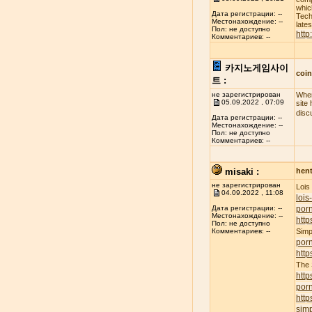
whic
Дата регистрации: --
Tech
Местонахождение: --
late
Пол: не доступно
http
Комментариев: --
카지노게임사이
coi
트 :
не зарегистрирован
When
05.09.2022 , 07:09
site
disc
Дата регистрации: --
Местонахождение: --
Пол: не доступно
Комментариев: --
misaki :
hent
не зарегистрирован
Lois
04.09.2022 , 11:08
lois
porn
Дата регистрации: --
Местонахождение: --
http
Пол: не доступно
Simp
Комментариев: --
por
http
The
http
por
http
simp