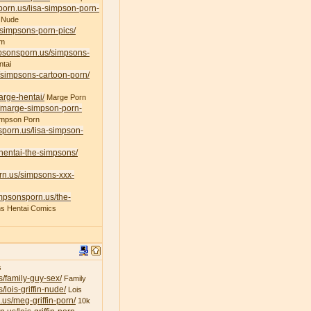
porn.us/lisa-simpson-porn-
 Nude
/simpsons-porn-pics/
am
mpsonsporn.us/simpsons-
tai
/simpsons-cartoon-porn/
arge-hentai/
Marge Porn
s/marge-simpson-porn-
impson Porn
sporn.us/lisa-simpson-
/hentai-the-simpsons/
rn.us/simpsons-xxx-
impsonsporn.us/the-
s Hentai Comics
s
s/family-guy-sex/
Family
/lois-griffin-nude/
Lois
.us/meg-griffin-porn/
10k