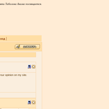
яти Таболова Акима посвящается.
|
ход
your opinion on my site.