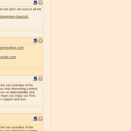
 to me and I am sure to all the
bluegreen-lawsuit-
ovementing.com
punjab.com
e seo activities of the
ou only interesting content,
ocus on dependability and
e hope you enjoy our Find
ur support and love.
e seo activities of the
ou only interesting content,