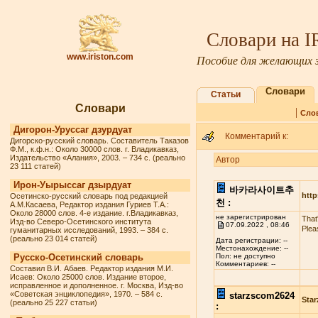
Словари на 
www.iriston.com
Пособие для желающих з
Словари
Статьи
Словари
|
Сло
Дигорон-Уруссаг дзурдуат
Комментарий к:
Дигорско-русский словарь. Составитель Таказов
Ф.М., к.ф.н.: Около 30000 слов. г. Владикавказ,
Издательство «Алания», 2003. – 734 с. (реально
Автор
23 111 статей)
Ирон-Уырыссаг дзырдуат
바카라사이트추
http
Осетинско-русский словарь под редакцией
천 :
А.М.Касаева, Редактор издания Гуриев Т.А.:
Около 28000 слов. 4-е издание. г.Владикавказ,
не зарегистрирован
That
Изд-во Северо-Осетинского института
07.09.2022 , 08:46
Plea
гуманитарных исследований, 1993. – 384 с.
(реально 23 014 статей)
Дата регистрации: --
Местонахождение: --
Русско-Осетинский словарь
Пол: не доступно
Комментариев: --
Составил В.И. Абаев. Редактор издания М.И.
Исаев: Около 25000 слов. Издание второе,
исправленное и дополненное. г. Москва, Изд-во
«Советская энциклопедия», 1970. – 584 с.
starzscom2624
Star
(реально 25 227 статьи)
: