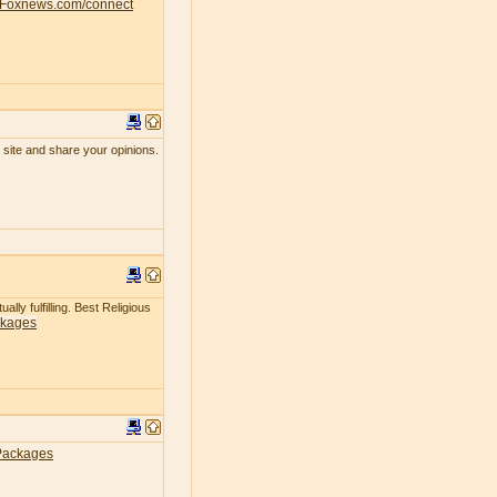
Foxnews.com/connect
 site and share your opinions.
lly fulfilling. Best Religious
ckages
Packages