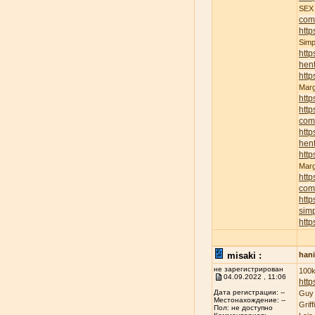
SE
com
http
Sim
http
hent
http
Mar
http
http
com
http
hent
http
Mar
http
com
http
sim
http
misaki :
han
не зарегистрирован
100k
04.09.2022 , 11:06
http
Дата регистрации: --
Guy
Местонахождение: --
Grif
Пол: не доступно