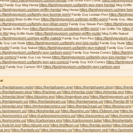
https://familyguyporn.us/lois-hentai/
https://familyguypor
 Hentai
Lois Griffin Porn Comic
ic/
https://familyguyporn.us/family-guy-meg-hentai/
Family Guy Meg Hentai
Meg Griffin 
s://familyguyporn.us/meg-griffin-hentai/
https://familyguyporn.us/meg-hent
Meg Hentai
s://familyguyporn.us/family-guy-bonnie-porn/
https://familyg
Family Guy Lesbian Porn
ian-porn/
https://familyguyporn.us/brian-griffin-porn/
Brian Griffin Porn
Family Guy Jillia
s://familyguyporn.us/family-guy-jillian-porn/
https://familyguy
Family Guy Stewie Porn
/
https://familyguyporn.us/stewie-griffin-porn/
https:/
Stewie Griffin Porn
Lois Griffin Tits
in-tits/
https://familyguyporn.us/meg-griffin-nude/
Meg Griffin Nude
Meg Griffin Naked
s://familyguyporn.us/meg-griffin-naked/
https://familyguyporn.us
Family Guy Porn Pics
https://familyguyporn.us/family-guy-lois-nude/
http
ly Guy Lois Nude
Family Guy Nude
-nude/
https://familyguyporn.us/family-guy-naked/
Family Guy Naked
Family Guy Carto
s://familyguyporn.us/family-guy-cartoon-porn/
https://famil
Family Guy Hentai Comics
ai-comics/
https://familyguyporn.us/family-guy-lois-hentai/
Family Guy Lois Hentai
Fam
s://familyguyporn.us/family-guy-sex-comics/
https://familygu
Family Guy XXX Comics
ics/
https://familyguyporn.us/family-guy-cartoon-sex/
Family Guy Cartoon SEX
ai
s://hentaihaven.mobi/
https://hentaihaven.one/
https://hentaihaven.blog/
https://hen
s://hentaihaven.plus/
https://hanime.us/
https://nhentai.club/
https://nhentai.pro/
https
s://nhentai.blog/
https://doujins.pro/
https://manytoon.pro/
https://familyguyporn.us/
h
s://hentaigasm.us/
https://hentaistream.us/
https://hentaimama.us/
https://hentai.fit/
h
s://ehentai.pro/
https://myhentaicomics.us/
https://hentai2read.us/
https://kissjav.org/
L
s://animeporn.us/
https://kisshentai.us/
https://tsumino.us/
https://3dporn.me/
https:/
s://porncomics.co/
https://cartoonporncomics.us/
https://sexcomics.us/
https://comics
s://porncomix.us/
https://cartoonsex.pro/
https://cartoonporn.tube/
https://kisshentait
s://rule34.pro/
https://doujin.pro/
https://milftoon.us/
https://hentai.works/
https://shad
ai.pro/
https://hentaitv.us/
https://animesex.co/
https://hentaiporn.red/
https://animehe