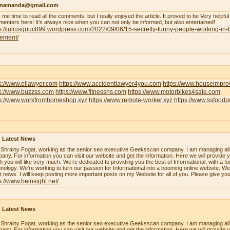
enamanda@gmail.com
 me time to read all the comments, but I really enjoyed the article. It proved to be Very helpful
enters here! It’s always nice when you can not only be informed, but also entertained!
s://juliusguuc899.wordpress.com/2022/09/06/15-secretly-funny-people-working-in-
lement/
s://www.ellawyer.com
https://www.accidentlawyer4you.com
https://www.houseimpr
ps://www.buzzss.com
https://www.fitnessns.com
https://www.motorbikes4sale.com
ps://www.workfromhomeshop.xyz
https://www.remote-worker.xyz
https://www.ssfood
 Latest News
 Shrainy Fogat, working as the senior seo executive Geeksscan company. I am managing all th
any. For information you can visit our website and get the information. Here we will provide y
h you will like very much. We’re dedicated to providing you the best of Informational, with a f
nology. We’re working to turn our passion for Informational into a booming online website. W
st news. I will keep posting more important posts on my Website for all of you. Please give yo
s://www.beinsight.net/
 Latest News
 Shrainy Fogat, working as the senior seo executive Geeksscan company. I am managing all th
any. For information you can visit our website and get the information. Here we will provide y