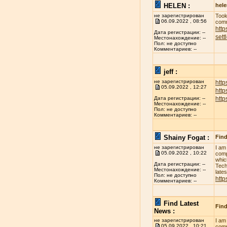
HELEN :
hel
не зарегистрирован
Took
06.09.2022 , 08:56
comm
http
Дата регистрации: --
sett
Местонахождение: --
Пол: не доступно
Комментариев: --
jeff :
не зарегистрирован
http
05.09.2022 , 12:27
htt
htt
Дата регистрации: --
Местонахождение: --
Пол: не доступно
Комментариев: --
Shainy Fogat :
Find
не зарегистрирован
I am
05.09.2022 , 10:22
comp
whic
Дата регистрации: --
Tech
Местонахождение: --
late
Пол: не доступно
http
Комментариев: --
Find Latest
Find
News :
не зарегистрирован
I am
05.09.2022 , 10:21
comp