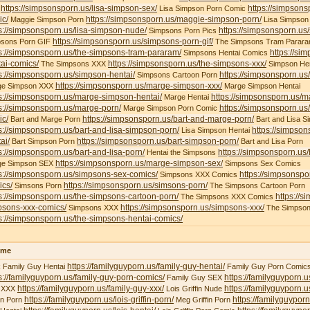
https://simpsonsporn.us/lisa-simpson-sex/
https://simpsons
X
Lisa Simpson Porn Comic
ic/
https://simpsonsporn.us/maggie-simpson-porn/
Maggie Simpson Porn
Lisa Simpson
s://simpsonsporn.us/lisa-simpson-nude/
https://simpsonsporn.us
Simpsons Porn Pics
https://simpsonsporn.us/simpsons-porn-gif/
psons Porn GIF
The Simpsons Tram Parar
s://simpsonsporn.us/the-simpsons-tram-pararam/
https://si
Simpsons Hentai Comics
ai-comics/
https://simpsonsporn.us/the-simpsons-xxx/
The Simpsons XXX
Simpson Hen
s://simpsonsporn.us/simpson-hentai/
https://simpsonsporn.us
Simpsons Cartoon Porn
https://simpsonsporn.us/marge-simpson-xxx/
ge Simpson XXX
Marge Simpson Hentai
s://simpsonsporn.us/marge-simpson-hentai/
https://simpsonsporn.us/m
Marge Hentai
s://simpsonsporn.us/marge-porn/
https://simpsonsporn.u
Marge Simpson Porn Comic
ic/
https://simpsonsporn.us/bart-and-marge-porn/
Bart and Marge Porn
Bart and Lisa S
s://simpsonsporn.us/bart-and-lisa-simpson-porn/
https://simpson
Lisa Simpson Hentai
ai/
https://simpsonsporn.us/bart-simpson-porn/
Bart Simpson Porn
Bart and Lisa Porn
s://simpsonsporn.us/bart-and-lisa-porn/
https://simpsonsporn.us
Hentai the Simpsons
https://simpsonsporn.us/marge-simpson-sex/
ge Simpson SEX
Simpsons Sex Comics
s://simpsonsporn.us/simpsons-sex-comics/
https://simpsonspo
Simpsons XXX Comics
ics/
https://simpsonsporn.us/simsons-porn/
Simsons Porn
The Simpsons Cartoon Porn
s://simpsonsporn.us/the-simpsons-cartoon-porn/
https://s
The Simpsons XXX Comics
psons-xxx-comics/
https://simpsonsporn.us/simpsons-xxx/
Simpsons XXX
The Simpson
s://simpsonsporn.us/the-simpsons-hentai-comics/
ime
https://familyguyporn.us/family-guy-hentai/
 Family Guy Hentai
Family Guy Porn Comic
s://familyguyporn.us/family-guy-porn-comics/
https://familyguyporn.u
Family Guy SEX
https://familyguyporn.us/family-guy-xxx/
https://familyguyporn.us
 XXX
Lois Griffin Nude
https://familyguyporn.us/lois-griffin-porn/
https://familyguyporn
fin Porn
Meg Griffin Porn