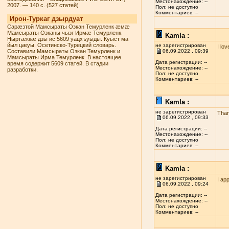
Местонахождение: --
2007. — 140 с. (527 статей)
Пол: не доступно
Комментариев: --
Ирон-Туркаг дзырдуат
Сарæзтой Мамсыраты Озкан Темурленк æмæ
Мамсыраты Озканы чызг Ирмæ Темурленк.
Kamla :
Ныртæккæ дзы ис 5609 уацхъуыды. Куыст ма
йыл цæуы. Осетинско-Турецкий словарь.
не зарегистрирован
I lo
Составили Мамсыраты Озкан Темурленк и
06.09.2022 , 09:39
Мамсыраты Ирма Темурленк. В настоящее
Дата регистрации: --
время содержит 5609 статей. В стадии
Местонахождение: --
разработки.
Пол: не доступно
Комментариев: --
Kamla :
не зарегистрирован
Than
06.09.2022 , 09:33
Дата регистрации: --
Местонахождение: --
Пол: не доступно
Комментариев: --
Kamla :
не зарегистрирован
I ap
06.09.2022 , 09:24
Дата регистрации: --
Местонахождение: --
Пол: не доступно
Комментариев: --