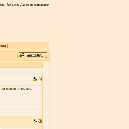
яти Таболова Акима посвящается.
|
ход
your opinion on my site.