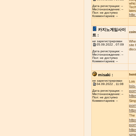
whic
Дата регистрации: --
Tech
Местонахождение: --
late
Пол: не доступно
http
Комментариев: --
카지노게임사이
coi
트 :
не зарегистрирован
When
05.09.2022 , 07:09
site
disc
Дата регистрации: --
Местонахождение: --
Пол: не доступно
Комментариев: --
misaki :
hent
не зарегистрирован
Lois
04.09.2022 , 11:08
lois
porn
Дата регистрации: --
Местонахождение: --
http
Пол: не доступно
Simp
Комментариев: --
por
http
The
http
por
http
simp