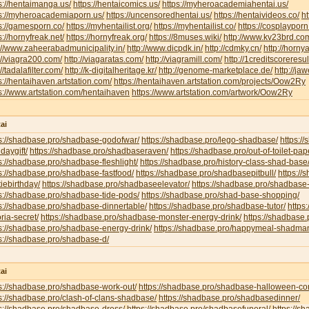
s://hentaimanga.us/
https://hentaicomics.us/
https://myheroacademiahentai.us/
ps://myheroacademiaporn.us/
https://uncensoredhentai.us/
https://hentaivideos.co/
ht
s://gamesporn.co/
https://myhentailist.org/
https://myhentailist.co/
https://cosplayporn
s://hornyfreak.net/
https://hornyfreak.org/
https://8muses.wiki/
http://www.kv23brd.co
://www.zaheerabadmunicipality.in/
http://www.dicpdk.in/
http://cdmky.cn/
http://horny
://viagra200.com/
http://viagaratas.com/
http://viagramill.com/
http://1creditscoreresu
://tadalafilter.com/
http://k-digitalheritage.kr/
http://genome-marketplace.de/
http://jaw
s://hentaihaven.artstation.com/
https://hentaihaven.artstation.com/projects/Oow2Ry
s://www.artstation.com/hentaihaven
https://www.artstation.com/artwork/Oow2Ry
ai
ps://shadbase.pro/shadbase-godofwar/
https://shadbase.pro/lego-shadbase/
https:/
hdaygift/
https://shadbase.pro/shadbaseraven/
https://shadbase.pro/out-of-toilet-pa
s://shadbase.pro/shadbase-fleshlight/
https://shadbase.pro/history-class-shad-base
s://shadbase.pro/shadbase-fastfood/
https://shadbase.pro/shadbasepitbull/
https:/
iebirthday/
https://shadbase.pro/shadbaseelevator/
https://shadbase.pro/shadbase-
s://shadbase.pro/shadbase-tide-pods/
https://shadbase.pro/shad-base-shopping/
s://shadbase.pro/shadbase-dinnertable/
https://shadbase.pro/shadbase-tutor/
https
oria-secret/
https://shadbase.pro/shadbase-monster-energy-drink/
https://shadbase.
s://shadbase.pro/shadbase-energy-drink/
https://shadbase.pro/happymeal-shadma
s://shadbase.pro/shadbase-d/
ai
s://shadbase.pro/shadbase-work-out/
https://shadbase.pro/shadbase-halloween-co
s://shadbase.pro/clash-of-clans-shadbase/
https://shadbase.pro/shadbasedinner/