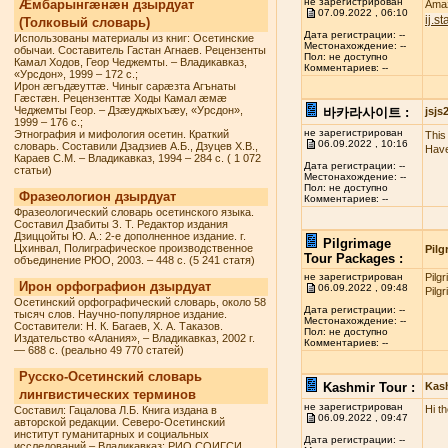
не зарегистрирован
Æмбарынгæнæн дзырдуат
Amaz
07.09.2022 , 06:10
ij.s
(Толковый словарь)
Дата регистрации: --
Использованы материалы из книг: Осетинские
Местонахождение: --
обычаи. Составитель Гастан Агнаев. Рецензенты
Пол: не доступно
Камал Ходов, Геор Чеджемты. – Владикавказ,
Комментариев: --
«Урсдон», 1999 – 172 с.;
Ирон æгъдæуттæ. Чиныг сарæзта Агънаты
Гæстæн. Рецензенттæ Ходы Камал æмæ
Чеджемты Геор. – Дзæуджыхъæу, «Урсдон»,
바카라사이트 :
jsj
1999 – 176 с.;
не зарегистрирован
Этнография и мифология осетин. Краткий
This 
06.09.2022 , 10:16
словарь. Составили Дзадзиев А.Б., Дзуцев Х.В.,
Have
Караев С.М. – Владикавказ, 1994 – 284 с. ( 1 072
Дата регистрации: --
статьи)
Местонахождение: --
Пол: не доступно
Фразеологион дзырдуат
Комментариев: --
Фразеологический словарь осетинского языка.
Составил Дзабиты З. Т. Редактор издания
Дзиццойты Ю. А.: 2-е дополненное издание. г.
Pilgrimage
Цхинвал, Полиграфическое производственное
Pilg
Tour Packages :
объединение РЮО, 2003. – 448 с. (5 241 статя)
не зарегистрирован
Pilg
Ирон орфографион дзырдуат
06.09.2022 , 09:48
Pilg
Осетинский орфографический словарь, около 58
Дата регистрации: --
тысяч слов. Научно-популярное издание.
Местонахождение: --
Составители: Н. К. Багаев, Х. А. Таказов.
Пол: не доступно
Издательство «Алания», – Владикавказ, 2002 г.
Комментариев: --
— 688 с. (реально 49 770 статей)
Русско-Осетинский словарь
Kashmir Tour :
Kas
лингвистических терминов
не зарегистрирован
Hi t
Составил: Гацалова Л.Б. Книга издана в
06.09.2022 , 09:47
авторской редакции. Северо-Осетинский
институт гуманитарных и социальных
Дата регистрации: --
исследований – Владикавказ: РИО СОИГСИ,