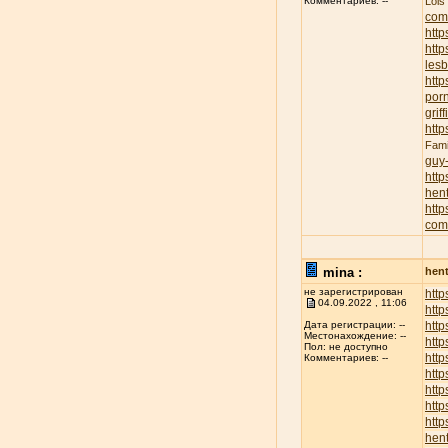
Lois
Комментариев: --
com
http
http
lesb
http
porn
griff
http
Fami
guy
http
hent
http
com
mina :
hent
не зарегистрирован
http
04.09.2022 , 11:06
http
http
Дата регистрации: --
Местонахождение: --
http
Пол: не доступно
http
Комментариев: --
http
http
http
http
hent