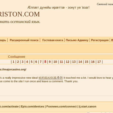
Светлой пам
Æппæт дунейы ирæттæ - зонут уе 'взаг!
IRISTON.COM
нать осетинский язык.
|
|
|
|
|
варь
Расширенный поиск
Гостевая книга
Письмо Админу
Регистрация
В
Сообщение
|
|
|
|
|
|
|
|
8
|
|
|
|
|
|
|
|
|
|
1
2
3
4
5
6
7
9
10
11
12
13
14
15
16
17
s://majorcasino.org/
바카라사이트추천
's a really impressive new idea!
It touched me a lot. I would love to hear 
se come to the site I run once and leave a comment. Thank you.
z.com/activate | Epix.com/devices | Foxnews.com/connect | ij.start.canon