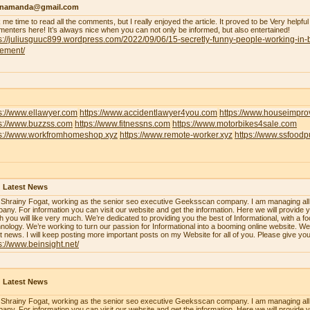
enamanda@gmail.com
 me time to read all the comments, but I really enjoyed the article. It proved to be Very helpful
enters here! It’s always nice when you can not only be informed, but also entertained!
s://juliusguuc899.wordpress.com/2022/09/06/15-secretly-funny-people-working-in-
lement/
s://www.ellawyer.com
https://www.accidentlawyer4you.com
https://www.houseimpr
ps://www.buzzss.com
https://www.fitnessns.com
https://www.motorbikes4sale.com
ps://www.workfromhomeshop.xyz
https://www.remote-worker.xyz
https://www.ssfood
 Latest News
 Shrainy Fogat, working as the senior seo executive Geeksscan company. I am managing all th
any. For information you can visit our website and get the information. Here we will provide y
h you will like very much. We’re dedicated to providing you the best of Informational, with a f
nology. We’re working to turn our passion for Informational into a booming online website. W
st news. I will keep posting more important posts on my Website for all of you. Please give yo
s://www.beinsight.net/
 Latest News
 Shrainy Fogat, working as the senior seo executive Geeksscan company. I am managing all th
any. For information you can visit our website and get the information. Here we will provide y