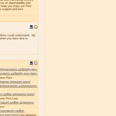
ocus on dependability and
e hope you enjoy our Find
ur support and love.
f others could understand.. My
e when you have time to
familyguyporn.us/family-guy-
yguyporn.us/family-guy-meg-
pson Porn
s/marge-simpson-porn/
/simpsonsporn.us/simpsons-
rn.us/the-simpsons-porn/
ons Porn Lisa
onsporn.us/the-simpsons-
xxx
mpsonsporn.us/the-
ns-bart-porn/
Lisa Simpson