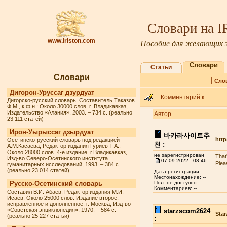
Словари на 
www.iriston.com
Пособие для желающих з
Словари
Статьи
Словари
|
Сло
Дигорон-Уруссаг дзурдуат
Комментарий к:
Дигорско-русский словарь. Составитель Таказов
Ф.М., к.ф.н.: Около 30000 слов. г. Владикавказ,
Издательство «Алания», 2003. – 734 с. (реально
Автор
23 111 статей)
Ирон-Уырыссаг дзырдуат
바카라사이트추
http
Осетинско-русский словарь под редакцией
천 :
А.М.Касаева, Редактор издания Гуриев Т.А.:
Около 28000 слов. 4-е издание. г.Владикавказ,
не зарегистрирован
That
Изд-во Северо-Осетинского института
07.09.2022 , 08:46
Plea
гуманитарных исследований, 1993. – 384 с.
(реально 23 014 статей)
Дата регистрации: --
Местонахождение: --
Русско-Осетинский словарь
Пол: не доступно
Комментариев: --
Составил В.И. Абаев. Редактор издания М.И.
Исаев: Около 25000 слов. Издание второе,
исправленное и дополненное. г. Москва, Изд-во
«Советская энциклопедия», 1970. – 584 с.
starzscom2624
Star
(реально 25 227 статьи)
: