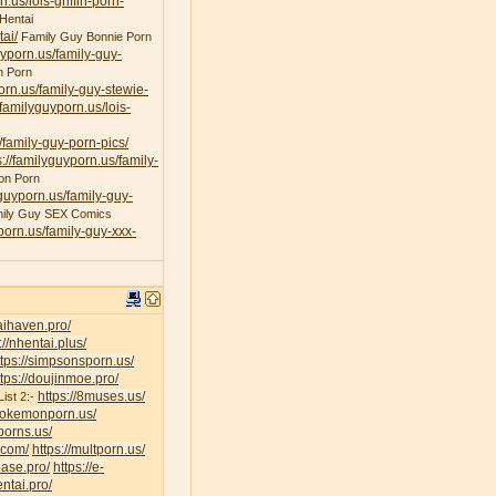
n.us/lois-griffin-porn-
Hentai
ai/
Family Guy Bonnie Porn
uyporn.us/family-guy-
n Porn
porn.us/family-guy-stewie-
/familyguyporn.us/lois-
/family-guy-porn-pics/
s://familyguyporn.us/family-
on Porn
yguyporn.us/family-guy-
ily Guy SEX Comics
yporn.us/family-guy-xxx-
taihaven.pro/
://nhentai.plus/
ttps://simpsonsporn.us/
ttps://doujinmoe.pro/
https://8muses.us/
ist 2:-
/pokemonporn.us/
porns.us/
v.com/
https://multporn.us/
base.pro/
https://e-
ntai.pro/