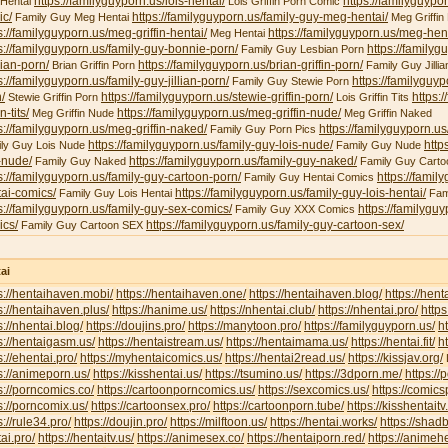
https://familyguyporn.us/lois-hentai/
https://familyguypor
 Hentai
Lois Griffin Porn Comic
ic/
https://familyguyporn.us/family-guy-meg-hentai/
Family Guy Meg Hentai
Meg Griffin 
s://familyguyporn.us/meg-griffin-hentai/
https://familyguyporn.us/meg-hent
Meg Hentai
s://familyguyporn.us/family-guy-bonnie-porn/
https://familyg
Family Guy Lesbian Porn
ian-porn/
https://familyguyporn.us/brian-griffin-porn/
Brian Griffin Porn
Family Guy Jillia
s://familyguyporn.us/family-guy-jillian-porn/
https://familyguy
Family Guy Stewie Porn
/
https://familyguyporn.us/stewie-griffin-porn/
https:/
Stewie Griffin Porn
Lois Griffin Tits
in-tits/
https://familyguyporn.us/meg-griffin-nude/
Meg Griffin Nude
Meg Griffin Naked
s://familyguyporn.us/meg-griffin-naked/
https://familyguyporn.us
Family Guy Porn Pics
https://familyguyporn.us/family-guy-lois-nude/
http
ly Guy Lois Nude
Family Guy Nude
-nude/
https://familyguyporn.us/family-guy-naked/
Family Guy Naked
Family Guy Carto
s://familyguyporn.us/family-guy-cartoon-porn/
https://famil
Family Guy Hentai Comics
ai-comics/
https://familyguyporn.us/family-guy-lois-hentai/
Family Guy Lois Hentai
Fam
s://familyguyporn.us/family-guy-sex-comics/
https://familygu
Family Guy XXX Comics
ics/
https://familyguyporn.us/family-guy-cartoon-sex/
Family Guy Cartoon SEX
ai
s://hentaihaven.mobi/
https://hentaihaven.one/
https://hentaihaven.blog/
https://hen
s://hentaihaven.plus/
https://hanime.us/
https://nhentai.club/
https://nhentai.pro/
https
s://nhentai.blog/
https://doujins.pro/
https://manytoon.pro/
https://familyguyporn.us/
h
s://hentaigasm.us/
https://hentaistream.us/
https://hentaimama.us/
https://hentai.fit/
h
s://ehentai.pro/
https://myhentaicomics.us/
https://hentai2read.us/
https://kissjav.org/
L
s://animeporn.us/
https://kisshentai.us/
https://tsumino.us/
https://3dporn.me/
https:/
s://porncomics.co/
https://cartoonporncomics.us/
https://sexcomics.us/
https://comics
s://porncomix.us/
https://cartoonsex.pro/
https://cartoonporn.tube/
https://kisshentait
s://rule34.pro/
https://doujin.pro/
https://milftoon.us/
https://hentai.works/
https://shad
ai.pro/
https://hentaitv.us/
https://animesex.co/
https://hentaiporn.red/
https://animehe