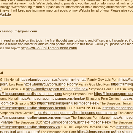
h you will like very much. We’re dedicated to providing you the best of Informational, with a f
nology. We’re working to turn our passion for Informational into a booming online website. W
st news. I will keep posting more important posts on my Website for all of you. Please give yo
://url.de
ncasinogum@gmail.com
 I read an article on this topic, the first thought was profound and difficult, and I wondered i
 has a discussion board for articles and photos similar to this topic. Could you please visit m
https://xn--o80b11omnnureda.com/
uss this topic?
ai
https://familyguyporn.us/lois-griffin-hentai/
https://
 Griffin Hentai
Family Guy Lois Porn
-porn/
https://familyguyporn.us/lois-porn/
https://famil
Lois Porn
Family Guy Meg Porn
/
https://familyguyporn.us/lois-griffin-sex/
Lois Griffin SEX
Simpsons Porn 100k Lisa Sim
s://simpsonsporn.us/lisa-simpson-porn/
https://simpsonsporn.u
Marge Simpson Porn
https://simpsonsporn.us/simpsons-hentai/
https:/
sons Hentai
Simpsons Porn Comics
n-comics/
https://simpsonsporn.us/simpsons-sex/
Simpsons SEX
The Simpsons Hentai
s://simpsonsporn.us/the-simpsons-hentai/
https://simpsonspo
THE SIMPSONS PORN
https://simpsonsporn.us/the-simpsons-porn-comics/
 Simpsons Porn Comics
The Simps
s://simpsonsporn.us/the-simpsons-porn-lisa/
https://simps
The Simpsons Porn Marge
n-marge/
https://simpsonsporn.us/the-simpsons-sex/
The Simpsons SEX
The Simpsons
s://simpsonsporn.us/the-simpsonsxxx/
https://si
10k The Simpsons Bart And Lisa Porn
sons-bart-and-lisa-porn/
https://simpsonsporn.us/the-simpso
The Simpsons Bart Porn