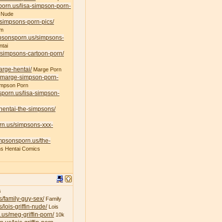
porn.us/lisa-simpson-porn-
 Nude
/simpsons-porn-pics/
am
mpsonsporn.us/simpsons-
tai
/simpsons-cartoon-porn/
arge-hentai/
Marge Porn
s/marge-simpson-porn-
impson Porn
sporn.us/lisa-simpson-
/hentai-the-simpsons/
rn.us/simpsons-xxx-
impsonsporn.us/the-
s Hentai Comics
s
s/family-guy-sex/
Family
/lois-griffin-nude/
Lois
.us/meg-griffin-porn/
10k