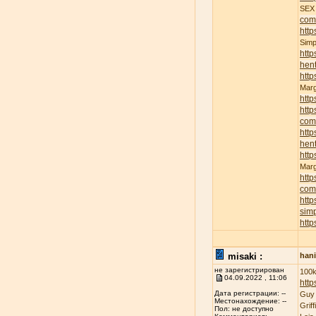
SE
com
http
Sim
http
hent
http
Mar
http
http
com
http
hent
http
Mar
http
com
http
sim
http
misaki :
han
не зарегистрирован
100k
04.09.2022 , 11:06
http
Дата регистрации: --
Guy
Местонахождение: --
Grif
Пол: не доступно