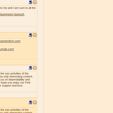
 to me and I am sure to all the
bluegreen-lawsuit-
ovementing.com
punjab.com
e seo activities of the
ou only interesting content,
ocus on dependability and
e hope you enjoy our Find
ur support and love.
e seo activities of the
ou only interesting content,