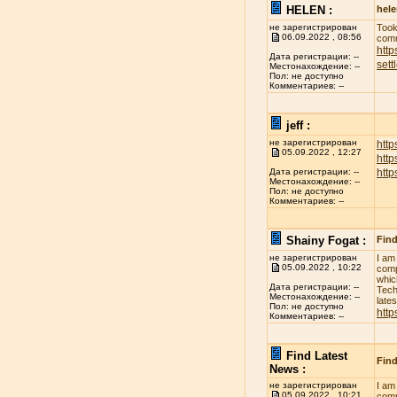
HELEN :
hel
не зарегистрирован
Took
06.09.2022 , 08:56
comm
http
Дата регистрации: --
sett
Местонахождение: --
Пол: не доступно
Комментариев: --
jeff :
не зарегистрирован
http
05.09.2022 , 12:27
htt
htt
Дата регистрации: --
Местонахождение: --
Пол: не доступно
Комментариев: --
Shainy Fogat :
Find
не зарегистрирован
I am
05.09.2022 , 10:22
comp
whic
Дата регистрации: --
Tech
Местонахождение: --
late
Пол: не доступно
http
Комментариев: --
Find Latest
Find
News :
не зарегистрирован
I am
05.09.2022 , 10:21
comp