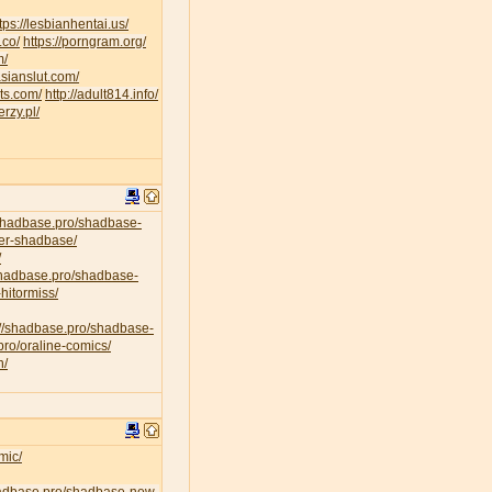
tps://lesbianhentai.us/
.co/
https://porngram.org/
m/
asianslut.com/
lts.com/
http://adult814.info/
erzy.pl/
/shadbase.pro/shadbase-
per-shadbase/
/
/shadbase.pro/shadbase-
hitormiss/
://shadbase.pro/shadbase-
pro/oraline-comics/
n/
mic/