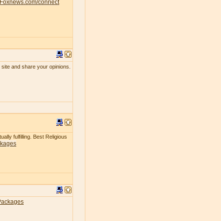
Foxnews.com/connect
 site and share your opinions.
lly fulfilling. Best Religious
ckages
Packages