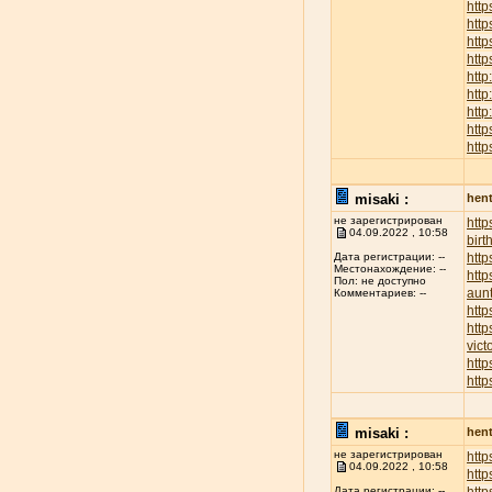
http
htt
http
http
http
http
http
http
http
misaki :
hent
не зарегистрирован
htt
04.09.2022 , 10:58
birt
http
Дата регистрации: --
Местонахождение: --
http
Пол: не доступно
aunt
Комментариев: --
http
http
vict
http
http
misaki :
hent
не зарегистрирован
http
04.09.2022 , 10:58
http
Дата регистрации: --