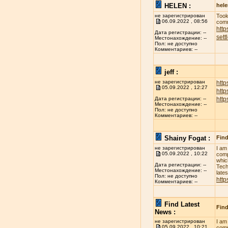
HELEN :
hel
не зарегистрирован
Took
06.09.2022 , 08:56
comm
http
Дата регистрации: --
sett
Местонахождение: --
Пол: не доступно
Комментариев: --
jeff :
не зарегистрирован
http
05.09.2022 , 12:27
htt
htt
Дата регистрации: --
Местонахождение: --
Пол: не доступно
Комментариев: --
Shainy Fogat :
Find
не зарегистрирован
I am
05.09.2022 , 10:22
comp
whic
Дата регистрации: --
Tech
Местонахождение: --
late
Пол: не доступно
http
Комментариев: --
Find Latest
Find
News :
не зарегистрирован
I am
05.09.2022 , 10:21
comp