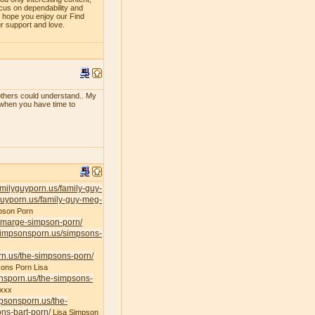
ocus on dependability and
e hope you enjoy our Find
ur support and love.
f others could understand.. My
e when you have time to
familyguyporn.us/family-guy-
yguyporn.us/family-guy-meg-
pson Porn
s/marge-simpson-porn/
/simpsonsporn.us/simpsons-
rn.us/the-simpsons-porn/
ons Porn Lisa
onsporn.us/the-simpsons-
xxx
mpsonsporn.us/the-
ns-bart-porn/
Lisa Simpson