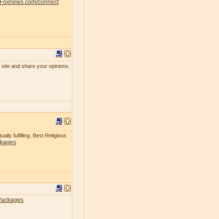
Foxnews.com/connect
 site and share your opinions.
lly fulfilling. Best Religious
ckages
Packages