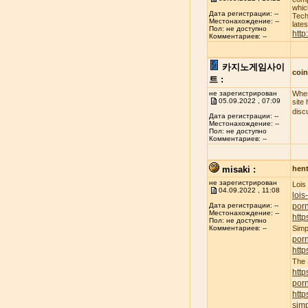
whic
Дата регистрации: --
Tech
Местонахождение: --
late
Пол: не доступно
http
Комментариев: --
카지노게임사이
coi
트 :
не зарегистрирован
When
05.09.2022 , 07:09
site
disc
Дата регистрации: --
Местонахождение: --
Пол: не доступно
Комментариев: --
misaki :
hent
не зарегистрирован
Lois
04.09.2022 , 11:08
lois
porn
Дата регистрации: --
Местонахождение: --
http
Пол: не доступно
Simp
Комментариев: --
por
http
The
http
por
http
simp