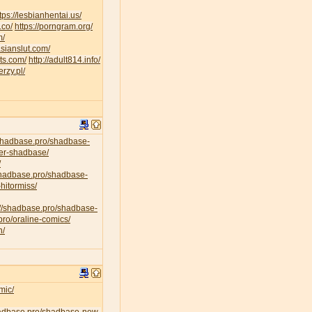
tps://lesbianhentai.us/
.co/
https://porngram.org/
m/
asianslut.com/
lts.com/
http://adult814.info/
erzy.pl/
/shadbase.pro/shadbase-
per-shadbase/
/
/shadbase.pro/shadbase-
hitormiss/
://shadbase.pro/shadbase-
pro/oraline-comics/
n/
mic/