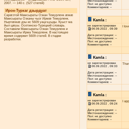
Местонахождение: --
2007. — 140 с. (527 статей)
Пол: не доступно
Комментариев: --
Ирон-Туркаг дзырдуат
Сарæзтой Мамсыраты Озкан Темурленк æмæ
Мамсыраты Озканы чызг Ирмæ Темурленк.
Kamla :
Ныртæккæ дзы ис 5609 уацхъуыды. Куыст ма
йыл цæуы. Осетинско-Турецкий словарь.
не зарегистрирован
I lo
Составили Мамсыраты Озкан Темурленк и
06.09.2022 , 09:39
Мамсыраты Ирма Темурленк. В настоящее
Дата регистрации: --
время содержит 5609 статей. В стадии
Местонахождение: --
разработки.
Пол: не доступно
Комментариев: --
Kamla :
не зарегистрирован
Than
06.09.2022 , 09:33
Дата регистрации: --
Местонахождение: --
Пол: не доступно
Комментариев: --
Kamla :
не зарегистрирован
I ap
06.09.2022 , 09:24
Дата регистрации: --
Местонахождение: --
Пол: не доступно
Комментариев: --