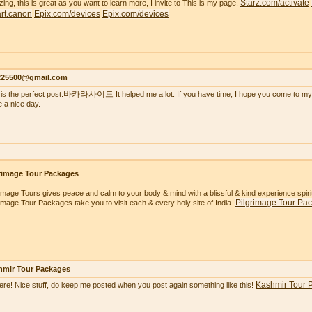
Starz.com/activate
ing, this is great as you want to learn more, I invite to This is my page.
tart.canon
Epix.com/devices
Epix.com/devices
s225500@gmail.com
바카라사이트
is the perfect post.
It helped me a lot. If you have time, I hope you come to my
 a nice day.
rimage Tour Packages
rimage Tours gives peace and calm to your body & mind with a blissful & kind experience spiritua
Pilgrimage Tour Pa
rimage Tour Packages take you to visit each & every holy site of India.
hmir Tour Packages
Kashmir Tour 
here! Nice stuff, do keep me posted when you post again something like this!