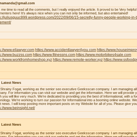
enamanda@gmail.com
 me time to read all the comments, but I really enjoyed the article. It proved to be Very helpful
enters here! It’s always nice when you can not only be informed, but also entertained!
s://juliusguuc899.wordpress.com/2022/09/06/15-secretly-funny-people-working-in-
lement/
s://www.ellawyer.com
https://www.accidentlawyer4you.com
https://www.houseimpr
ps://www.buzzss.com
https://www.fitnessns.com
https://www.motorbikes4sale.com
ps://www.workfromhomeshop.xyz
https://www.remote-worker.xyz
https://www.ssfood
 Latest News
 Shrainy Fogat, working as the senior seo executive Geeksscan company. I am managing all th
any. For information you can visit our website and get the information. Here we will provide y
h you will like very much. We’re dedicated to providing you the best of Informational, with a f
nology. We’re working to turn our passion for Informational into a booming online website. W
st news. I will keep posting more important posts on my Website for all of you. Please give yo
s://www.beinsight.net/
 Latest News
 Shrainy Fogat, working as the senior seo executive Geeksscan company. I am managing all th
any. For information you can visit our website and get the information. Here we will provide y