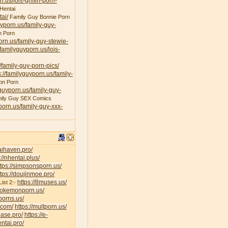
n.us/lois-griffin-porn-
Hentai
ai/
Family Guy Bonnie Porn
uyporn.us/family-guy-
n Porn
porn.us/family-guy-stewie-
/familyguyporn.us/lois-
/family-guy-porn-pics/
s://familyguyporn.us/family-
on Porn
yguyporn.us/family-guy-
ily Guy SEX Comics
yporn.us/family-guy-xxx-
taihaven.pro/
://nhentai.plus/
ttps://simpsonsporn.us/
ttps://doujinmoe.pro/
https://8muses.us/
ist 2:-
/pokemonporn.us/
porns.us/
v.com/
https://multporn.us/
base.pro/
https://e-
ntai.pro/