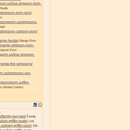
porn.us/lisa-simpson-porn-
 Nude
/simpsons-porn-pics/
am
mpsonsporn.us/simpsons-
tai
/simpsons-cartoon-porn/
arge-hentai/
Marge Porn
s/marge-simpson-porn-
impson Porn
sporn.us/lisa-simpson-
/hentai-the-simpsons/
rn.us/simpsons-xxx-
impsonsporn.us/the-
s Hentai Comics
s
s/family-guy-sex/
Family
/lois-griffin-nude/
Lois
.us/meg-griffin-porn/
10k