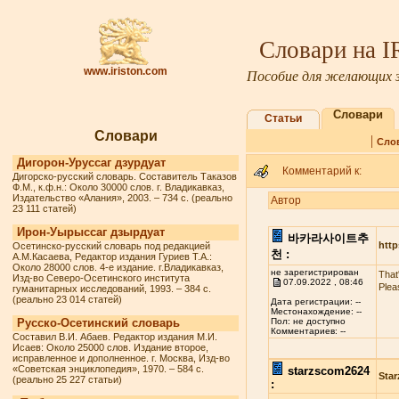
Словари на 
www.iriston.com
Пособие для желающих з
Словари
Статьи
Словари
|
Сло
Дигорон-Уруссаг дзурдуат
Комментарий к:
Дигорско-русский словарь. Составитель Таказов
Ф.М., к.ф.н.: Около 30000 слов. г. Владикавказ,
Издательство «Алания», 2003. – 734 с. (реально
Автор
23 111 статей)
Ирон-Уырыссаг дзырдуат
바카라사이트추
http
Осетинско-русский словарь под редакцией
천 :
А.М.Касаева, Редактор издания Гуриев Т.А.:
Около 28000 слов. 4-е издание. г.Владикавказ,
не зарегистрирован
That
Изд-во Северо-Осетинского института
07.09.2022 , 08:46
Plea
гуманитарных исследований, 1993. – 384 с.
(реально 23 014 статей)
Дата регистрации: --
Местонахождение: --
Русско-Осетинский словарь
Пол: не доступно
Комментариев: --
Составил В.И. Абаев. Редактор издания М.И.
Исаев: Около 25000 слов. Издание второе,
исправленное и дополненное. г. Москва, Изд-во
«Советская энциклопедия», 1970. – 584 с.
starzscom2624
Star
(реально 25 227 статьи)
: