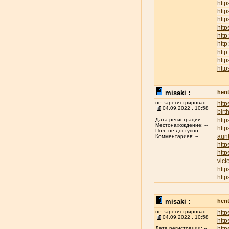
http
htt
http
http
http
http
http
http
http
misaki :
hent
не зарегистрирован
htt
04.09.2022 , 10:58
birt
http
Дата регистрации: --
Местонахождение: --
http
Пол: не доступно
aunt
Комментариев: --
http
http
vict
http
http
misaki :
hent
не зарегистрирован
http
04.09.2022 , 10:58
http
Дата регистрации: --