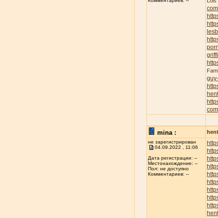
Lois
Комментариев: --
com
http
http
lesb
http
porn
griff
http
Fami
guy
http
hent
http
com
mina :
hent
не зарегистрирован
http
04.09.2022 , 11:06
http
http
Дата регистрации: --
Местонахождение: --
http
Пол: не доступно
http
Комментариев: --
http
http
http
http
hent