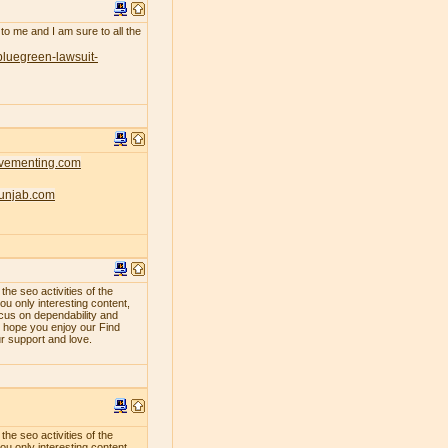
 to me and I am sure to all the
bluegreen-lawsuit-
ovementing.com
punjab.com
e seo activities of the
ou only interesting content,
ocus on dependability and
e hope you enjoy our Find
ur support and love.
e seo activities of the
ou only interesting content,