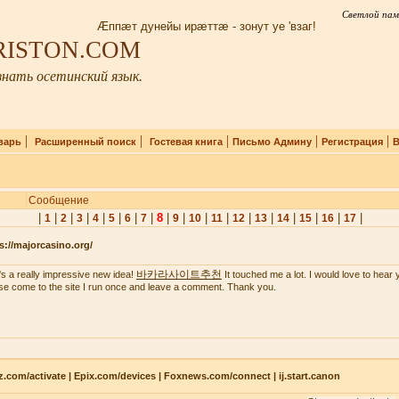
Светлой пам
Æппæт дунейы ирæттæ - зонут уе 'взаг!
IRISTON.COM
нать осетинский язык.
|
|
|
|
|
варь
Расширенный поиск
Гостевая книга
Письмо Админу
Регистрация
В
Сообщение
|
|
|
|
|
|
|
|
8
|
|
|
|
|
|
|
|
|
|
1
2
3
4
5
6
7
9
10
11
12
13
14
15
16
17
s://majorcasino.org/
바카라사이트추천
's a really impressive new idea!
It touched me a lot. I would love to hear 
se come to the site I run once and leave a comment. Thank you.
z.com/activate | Epix.com/devices | Foxnews.com/connect | ij.start.canon