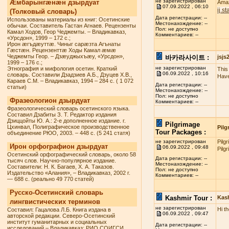
не зарегистрирован
Æмбарынгæнæн дзырдуат
Amaz
07.09.2022 , 06:10
ij.s
(Толковый словарь)
Дата регистрации: --
Использованы материалы из книг: Осетинские
Местонахождение: --
обычаи. Составитель Гастан Агнаев. Рецензенты
Пол: не доступно
Камал Ходов, Геор Чеджемты. – Владикавказ,
Комментариев: --
«Урсдон», 1999 – 172 с.;
Ирон æгъдæуттæ. Чиныг сарæзта Агънаты
Гæстæн. Рецензенттæ Ходы Камал æмæ
Чеджемты Геор. – Дзæуджыхъæу, «Урсдон»,
바카라사이트 :
jsj
1999 – 176 с.;
не зарегистрирован
Этнография и мифология осетин. Краткий
This 
06.09.2022 , 10:16
словарь. Составили Дзадзиев А.Б., Дзуцев Х.В.,
Have
Караев С.М. – Владикавказ, 1994 – 284 с. ( 1 072
Дата регистрации: --
статьи)
Местонахождение: --
Пол: не доступно
Фразеологион дзырдуат
Комментариев: --
Фразеологический словарь осетинского языка.
Составил Дзабиты З. Т. Редактор издания
Дзиццойты Ю. А.: 2-е дополненное издание. г.
Pilgrimage
Цхинвал, Полиграфическое производственное
Pilg
Tour Packages :
объединение РЮО, 2003. – 448 с. (5 241 статя)
не зарегистрирован
Pilg
Ирон орфографион дзырдуат
06.09.2022 , 09:48
Pilg
Осетинский орфографический словарь, около 58
Дата регистрации: --
тысяч слов. Научно-популярное издание.
Местонахождение: --
Составители: Н. К. Багаев, Х. А. Таказов.
Пол: не доступно
Издательство «Алания», – Владикавказ, 2002 г.
Комментариев: --
— 688 с. (реально 49 770 статей)
Русско-Осетинский словарь
Kashmir Tour :
Kas
лингвистических терминов
не зарегистрирован
Hi t
Составил: Гацалова Л.Б. Книга издана в
06.09.2022 , 09:47
авторской редакции. Северо-Осетинский
институт гуманитарных и социальных
Дата регистрации: --
исследований – Владикавказ: РИО СОИГСИ,