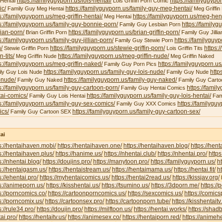
https://familyguyporn.us/lois-hentai/
https://familyguypor
 Hentai
Lois Griffin Porn Comic
ic/
https://familyguyporn.us/family-guy-meg-hentai/
Family Guy Meg Hentai
Meg Griffin 
s://familyguyporn.us/meg-griffin-hentai/
https://familyguyporn.us/meg-hent
Meg Hentai
s://familyguyporn.us/family-guy-bonnie-porn/
https://familyg
Family Guy Lesbian Porn
ian-porn/
https://familyguyporn.us/brian-griffin-porn/
Brian Griffin Porn
Family Guy Jillia
s://familyguyporn.us/family-guy-jillian-porn/
https://familyguy
Family Guy Stewie Porn
/
https://familyguyporn.us/stewie-griffin-porn/
https:/
Stewie Griffin Porn
Lois Griffin Tits
in-tits/
https://familyguyporn.us/meg-griffin-nude/
Meg Griffin Nude
Meg Griffin Naked
s://familyguyporn.us/meg-griffin-naked/
https://familyguyporn.us
Family Guy Porn Pics
https://familyguyporn.us/family-guy-lois-nude/
http
ly Guy Lois Nude
Family Guy Nude
-nude/
https://familyguyporn.us/family-guy-naked/
Family Guy Naked
Family Guy Carto
s://familyguyporn.us/family-guy-cartoon-porn/
https://famil
Family Guy Hentai Comics
ai-comics/
https://familyguyporn.us/family-guy-lois-hentai/
Family Guy Lois Hentai
Fam
s://familyguyporn.us/family-guy-sex-comics/
https://familygu
Family Guy XXX Comics
ics/
https://familyguyporn.us/family-guy-cartoon-sex/
Family Guy Cartoon SEX
ai
s://hentaihaven.mobi/
https://hentaihaven.one/
https://hentaihaven.blog/
https://hen
s://hentaihaven.plus/
https://hanime.us/
https://nhentai.club/
https://nhentai.pro/
https
s://nhentai.blog/
https://doujins.pro/
https://manytoon.pro/
https://familyguyporn.us/
h
s://hentaigasm.us/
https://hentaistream.us/
https://hentaimama.us/
https://hentai.fit/
h
s://ehentai.pro/
https://myhentaicomics.us/
https://hentai2read.us/
https://kissjav.org/
L
s://animeporn.us/
https://kisshentai.us/
https://tsumino.us/
https://3dporn.me/
https:/
s://porncomics.co/
https://cartoonporncomics.us/
https://sexcomics.us/
https://comics
s://porncomix.us/
https://cartoonsex.pro/
https://cartoonporn.tube/
https://kisshentait
s://rule34.pro/
https://doujin.pro/
https://milftoon.us/
https://hentai.works/
https://shad
ai.pro/
https://hentaitv.us/
https://animesex.co/
https://hentaiporn.red/
https://animehe