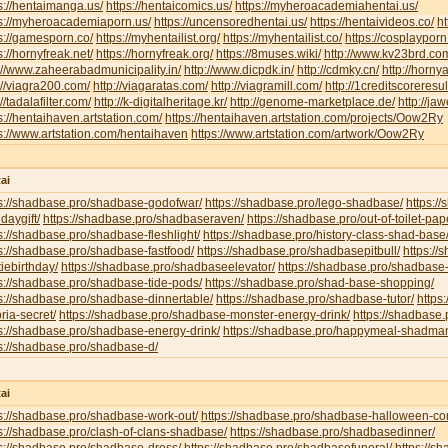
s://hentaimanga.us/
https://hentaicomics.us/
https://myheroacademiahentai.us/
ps://myheroacademiaporn.us/
https://uncensoredhentai.us/
https://hentaivideos.co/
ht
s://gamesporn.co/
https://myhentailist.org/
https://myhentailist.co/
https://cosplayporn
s://hornyfreak.net/
https://hornyfreak.org/
https://8muses.wiki/
http://www.kv23brd.co
://www.zaheerabadmunicipality.in/
http://www.dicpdk.in/
http://cdmky.cn/
http://horny
://viagra200.com/
http://viagaratas.com/
http://viagramill.com/
http://1creditscoreresu
://tadalafilter.com/
http://k-digitalheritage.kr/
http://genome-marketplace.de/
http://jaw
s://hentaihaven.artstation.com/
https://hentaihaven.artstation.com/projects/Oow2Ry
s://www.artstation.com/hentaihaven
https://www.artstation.com/artwork/Oow2Ry
ai
ps://shadbase.pro/shadbase-godofwar/
https://shadbase.pro/lego-shadbase/
https:/
hdaygift/
https://shadbase.pro/shadbaseraven/
https://shadbase.pro/out-of-toilet-pa
s://shadbase.pro/shadbase-fleshlight/
https://shadbase.pro/history-class-shad-base
s://shadbase.pro/shadbase-fastfood/
https://shadbase.pro/shadbasepitbull/
https:/
iebirthday/
https://shadbase.pro/shadbaseelevator/
https://shadbase.pro/shadbase-
s://shadbase.pro/shadbase-tide-pods/
https://shadbase.pro/shad-base-shopping/
s://shadbase.pro/shadbase-dinnertable/
https://shadbase.pro/shadbase-tutor/
https
oria-secret/
https://shadbase.pro/shadbase-monster-energy-drink/
https://shadbase.
s://shadbase.pro/shadbase-energy-drink/
https://shadbase.pro/happymeal-shadma
s://shadbase.pro/shadbase-d/
ai
s://shadbase.pro/shadbase-work-out/
https://shadbase.pro/shadbase-halloween-co
s://shadbase.pro/clash-of-clans-shadbase/
https://shadbase.pro/shadbasedinner/