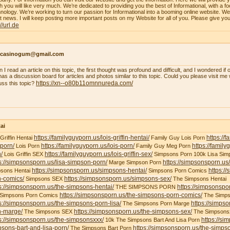
h you will like very much. We’re dedicated to providing you the best of Informational, with a f
nology. We’re working to turn our passion for Informational into a booming online website. W
st news. I will keep posting more important posts on my Website for all of you. Please give yo
://url.de
ncasinogum@gmail.com
 I read an article on this topic, the first thought was profound and difficult, and I wondered i
 has a discussion board for articles and photos similar to this topic. Could you please visit m
https://xn--o80b11omnnureda.com/
uss this topic?
ai
https://familyguyporn.us/lois-griffin-hentai/
https://
 Griffin Hentai
Family Guy Lois Porn
-porn/
https://familyguyporn.us/lois-porn/
https://famil
Lois Porn
Family Guy Meg Porn
/
https://familyguyporn.us/lois-griffin-sex/
Lois Griffin SEX
Simpsons Porn 100k Lisa Sim
s://simpsonsporn.us/lisa-simpson-porn/
https://simpsonsporn.u
Marge Simpson Porn
https://simpsonsporn.us/simpsons-hentai/
https:/
sons Hentai
Simpsons Porn Comics
n-comics/
https://simpsonsporn.us/simpsons-sex/
Simpsons SEX
The Simpsons Hentai
s://simpsonsporn.us/the-simpsons-hentai/
https://simpsonspo
THE SIMPSONS PORN
https://simpsonsporn.us/the-simpsons-porn-comics/
 Simpsons Porn Comics
The Simps
s://simpsonsporn.us/the-simpsons-porn-lisa/
https://simps
The Simpsons Porn Marge
n-marge/
https://simpsonsporn.us/the-simpsons-sex/
The Simpsons SEX
The Simpsons
s://simpsonsporn.us/the-simpsonsxxx/
https://si
10k The Simpsons Bart And Lisa Porn
sons-bart-and-lisa-porn/
https://simpsonsporn.us/the-simpso
The Simpsons Bart Porn