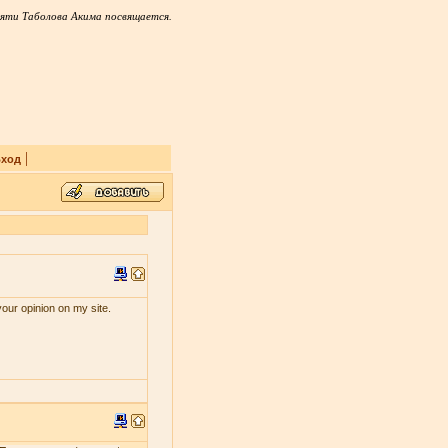
яти Таболова Акима посвящается.
|
ход
your opinion on my site.