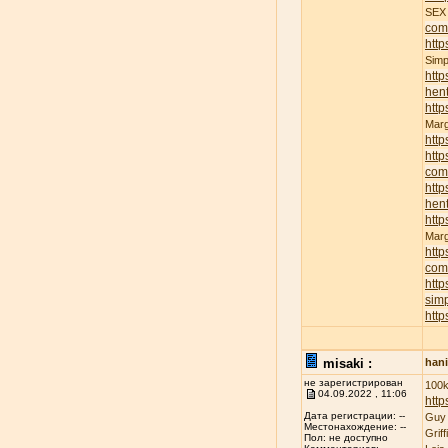
SE
com
http
Sim
http
hent
http
Mar
http
http
com
http
hent
http
Mar
http
com
http
sim
http
misaki :
han
не зарегистрирован
100k
04.09.2022 , 11:06
http
Дата регистрации: --
Guy
Местонахождение: --
Grif
Пол: не доступно