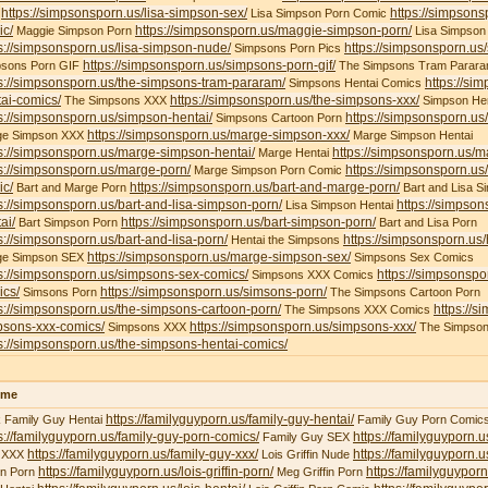
https://simpsonsporn.us/lisa-simpson-sex/
https://simpsons
X
Lisa Simpson Porn Comic
ic/
https://simpsonsporn.us/maggie-simpson-porn/
Maggie Simpson Porn
Lisa Simpson
s://simpsonsporn.us/lisa-simpson-nude/
https://simpsonsporn.us
Simpsons Porn Pics
https://simpsonsporn.us/simpsons-porn-gif/
psons Porn GIF
The Simpsons Tram Parar
s://simpsonsporn.us/the-simpsons-tram-pararam/
https://si
Simpsons Hentai Comics
ai-comics/
https://simpsonsporn.us/the-simpsons-xxx/
The Simpsons XXX
Simpson Hen
s://simpsonsporn.us/simpson-hentai/
https://simpsonsporn.us
Simpsons Cartoon Porn
https://simpsonsporn.us/marge-simpson-xxx/
ge Simpson XXX
Marge Simpson Hentai
s://simpsonsporn.us/marge-simpson-hentai/
https://simpsonsporn.us/m
Marge Hentai
s://simpsonsporn.us/marge-porn/
https://simpsonsporn.u
Marge Simpson Porn Comic
ic/
https://simpsonsporn.us/bart-and-marge-porn/
Bart and Marge Porn
Bart and Lisa S
s://simpsonsporn.us/bart-and-lisa-simpson-porn/
https://simpson
Lisa Simpson Hentai
ai/
https://simpsonsporn.us/bart-simpson-porn/
Bart Simpson Porn
Bart and Lisa Porn
s://simpsonsporn.us/bart-and-lisa-porn/
https://simpsonsporn.us
Hentai the Simpsons
https://simpsonsporn.us/marge-simpson-sex/
ge Simpson SEX
Simpsons Sex Comics
s://simpsonsporn.us/simpsons-sex-comics/
https://simpsonspo
Simpsons XXX Comics
ics/
https://simpsonsporn.us/simsons-porn/
Simsons Porn
The Simpsons Cartoon Porn
s://simpsonsporn.us/the-simpsons-cartoon-porn/
https://s
The Simpsons XXX Comics
psons-xxx-comics/
https://simpsonsporn.us/simpsons-xxx/
Simpsons XXX
The Simpson
s://simpsonsporn.us/the-simpsons-hentai-comics/
ime
https://familyguyporn.us/family-guy-hentai/
 Family Guy Hentai
Family Guy Porn Comic
s://familyguyporn.us/family-guy-porn-comics/
https://familyguyporn.u
Family Guy SEX
https://familyguyporn.us/family-guy-xxx/
https://familyguyporn.us
 XXX
Lois Griffin Nude
https://familyguyporn.us/lois-griffin-porn/
https://familyguyporn
fin Porn
Meg Griffin Porn