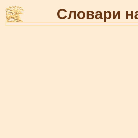
Словари н