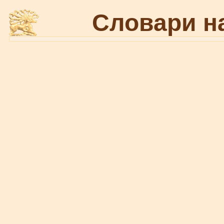
Словари н