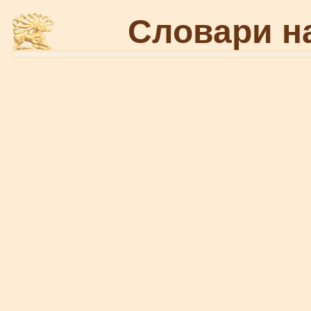
Словари н