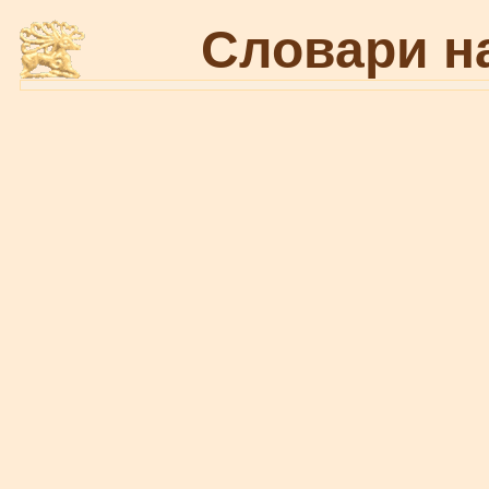
Словари н