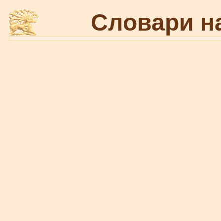
Словари н