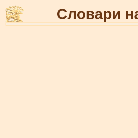
Словари н