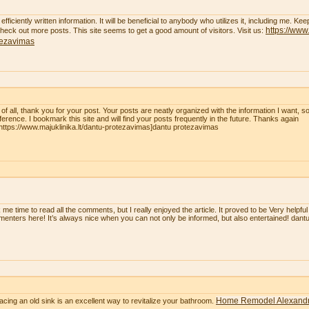
efficiently written information. It will be beneficial to anybody who utilizes it, including me. K
https://www.
 check out more posts. This site seems to get a good amount of visitors. Visit us:
tezavimas
t of all, thank you for your post. Your posts are neatly organized with the information I want, 
eference. I bookmark this site and will find your posts frequently in the future. Thanks again
=https://www.majuklinika.lt/dantu-protezavimas]dantu protezavimas
 me time to read all the comments, but I really enjoyed the article. It proved to be Very helpful
enters here! It’s always nice when you can not only be informed, but also entertained! dan
Home Remodel Alexandr
acing an old sink is an excellent way to revitalize your bathroom.