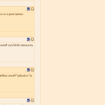
ve us a good opinion.
เลทฟรี ถอนได้จริง ทดลองเล่น
ีสล็อต เล่นฟรี ไม่ต้องฝาก ไม่