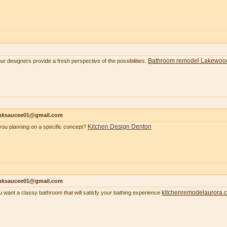
Bathroom remodel Lakewoo
our designers provide a fresh perspective of the possibilities.
nksaucee01@gmail.com
Kitchen Design Denton
you planning on a specific concept?
nksaucee01@gmail.com
kitchenremodelaurora.
ou want a classy bathroom that will satisfy your bathing experience