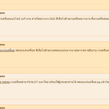
ame
กมสล็อตออนไลน์ เมก้าเกม ค่ายใหม่มาแรง 2022 ที่เต็มไปด้วยเกมสล็อตมากมาย ทั้งเกมสล็อตยอ
ame
องเล่นสล็อต
ทดลองเล่นสล็อต ที่เต็มไปด้วยเกมทดลองเล่นมากมายหลากหลายธีมเกม เกมสล็อต
ame
อต mega
เกมสล็อตค่าย PGSLOT ออกใหม่ พร้อมให้ผู้เล่นทุกท่านได้ ทดลองเล่นสล็อต pg แล้ววันนี้ ที
ame