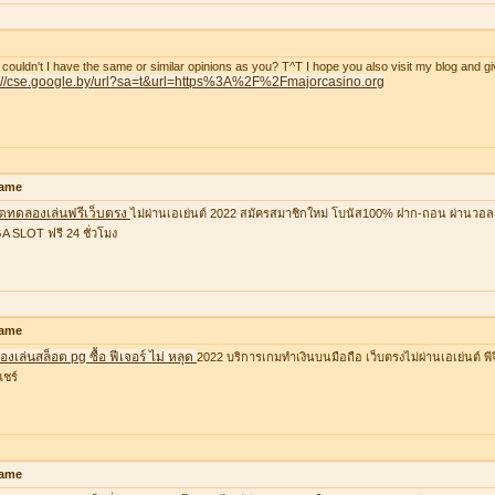
couldn't I have the same or similar opinions as you? T^T I hope you also visit my blog and gi
p://cse.google.by/url?sa=t&url=https%3A%2F%2Fmajorcasino.org
ame
อตทดลองเล่นฟรีเว็บตรง
ไม่ผ่านเอเย่นต์ 2022 สมัครสมาชิกใหม่ โบนัส100% ฝาก-ถอน ผ่านวอล
 SLOT ฟรี 24 ชั่วโมง
ame
งเล่นสล็อต pg ซื้อ ฟีเจอร์ ไม่ หลุด
2022 บริการเกมทำเงินบนมือถือ เว็บตรงไม่ผ่านเอเย่นต์ พีจ
แชร์
ame