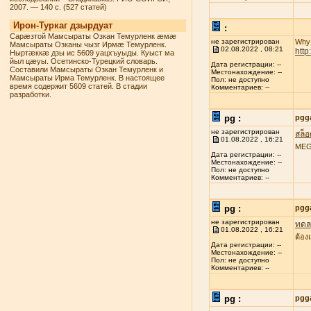
2007. — 140 с. (527 статей)
Ирон-Туркаг дзырдуат
:
Сарæзтой Мамсыраты Озкан Темурленк æмæ
не зарегистрирован
Why 
Мамсыраты Озканы чызг Ирмæ Темурленк.
02.08.2022 , 08:21
htt
Ныртæккæ дзы ис 5609 уацхъуыды. Куыст ма
йыл цæуы. Осетинско-Турецкий словарь.
Дата регистрации: --
Составили Мамсыраты Озкан Темурленк и
Местонахождение: --
Мамсыраты Ирма Темурленк. В настоящее
Пол: не доступно
время содержит 5609 статей. В стадии
Комментариев: --
разработки.
pg :
pgg
не зарегистрирован
สล็
01.08.2022 , 16:21
MEGA
Дата регистрации: --
Местонахождение: --
Пол: не доступно
Комментариев: --
pg :
pgg
не зарегистрирован
ทดลอ
01.08.2022 , 16:21
ต้อง
Дата регистрации: --
Местонахождение: --
Пол: не доступно
Комментариев: --
pg :
pgg