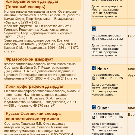
Æмбарынгæнæн дзырдуат
(Толковый словарь)
Дата регистрации: --
Местонахождение: --
Использованы материалы из книг: Осетинские
Пол: не доступно
обычаи. Составитель Гастан Агнаев. Рецензенты
Комментариев: --
Камал Ходов, Геор Чеджемты. – Владикавказ,
«Урсдон», 1999 – 172 с.;
Ирон æгъдæуттæ. Чиныг сарæзта Агънаты
:
Гæстæн. Рецензенттæ Ходы Камал æмæ
Чеджемты Геор. – Дзæуджыхъæу, «Урсдон»,
не зарегистрирован
Let 
1999 – 176 с.;
04.08.2022 , 21:22
Этнография и мифология осетин. Краткий
словарь. Составили Дзадзиев А.Б., Дзуцев Х.В.,
Дата регистрации: --
Караев С.М. – Владикавказ, 1994 – 284 с. ( 1 072
Местонахождение: --
статьи)
Пол: не доступно
Комментариев: --
Фразеологион дзырдуат
Фразеологический словарь осетинского языка.
Составил Дзабиты З. Т. Редактор издания
Hola :
spa
Дзиццойты Ю. А.: 2-е дополненное издание. г.
Цхинвал, Полиграфическое производственное
не зарегистрирован
Are 
03.08.2022 , 09:25
объединение РЮО, 2003. – 448 с. (5 241 статя)
Дата регистрации: --
Ирон орфографион дзырдуат
Местонахождение: --
Осетинский орфографический словарь, около 58
Пол: не доступно
тысяч слов. Научно-популярное издание.
Комментариев: --
Составители: Н. К. Багаев, Х. А. Таказов.
Издательство «Алания», – Владикавказ, 2002 г.
— 688 с. (реально 49 770 статей)
Quax :
spa
Русско-Осетинский словарь
не зарегистрирован
If y
03.08.2022 , 08:36
лингвистических терминов
Составил: Гацалова Л.Б. Книга издана в
Дата регистрации: --
авторской редакции. Северо-Осетинский
Местонахождение: --
Пол: не доступно
институт гуманитарных и социальных
Комментариев: --
исследований – Владикавказ: РИО СОИГСИ,