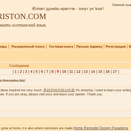
Светлой пам
Æппæт дунейы ирæттæ - зонут уе 'взаг!
IRISTON.COM
нать осетинский язык.
|
|
|
|
|
варь
Расширенный поиск
Гостевая книга
Письмо Админу
Регистрация
В
Сообщение
|
|
|
|
|
|
|
|
|
9
|
|
|
|
|
|
|
|
|
1
2
3
4
5
6
7
8
10
11
12
13
14
15
16
17
s://oncasino.biz/
온라인바카라사이트
 ideas inspired me very much.
It's amazing. I want to learn your writing 
ite. If you are okay, please visit once and leave your opinion. Thank you.
Home Remodel Design Pasadena
 grew at home, it is also where memories are made