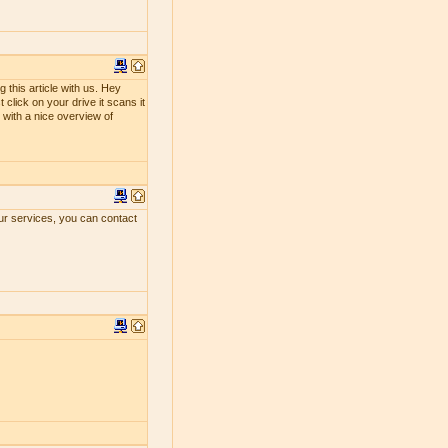
 this article with us. Hey
 click on your drive it scans it
ou with a nice overview of
our services, you can contact