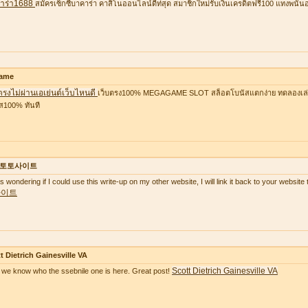
าร่า1688
สมัครเซ็กซี่บาคาร่า คาสิโนออนไลน์ดีท่สุด สมาชิกใหม่รับเงินเครดิตฟรี100 แทงพนัน
ame
ตรงไม่ผ่านเอเย่นต์เว็บไหนดี
เว็บตรง100% MEGAGAME SLOT สล็อตโบนัสแตกง่าย ทดลองเล่นฟ
ส100% ทันที
토토사이트
as wondering if I could use this write-up on my other website, I will link it back to your websi
사이트
t Dietrich Gainesville VA
Scott Dietrich Gainesville VA
we know who the ssebnile one is here. Great post!