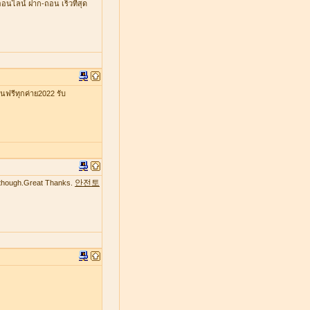
ออนไลน์ ฝาก-ถอน เร็วที่สุด
รีทุกค่าย2022 รับ
안전토
te though.Great Thanks.