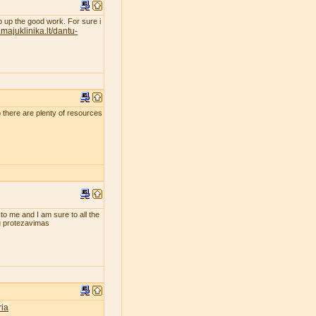
eep up the good work. For sure i
majuklinika.lt/dantu-
so there are plenty of resources
 to me and I am sure to all the
tu protezavimas
ia