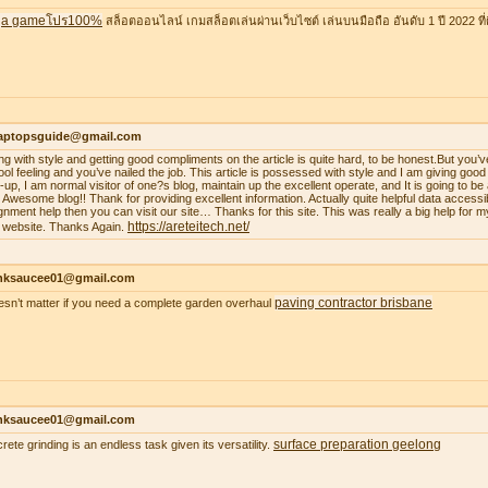
a gameโปร100%
สล็อตออนไลน์ เกมสล็อตเล่นผ่านเว็บไซต์ เล่นบนมือถือ อันดับ 1 ปี 2022 ที่ดี
laptopsguide@gmail.com
ing with style and getting good compliments on the article is quite hard, to be honest.But you’v
ool feeling and you’ve nailed the job. This article is possessed with style and I am giving goo
-up, I am normal visitor of one?s blog, maintain up the excellent operate, and It is going to be a
. Awesome blog!! Thank for providing excellent information. Actually quite helpful data accessib
gnment help then you can visit our site… Thanks for this site. This was really a big help for m
https://areteitech.net/
 website. Thanks Again.
nksaucee01@gmail.com
paving contractor brisbane
oesn’t matter if you need a complete garden overhaul
nksaucee01@gmail.com
surface preparation geelong
rete grinding is an endless task given its versatility.