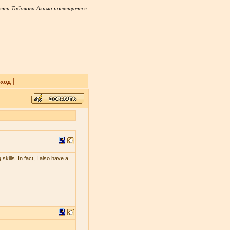
яти Таболова Акима посвящается.
|
ход
skills. In fact, I also have a