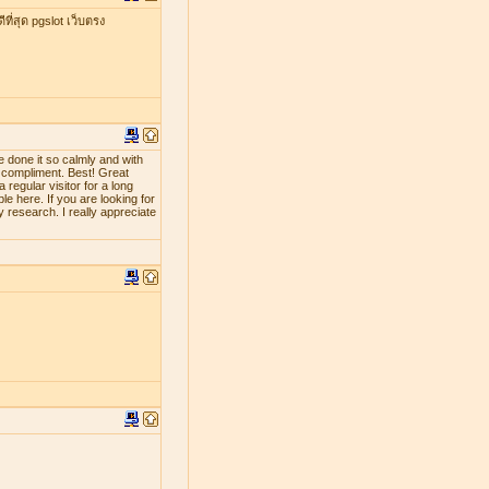
ที่สุด pgslot เว็บตรง
e done it so calmly and with
d compliment. Best! Great
 regular visitor for a long
le here. If you are looking for
y research. I really appreciate