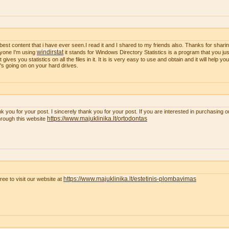
best content that i have ever seen.I read it and I shared to my friends also. Thanks for sharing
windirstat
yone I'm using
it stands for Windows Directory Statistics is a program that you just
t gives you statistics on all the files in it. It is is very easy to use and obtain and it will help y
's going on on your hard drives.
k you for your post. I sincerely thank you for your post. If you are interested in purchasing 
https://www.majuklinika.lt/ortodontas
hrough this website
https://www.majuklinika.lt/estetinis-plombavimas
free to visit our website at