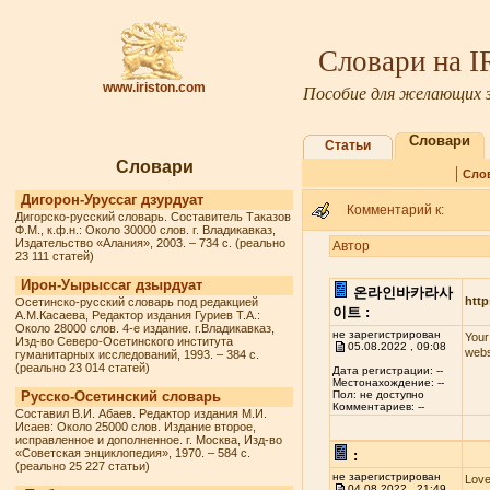
Словари на 
www.iriston.com
Пособие для желающих з
Словари
Статьи
Словари
|
Сло
Дигорон-Уруссаг дзурдуат
Комментарий к:
Дигорско-русский словарь. Составитель Таказов
Ф.М., к.ф.н.: Около 30000 слов. г. Владикавказ,
Издательство «Алания», 2003. – 734 с. (реально
Автор
23 111 статей)
Ирон-Уырыссаг дзырдуат
온라인바카라사
http
Осетинско-русский словарь под редакцией
이트 :
А.М.Касаева, Редактор издания Гуриев Т.А.:
Около 28000 слов. 4-е издание. г.Владикавказ,
не зарегистрирован
Your
Изд-во Северо-Осетинского института
05.08.2022 , 09:08
webs
гуманитарных исследований, 1993. – 384 с.
(реально 23 014 статей)
Дата регистрации: --
Местонахождение: --
Русско-Осетинский словарь
Пол: не доступно
Комментариев: --
Составил В.И. Абаев. Редактор издания М.И.
Исаев: Около 25000 слов. Издание второе,
исправленное и дополненное. г. Москва, Изд-во
«Советская энциклопедия», 1970. – 584 с.
:
(реально 25 227 статьи)
не зарегистрирован
Love
04.08.2022 , 21:49