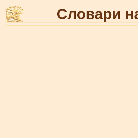
Словари н