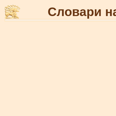
Словари н