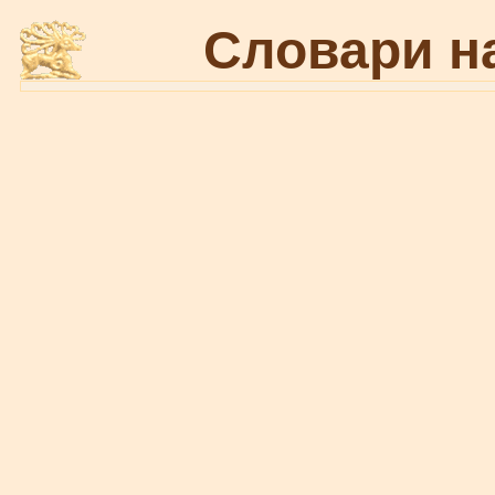
Словари н