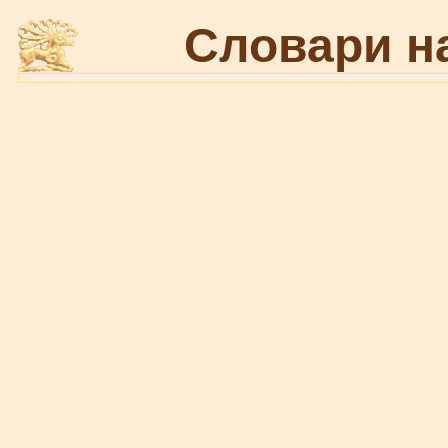
Словари н