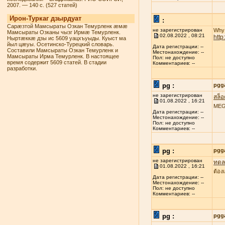
2007. — 140 с. (527 статей)
Ирон-Туркаг дзырдуат
:
Сарæзтой Мамсыраты Озкан Темурленк æмæ
не зарегистрирован
Why 
Мамсыраты Озканы чызг Ирмæ Темурленк.
02.08.2022 , 08:21
htt
Ныртæккæ дзы ис 5609 уацхъуыды. Куыст ма
йыл цæуы. Осетинско-Турецкий словарь.
Дата регистрации: --
Составили Мамсыраты Озкан Темурленк и
Местонахождение: --
Мамсыраты Ирма Темурленк. В настоящее
Пол: не доступно
время содержит 5609 статей. В стадии
Комментариев: --
разработки.
pg :
pgg
не зарегистрирован
สล็
01.08.2022 , 16:21
MEGA
Дата регистрации: --
Местонахождение: --
Пол: не доступно
Комментариев: --
pg :
pgg
не зарегистрирован
ทดลอ
01.08.2022 , 16:21
ต้อง
Дата регистрации: --
Местонахождение: --
Пол: не доступно
Комментариев: --
pg :
pgg