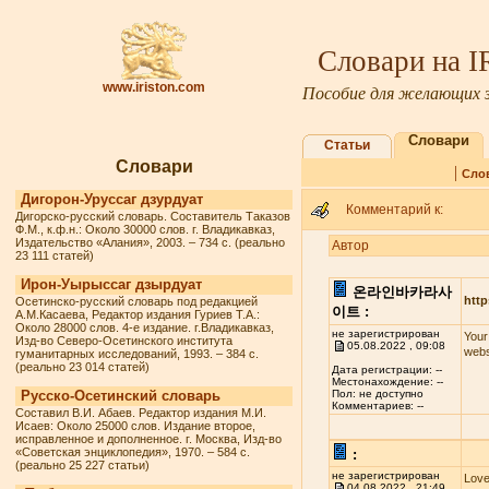
Словари на 
www.iriston.com
Пособие для желающих з
Словари
Статьи
Словари
|
Сло
Дигорон-Уруссаг дзурдуат
Комментарий к:
Дигорско-русский словарь. Составитель Таказов
Ф.М., к.ф.н.: Около 30000 слов. г. Владикавказ,
Издательство «Алания», 2003. – 734 с. (реально
Автор
23 111 статей)
Ирон-Уырыссаг дзырдуат
온라인바카라사
http
Осетинско-русский словарь под редакцией
이트 :
А.М.Касаева, Редактор издания Гуриев Т.А.:
Около 28000 слов. 4-е издание. г.Владикавказ,
не зарегистрирован
Your
Изд-во Северо-Осетинского института
05.08.2022 , 09:08
webs
гуманитарных исследований, 1993. – 384 с.
(реально 23 014 статей)
Дата регистрации: --
Местонахождение: --
Русско-Осетинский словарь
Пол: не доступно
Комментариев: --
Составил В.И. Абаев. Редактор издания М.И.
Исаев: Около 25000 слов. Издание второе,
исправленное и дополненное. г. Москва, Изд-во
«Советская энциклопедия», 1970. – 584 с.
:
(реально 25 227 статьи)
не зарегистрирован
Love
04.08.2022 , 21:49