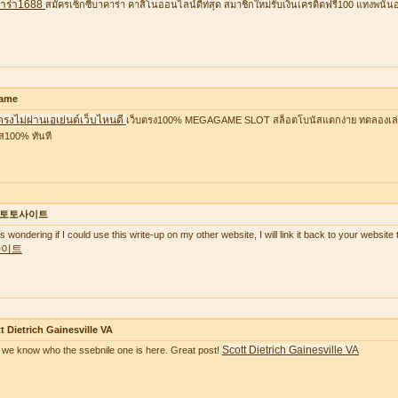
าร่า1688
สมัครเซ็กซี่บาคาร่า คาสิโนออนไลน์ดีท่สุด สมาชิกใหม่รับเงินเครดิตฟรี100 แทงพนัน
ame
ตรงไม่ผ่านเอเย่นต์เว็บไหนดี
เว็บตรง100% MEGAGAME SLOT สล็อตโบนัสแตกง่าย ทดลองเล่นฟ
ส100% ทันที
토토사이트
as wondering if I could use this write-up on my other website, I will link it back to your websi
사이트
t Dietrich Gainesville VA
Scott Dietrich Gainesville VA
we know who the ssebnile one is here. Great post!