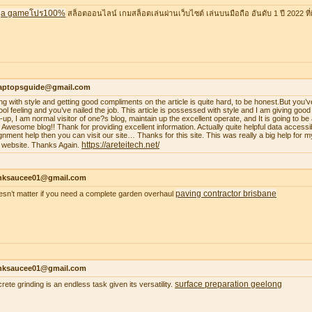
a gameโปร100%
สล็อตออนไลน์ เกมสล็อตเล่นผ่านเว็บไซต์ เล่นบนมือถือ อันดับ 1 ปี 2022 ที่ดี
laptopsguide@gmail.com
ing with style and getting good compliments on the article is quite hard, to be honest.But you’v
ool feeling and you’ve nailed the job. This article is possessed with style and I am giving goo
-up, I am normal visitor of one?s blog, maintain up the excellent operate, and It is going to be a
. Awesome blog!! Thank for providing excellent information. Actually quite helpful data accessib
gnment help then you can visit our site… Thanks for this site. This was really a big help for m
https://areteitech.net/
 website. Thanks Again.
nksaucee01@gmail.com
paving contractor brisbane
oesn’t matter if you need a complete garden overhaul
nksaucee01@gmail.com
surface preparation geelong
rete grinding is an endless task given its versatility.