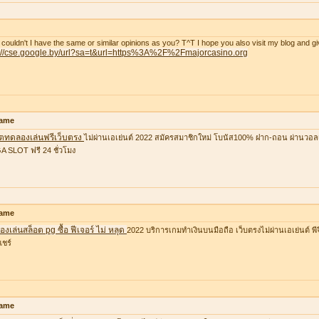
couldn't I have the same or similar opinions as you? T^T I hope you also visit my blog and gi
p://cse.google.by/url?sa=t&url=https%3A%2F%2Fmajorcasino.org
ame
อตทดลองเล่นฟรีเว็บตรง
ไม่ผ่านเอเย่นต์ 2022 สมัครสมาชิกใหม่ โบนัส100% ฝาก-ถอน ผ่านวอล
 SLOT ฟรี 24 ชั่วโมง
ame
งเล่นสล็อต pg ซื้อ ฟีเจอร์ ไม่ หลุด
2022 บริการเกมทำเงินบนมือถือ เว็บตรงไม่ผ่านเอเย่นต์ พีจ
แชร์
ame