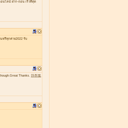
ออนไลน์ ฝาก-ถอน เร็วที่สุด
รีทุกค่าย2022 รับ
안전토
te though.Great Thanks.