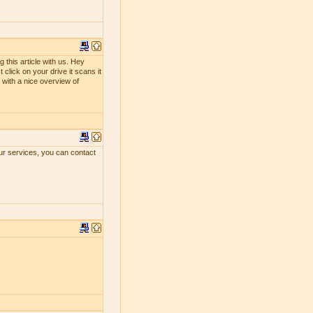
 this article with us. Hey
 click on your drive it scans it
ou with a nice overview of
our services, you can contact