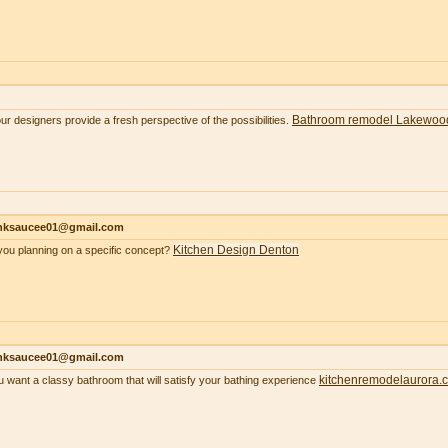
Bathroom remodel Lakewoo
our designers provide a fresh perspective of the possibilities.
nksaucee01@gmail.com
Kitchen Design Denton
you planning on a specific concept?
nksaucee01@gmail.com
kitchenremodelaurora.
ou want a classy bathroom that will satisfy your bathing experience