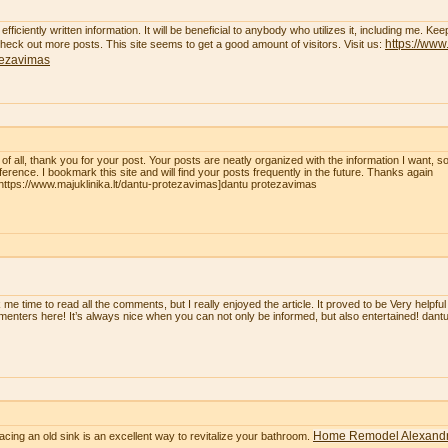
efficiently written information. It will be beneficial to anybody who utilizes it, including me. K
https://www.
 check out more posts. This site seems to get a good amount of visitors. Visit us:
tezavimas
t of all, thank you for your post. Your posts are neatly organized with the information I want, 
eference. I bookmark this site and will find your posts frequently in the future. Thanks again
=https://www.majuklinika.lt/dantu-protezavimas]dantu protezavimas
 me time to read all the comments, but I really enjoyed the article. It proved to be Very helpful
enters here! It’s always nice when you can not only be informed, but also entertained! dan
Home Remodel Alexandr
acing an old sink is an excellent way to revitalize your bathroom.