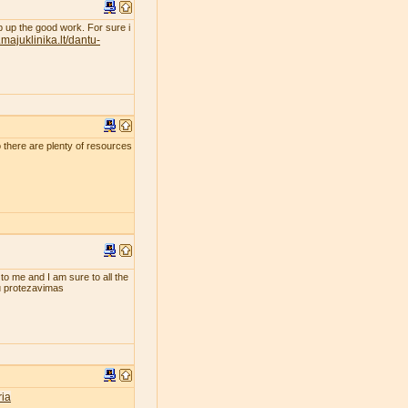
eep up the good work. For sure i
majuklinika.lt/dantu-
so there are plenty of resources
 to me and I am sure to all the
tu protezavimas
ia