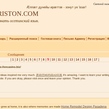
Светлой пам
Æппæт дунейы ирæттæ - зонут уе 'взаг!
IRISTON.COM
нать осетинский язык.
|
|
|
|
|
варь
Расширенный поиск
Гостевая книга
Письмо Админу
Регистрация
В
Сообщение
|
|
|
|
|
|
|
|
|
9
|
|
|
|
|
|
|
|
|
1
2
3
4
5
6
7
8
10
11
12
13
14
15
16
17
s://oncasino.biz/
온라인바카라사이트
 ideas inspired me very much.
It's amazing. I want to learn your writing 
ite. If you are okay, please visit once and leave your opinion. Thank you.
Home Remodel Design Pasadena
 grew at home, it is also where memories are made