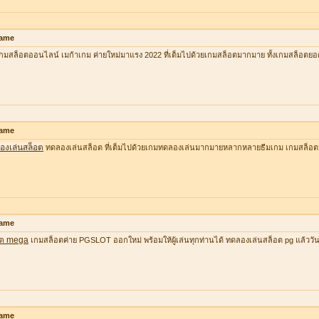
ame
กมสล็อตออนไลน์ เมก้าเกม ค่ายใหม่มาแรง 2022 ที่เต็มไปด้วยเกมสล็อตมากมาย ทั้งเกมสล็อตยอ
ame
องเล่นสล็อต
ทดลองเล่นสล็อต ที่เต็มไปด้วยเกมทดลองเล่นมากมายหลากหลายธีมเกม เกมสล็อต
ame
อต mega
เกมสล็อตค่าย PGSLOT ออกใหม่ พร้อมให้ผู้เล่นทุกท่านได้ ทดลองเล่นสล็อต pg แล้ววันนี้ ที
ame