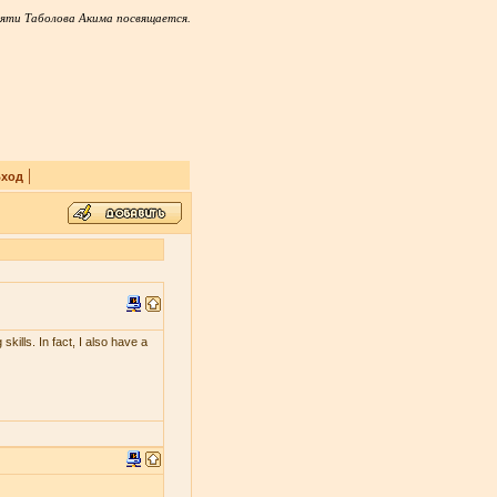
яти Таболова Акима посвящается.
|
ход
skills. In fact, I also have a