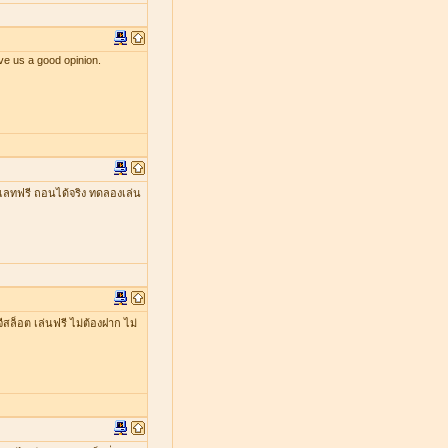
ve us a good opinion.
เลทฟรี ถอนได้จริง ทดลองเล่น
ีสล็อต เล่นฟรี ไม่ต้องฝาก ไม่