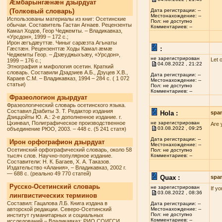
Æмбарынгæнæн дзырдуат
(Толковый словарь)
Дата регистрации: --
Местонахождение: --
Использованы материалы из книг: Осетинские
Пол: не доступно
обычаи. Составитель Гастан Агнаев. Рецензенты
Комментариев: --
Камал Ходов, Геор Чеджемты. – Владикавказ,
«Урсдон», 1999 – 172 с.;
Ирон æгъдæуттæ. Чиныг сарæзта Агънаты
:
Гæстæн. Рецензенттæ Ходы Камал æмæ
Чеджемты Геор. – Дзæуджыхъæу, «Урсдон»,
не зарегистрирован
Let 
1999 – 176 с.;
04.08.2022 , 21:22
Этнография и мифология осетин. Краткий
словарь. Составили Дзадзиев А.Б., Дзуцев Х.В.,
Дата регистрации: --
Караев С.М. – Владикавказ, 1994 – 284 с. ( 1 072
Местонахождение: --
статьи)
Пол: не доступно
Комментариев: --
Фразеологион дзырдуат
Фразеологический словарь осетинского языка.
Составил Дзабиты З. Т. Редактор издания
Hola :
spa
Дзиццойты Ю. А.: 2-е дополненное издание. г.
Цхинвал, Полиграфическое производственное
не зарегистрирован
Are 
03.08.2022 , 09:25
объединение РЮО, 2003. – 448 с. (5 241 статя)
Дата регистрации: --
Ирон орфографион дзырдуат
Местонахождение: --
Осетинский орфографический словарь, около 58
Пол: не доступно
тысяч слов. Научно-популярное издание.
Комментариев: --
Составители: Н. К. Багаев, Х. А. Таказов.
Издательство «Алания», – Владикавказ, 2002 г.
— 688 с. (реально 49 770 статей)
Quax :
spa
Русско-Осетинский словарь
не зарегистрирован
If y
03.08.2022 , 08:36
лингвистических терминов
Составил: Гацалова Л.Б. Книга издана в
Дата регистрации: --
авторской редакции. Северо-Осетинский
Местонахождение: --
Пол: не доступно
институт гуманитарных и социальных
Комментариев: --
исследований – Владикавказ: РИО СОИГСИ,