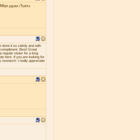
ที่สุด pgslot เว็บตรง
e done it so calmly and with
d compliment. Best! Great
 regular visitor for a long
le here. If you are looking for
y research. I really appreciate