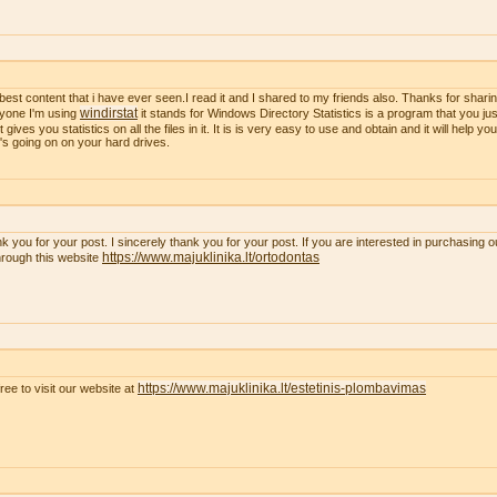
best content that i have ever seen.I read it and I shared to my friends also. Thanks for sharing
windirstat
yone I'm using
it stands for Windows Directory Statistics is a program that you just
t gives you statistics on all the files in it. It is is very easy to use and obtain and it will help y
's going on on your hard drives.
k you for your post. I sincerely thank you for your post. If you are interested in purchasing 
https://www.majuklinika.lt/ortodontas
hrough this website
https://www.majuklinika.lt/estetinis-plombavimas
free to visit our website at