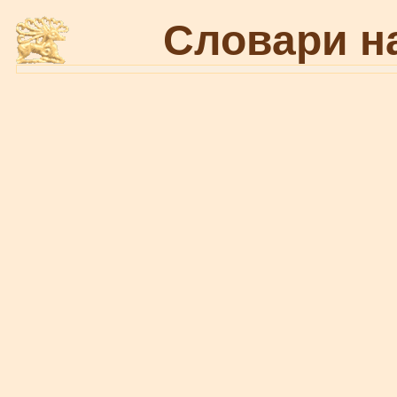
Словари н