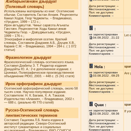
Æмбарынгæнæн дзырдуат
(Толковый словарь)
Дата регистрации: --
Местонахождение: --
Использованы материалы из книг: Осетинские
Пол: не доступно
обычаи. Составитель Гастан Агнаев. Рецензенты
Комментариев: --
Камал Ходов, Геор Чеджемты. – Владикавказ,
«Урсдон», 1999 – 172 с.;
Ирон æгъдæуттæ. Чиныг сарæзта Агънаты
:
Гæстæн. Рецензенттæ Ходы Камал æмæ
Чеджемты Геор. – Дзæуджыхъæу, «Урсдон»,
не зарегистрирован
Let 
1999 – 176 с.;
04.08.2022 , 21:22
Этнография и мифология осетин. Краткий
словарь. Составили Дзадзиев А.Б., Дзуцев Х.В.,
Дата регистрации: --
Караев С.М. – Владикавказ, 1994 – 284 с. ( 1 072
Местонахождение: --
статьи)
Пол: не доступно
Комментариев: --
Фразеологион дзырдуат
Фразеологический словарь осетинского языка.
Составил Дзабиты З. Т. Редактор издания
Hola :
spa
Дзиццойты Ю. А.: 2-е дополненное издание. г.
Цхинвал, Полиграфическое производственное
не зарегистрирован
Are 
03.08.2022 , 09:25
объединение РЮО, 2003. – 448 с. (5 241 статя)
Дата регистрации: --
Ирон орфографион дзырдуат
Местонахождение: --
Осетинский орфографический словарь, около 58
Пол: не доступно
тысяч слов. Научно-популярное издание.
Комментариев: --
Составители: Н. К. Багаев, Х. А. Таказов.
Издательство «Алания», – Владикавказ, 2002 г.
— 688 с. (реально 49 770 статей)
Quax :
spa
Русско-Осетинский словарь
не зарегистрирован
If y
03.08.2022 , 08:36
лингвистических терминов
Составил: Гацалова Л.Б. Книга издана в
Дата регистрации: --
авторской редакции. Северо-Осетинский
Местонахождение: --
Пол: не доступно
институт гуманитарных и социальных
Комментариев: --
исследований – Владикавказ: РИО СОИГСИ,