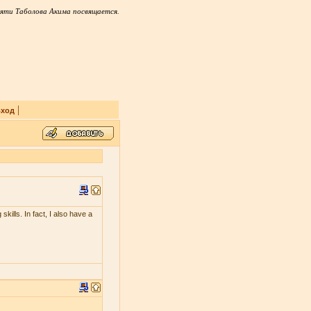
яти Таболова Акима посвящается.
|
ход
skills. In fact, I also have a