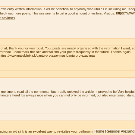
efficiently written information. It will be beneficial to anybody who utilizes it, including me. K
https://www.
 check out more posts. This site seems to get a good amount of visitors. Visit us:
tezavimas
t of all, thank you for your post. Your posts are neatly organized with the information I want, 
eference. I bookmark this site and will find your posts frequently in the future. Thanks again
=https://www.majuklinika.lt/dantu-protezavimas]dantu protezavimas
 me time to read all the comments, but I really enjoyed the article. It proved to be Very helpful
enters here! It’s always nice when you can not only be informed, but also entertained! dan
Home Remodel Alexandr
acing an old sink is an excellent way to revitalize your bathroom.