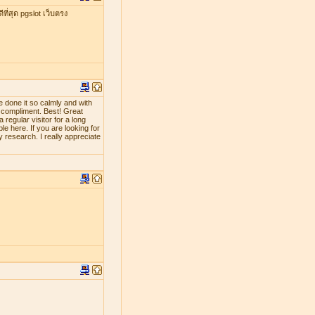
ที่สุด pgslot เว็บตรง
e done it so calmly and with
d compliment. Best! Great
 regular visitor for a long
le here. If you are looking for
y research. I really appreciate