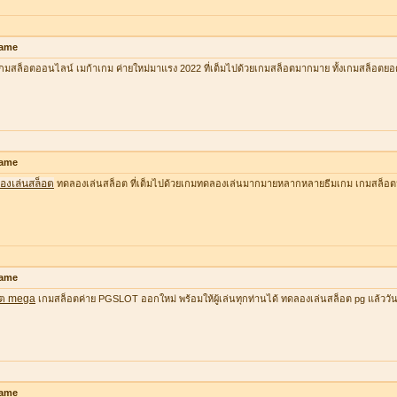
ame
กมสล็อตออนไลน์ เมก้าเกม ค่ายใหม่มาแรง 2022 ที่เต็มไปด้วยเกมสล็อตมากมาย ทั้งเกมสล็อตยอ
ame
องเล่นสล็อต
ทดลองเล่นสล็อต ที่เต็มไปด้วยเกมทดลองเล่นมากมายหลากหลายธีมเกม เกมสล็อต
ame
อต mega
เกมสล็อตค่าย PGSLOT ออกใหม่ พร้อมให้ผู้เล่นทุกท่านได้ ทดลองเล่นสล็อต pg แล้ววันนี้ ที
ame