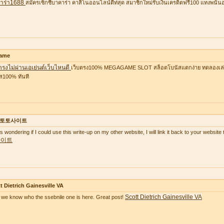
าร่า1688
สมัครเซ็กซี่บาคาร่า คาสิโนออนไลน์ดีท่สุด สมาชิกใหม่รับเงินเครดิตฟรี100 แทงพนัน
ame
ตรงไม่ผ่านเอเย่นต์เว็บไหนดี
เว็บตรง100% MEGAGAME SLOT สล็อตโบนัสแตกง่าย ทดลองเล่นฟ
ส100% ทันที
토토사이트
as wondering if I could use this write-up on my other website, I will link it back to your websi
사이트
t Dietrich Gainesville VA
Scott Dietrich Gainesville VA
we know who the ssebnile one is here. Great post!