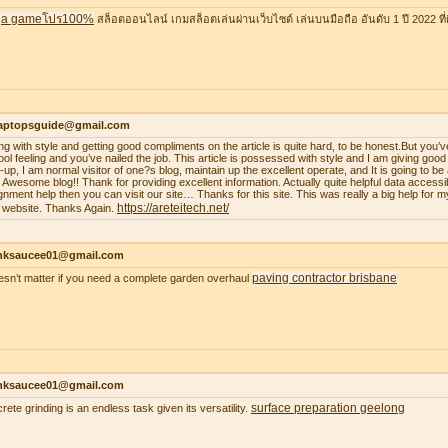
a gameโปร100%
สล็อตออนไลน์ เกมสล็อตเล่นผ่านเว็บไซต์ เล่นบนมือถือ อันดับ 1 ปี 2022 ที่ดี
laptopsguide@gmail.com
ing with style and getting good compliments on the article is quite hard, to be honest.But you’v
ool feeling and you’ve nailed the job. This article is possessed with style and I am giving goo
-up, I am normal visitor of one?s blog, maintain up the excellent operate, and It is going to be a
. Awesome blog!! Thank for providing excellent information. Actually quite helpful data accessib
gnment help then you can visit our site… Thanks for this site. This was really a big help for m
https://areteitech.net/
 website. Thanks Again.
nksaucee01@gmail.com
paving contractor brisbane
oesn’t matter if you need a complete garden overhaul
nksaucee01@gmail.com
surface preparation geelong
rete grinding is an endless task given its versatility.