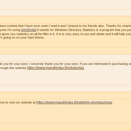
best content that i have ever seen.I read it and I shared to my friends also. Thanks for sharing
windirstat
yone I'm using
it stands for Windows Directory Statistics is a program that you just
t gives you statistics on all the files in it. It is is very easy to use and obtain and it will help y
's going on on your hard drives.
k you for your post. I sincerely thank you for your post. If you are interested in purchasing 
https://www.majuklinika.lt/ortodontas
hrough this website
https://www.majuklinika.lt/estetinis-plombavimas
free to visit our website at