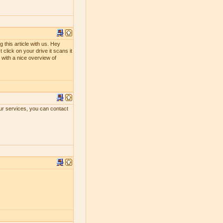
 this article with us. Hey
 click on your drive it scans it
ou with a nice overview of
our services, you can contact