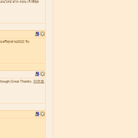
ออนไลน์ ฝาก-ถอน เร็วที่สุด
รีทุกค่าย2022 รับ
안전토
te though.Great Thanks.