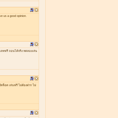
ve us a good opinion.
เลทฟรี ถอนได้จริง ทดลองเล่น
ีสล็อต เล่นฟรี ไม่ต้องฝาก ไม่