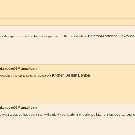
Bathroom remodel Lakewoo
our designers provide a fresh perspective of the possibilities.
nksaucee01@gmail.com
Kitchen Design Denton
you planning on a specific concept?
nksaucee01@gmail.com
kitchenremodelaurora.
ou want a classy bathroom that will satisfy your bathing experience