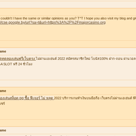
couldn't I have the same or similar opinions as you? T^T I hope you also visit my blog and gi
p://cse.google.by/url?sa=t&url=https%3A%2F%2Fmajorcasino.org
ame
อตทดลองเล่นฟรีเว็บตรง
ไม่ผ่านเอเย่นต์ 2022 สมัครสมาชิกใหม่ โบนัส100% ฝาก-ถอน ผ่านวอล
 SLOT ฟรี 24 ชั่วโมง
ame
งเล่นสล็อต pg ซื้อ ฟีเจอร์ ไม่ หลุด
2022 บริการเกมทำเงินบนมือถือ เว็บตรงไม่ผ่านเอเย่นต์ พีจ
แชร์
ame