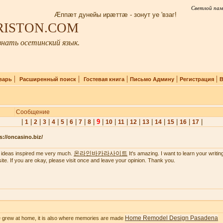
Светлой пам
Æппæт дунейы ирæттæ - зонут уе 'взаг!
IRISTON.COM
нать осетинский язык.
|
|
|
|
|
варь
Расширенный поиск
Гостевая книга
Письмо Админу
Регистрация
В
Сообщение
|
|
|
|
|
|
|
|
|
9
|
|
|
|
|
|
|
|
|
1
2
3
4
5
6
7
8
10
11
12
13
14
15
16
17
s://oncasino.biz/
온라인바카라사이트
 ideas inspired me very much.
It's amazing. I want to learn your writing 
ite. If you are okay, please visit once and leave your opinion. Thank you.
Home Remodel Design Pasadena
 grew at home, it is also where memories are made