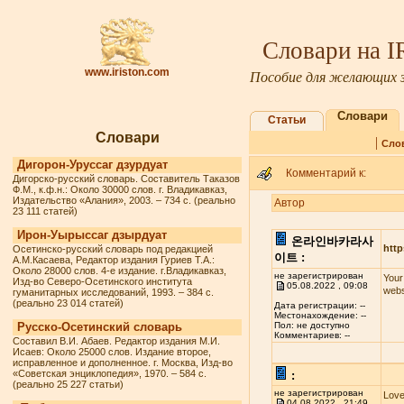
Словари на 
www.iriston.com
Пособие для желающих з
Словари
Статьи
Словари
|
Сло
Дигорон-Уруссаг дзурдуат
Комментарий к:
Дигорско-русский словарь. Составитель Таказов
Ф.М., к.ф.н.: Около 30000 слов. г. Владикавказ,
Издательство «Алания», 2003. – 734 с. (реально
Автор
23 111 статей)
Ирон-Уырыссаг дзырдуат
온라인바카라사
http
Осетинско-русский словарь под редакцией
이트 :
А.М.Касаева, Редактор издания Гуриев Т.А.:
Около 28000 слов. 4-е издание. г.Владикавказ,
не зарегистрирован
Your
Изд-во Северо-Осетинского института
05.08.2022 , 09:08
webs
гуманитарных исследований, 1993. – 384 с.
(реально 23 014 статей)
Дата регистрации: --
Местонахождение: --
Русско-Осетинский словарь
Пол: не доступно
Комментариев: --
Составил В.И. Абаев. Редактор издания М.И.
Исаев: Около 25000 слов. Издание второе,
исправленное и дополненное. г. Москва, Изд-во
«Советская энциклопедия», 1970. – 584 с.
:
(реально 25 227 статьи)
не зарегистрирован
Love
04.08.2022 , 21:49