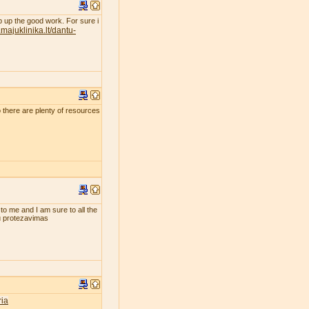
eep up the good work. For sure i
majuklinika.lt/dantu-
so there are plenty of resources
 to me and I am sure to all the
tu protezavimas
ia