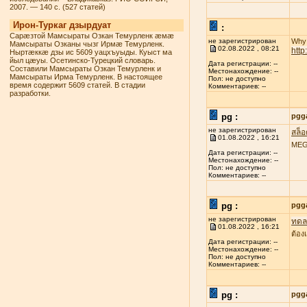
2007. — 140 с. (527 статей)
Ирон-Туркаг дзырдуат
:
Сарæзтой Мамсыраты Озкан Темурленк æмæ
не зарегистрирован
Why 
Мамсыраты Озканы чызг Ирмæ Темурленк.
02.08.2022 , 08:21
htt
Ныртæккæ дзы ис 5609 уацхъуыды. Куыст ма
йыл цæуы. Осетинско-Турецкий словарь.
Дата регистрации: --
Составили Мамсыраты Озкан Темурленк и
Местонахождение: --
Мамсыраты Ирма Темурленк. В настоящее
Пол: не доступно
время содержит 5609 статей. В стадии
Комментариев: --
разработки.
pg :
pgg
не зарегистрирован
สล็
01.08.2022 , 16:21
MEGA
Дата регистрации: --
Местонахождение: --
Пол: не доступно
Комментариев: --
pg :
pgg
не зарегистрирован
ทดลอ
01.08.2022 , 16:21
ต้อง
Дата регистрации: --
Местонахождение: --
Пол: не доступно
Комментариев: --
pg :
pgg