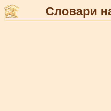
Словари н