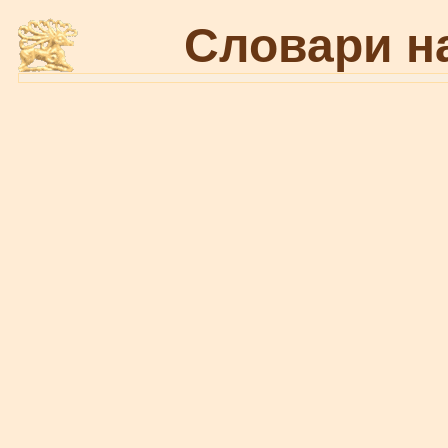
Словари н