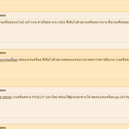
ame
กมสล็อตออนไลน์ เมก้าเกม ค่ายใหม่มาแรง 2022 ที่เต็มไปด้วยเกมสล็อตมากมาย ทั้งเกมสล็อตยอ
ame
องเล่นสล็อต
ทดลองเล่นสล็อต ที่เต็มไปด้วยเกมทดลองเล่นมากมายหลากหลายธีมเกม เกมสล็อต
ame
อต mega
เกมสล็อตค่าย PGSLOT ออกใหม่ พร้อมให้ผู้เล่นทุกท่านได้ ทดลองเล่นสล็อต pg แล้ววันนี้ ที
ame