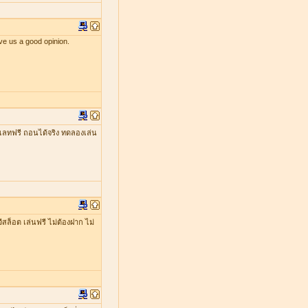
ve us a good opinion.
เลทฟรี ถอนได้จริง ทดลองเล่น
ีสล็อต เล่นฟรี ไม่ต้องฝาก ไม่