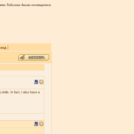
яти Таболова Акима посвящается.
|
ход
skills. In fact, I also have a