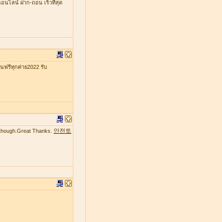
ออนไลน์ ฝาก-ถอน เร็วที่สุด
รีทุกค่าย2022 รับ
안전토
te though.Great Thanks.