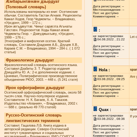
Æмбарынгæнæн дзырдуат
(Толковый словарь)
Дата регистрации: --
Местонахождение: --
Использованы материалы из книг: Осетинские
Пол: не доступно
обычаи. Составитель Гастан Агнаев. Рецензенты
Комментариев: --
Камал Ходов, Геор Чеджемты. – Владикавказ,
«Урсдон», 1999 – 172 с.;
Ирон æгъдæуттæ. Чиныг сарæзта Агънаты
:
Гæстæн. Рецензенттæ Ходы Камал æмæ
Чеджемты Геор. – Дзæуджыхъæу, «Урсдон»,
не зарегистрирован
Let 
1999 – 176 с.;
04.08.2022 , 21:22
Этнография и мифология осетин. Краткий
словарь. Составили Дзадзиев А.Б., Дзуцев Х.В.,
Дата регистрации: --
Караев С.М. – Владикавказ, 1994 – 284 с. ( 1 072
Местонахождение: --
статьи)
Пол: не доступно
Комментариев: --
Фразеологион дзырдуат
Фразеологический словарь осетинского языка.
Составил Дзабиты З. Т. Редактор издания
Hola :
spa
Дзиццойты Ю. А.: 2-е дополненное издание. г.
Цхинвал, Полиграфическое производственное
не зарегистрирован
Are 
03.08.2022 , 09:25
объединение РЮО, 2003. – 448 с. (5 241 статя)
Дата регистрации: --
Ирон орфографион дзырдуат
Местонахождение: --
Осетинский орфографический словарь, около 58
Пол: не доступно
тысяч слов. Научно-популярное издание.
Комментариев: --
Составители: Н. К. Багаев, Х. А. Таказов.
Издательство «Алания», – Владикавказ, 2002 г.
— 688 с. (реально 49 770 статей)
Quax :
spa
Русско-Осетинский словарь
не зарегистрирован
If y
03.08.2022 , 08:36
лингвистических терминов
Составил: Гацалова Л.Б. Книга издана в
Дата регистрации: --
авторской редакции. Северо-Осетинский
Местонахождение: --
Пол: не доступно
институт гуманитарных и социальных
Комментариев: --
исследований – Владикавказ: РИО СОИГСИ,