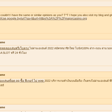
couldn't I have the same or similar opinions as you? T^T I hope you also visit my blog and gi
p://cse.google.by/url?sa=t&url=https%3A%2F%2Fmajorcasino.org
ame
อตทดลองเล่นฟรีเว็บตรง
ไม่ผ่านเอเย่นต์ 2022 สมัครสมาชิกใหม่ โบนัส100% ฝาก-ถอน ผ่านวอล
 SLOT ฟรี 24 ชั่วโมง
ame
งเล่นสล็อต pg ซื้อ ฟีเจอร์ ไม่ หลุด
2022 บริการเกมทำเงินบนมือถือ เว็บตรงไม่ผ่านเอเย่นต์ พีจ
แชร์
ame