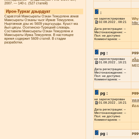
2007. — 140 с. (527 статей)
Ирон-Туркаг дзырдуат
:
Сарæзтой Мамсыраты Озкан Темурленк æмæ
не зарегистрирован
Why 
Мамсыраты Озканы чызг Ирмæ Темурленк.
02.08.2022 , 08:21
htt
Ныртæккæ дзы ис 5609 уацхъуыды. Куыст ма
йыл цæуы. Осетинско-Турецкий словарь.
Дата регистрации: --
Составили Мамсыраты Озкан Темурленк и
Местонахождение: --
Мамсыраты Ирма Темурленк. В настоящее
Пол: не доступно
время содержит 5609 статей. В стадии
Комментариев: --
разработки.
pg :
pgg
не зарегистрирован
สล็
01.08.2022 , 16:21
MEGA
Дата регистрации: --
Местонахождение: --
Пол: не доступно
Комментариев: --
pg :
pgg
не зарегистрирован
ทดลอ
01.08.2022 , 16:21
ต้อง
Дата регистрации: --
Местонахождение: --
Пол: не доступно
Комментариев: --
pg :
pgg