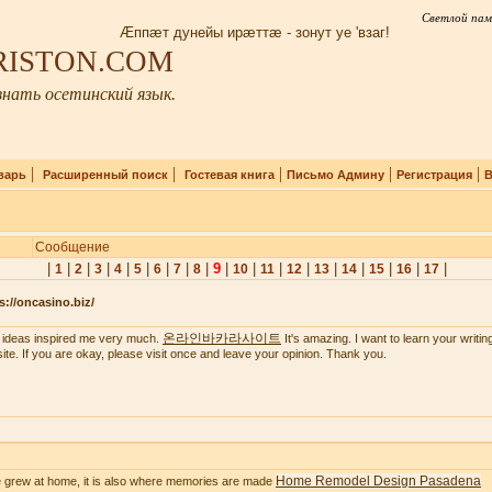
Светлой пам
Æппæт дунейы ирæттæ - зонут уе 'взаг!
IRISTON.COM
нать осетинский язык.
|
|
|
|
|
варь
Расширенный поиск
Гостевая книга
Письмо Админу
Регистрация
В
Сообщение
|
|
|
|
|
|
|
|
|
9
|
|
|
|
|
|
|
|
|
1
2
3
4
5
6
7
8
10
11
12
13
14
15
16
17
s://oncasino.biz/
온라인바카라사이트
 ideas inspired me very much.
It's amazing. I want to learn your writing 
ite. If you are okay, please visit once and leave your opinion. Thank you.
Home Remodel Design Pasadena
 grew at home, it is also where memories are made