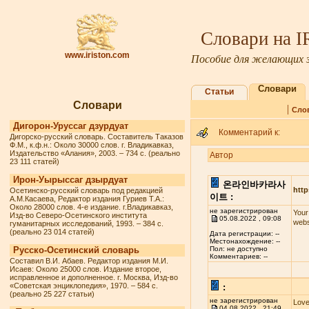
Словари на 
www.iriston.com
Пособие для желающих з
Словари
Статьи
Словари
|
Сло
Дигорон-Уруссаг дзурдуат
Комментарий к:
Дигорско-русский словарь. Составитель Таказов
Ф.М., к.ф.н.: Около 30000 слов. г. Владикавказ,
Издательство «Алания», 2003. – 734 с. (реально
Автор
23 111 статей)
Ирон-Уырыссаг дзырдуат
온라인바카라사
http
Осетинско-русский словарь под редакцией
이트 :
А.М.Касаева, Редактор издания Гуриев Т.А.:
Около 28000 слов. 4-е издание. г.Владикавказ,
не зарегистрирован
Your
Изд-во Северо-Осетинского института
05.08.2022 , 09:08
webs
гуманитарных исследований, 1993. – 384 с.
(реально 23 014 статей)
Дата регистрации: --
Местонахождение: --
Русско-Осетинский словарь
Пол: не доступно
Комментариев: --
Составил В.И. Абаев. Редактор издания М.И.
Исаев: Около 25000 слов. Издание второе,
исправленное и дополненное. г. Москва, Изд-во
«Советская энциклопедия», 1970. – 584 с.
:
(реально 25 227 статьи)
не зарегистрирован
Love
04.08.2022 , 21:49