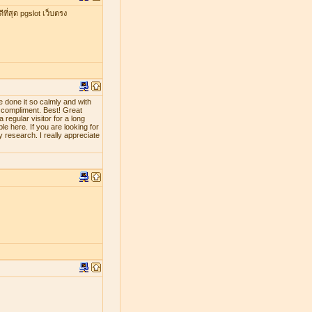
ที่สุด pgslot เว็บตรง
e done it so calmly and with
d compliment. Best! Great
 regular visitor for a long
le here. If you are looking for
y research. I really appreciate