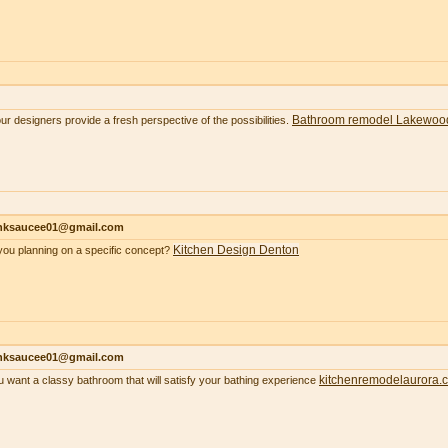
Bathroom remodel Lakewoo
our designers provide a fresh perspective of the possibilities.
nksaucee01@gmail.com
Kitchen Design Denton
you planning on a specific concept?
nksaucee01@gmail.com
kitchenremodelaurora.
ou want a classy bathroom that will satisfy your bathing experience