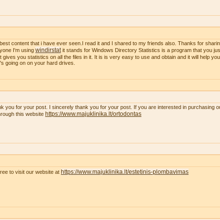
best content that i have ever seen.I read it and I shared to my friends also. Thanks for sharing
windirstat
yone I'm using
it stands for Windows Directory Statistics is a program that you just
t gives you statistics on all the files in it. It is is very easy to use and obtain and it will help y
's going on on your hard drives.
k you for your post. I sincerely thank you for your post. If you are interested in purchasing 
https://www.majuklinika.lt/ortodontas
hrough this website
https://www.majuklinika.lt/estetinis-plombavimas
free to visit our website at