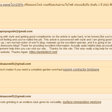
a gameโปร100%
สล็อตออนไลน์ เกมสล็อตเล่นผ่านเว็บไซต์ เล่นบนมือถือ อันดับ 1 ปี 2022 ที่ดี
laptopsguide@gmail.com
ing with style and getting good compliments on the article is quite hard, to be honest.But you’v
ool feeling and you’ve nailed the job. This article is possessed with style and I am giving goo
-up, I am normal visitor of one?s blog, maintain up the excellent operate, and It is going to be a
. Awesome blog!! Thank for providing excellent information. Actually quite helpful data accessib
gnment help then you can visit our site… Thanks for this site. This was really a big help for m
https://areteitech.net/
 website. Thanks Again.
nksaucee01@gmail.com
paving contractor brisbane
oesn’t matter if you need a complete garden overhaul
nksaucee01@gmail.com
surface preparation geelong
rete grinding is an endless task given its versatility.