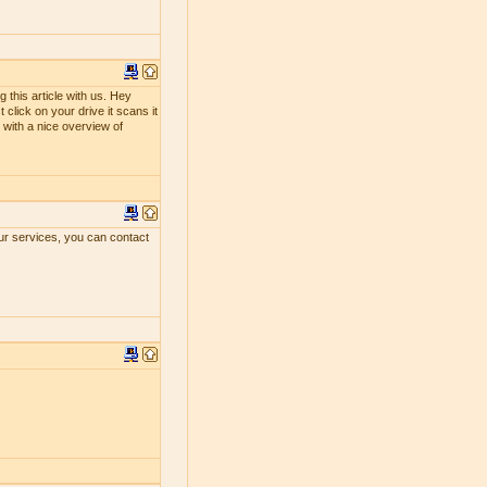
 this article with us. Hey
 click on your drive it scans it
ou with a nice overview of
our services, you can contact