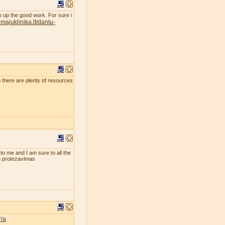
eep up the good work. For sure i
majuklinika.lt/dantu-
so there are plenty of resources
 to me and I am sure to all the
tu protezavimas
ia