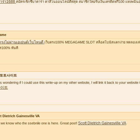
าร่า1688
สมัครเซ็กซี่บาคาร่า คาสิโนออนไลน์ดีท่สุด สมาชิกใหม่รับเงินเครดิตฟรี100 แทงพนัน
ame
ตรงไม่ผ่านเอเย่นต์เว็บไหนดี
เว็บตรง100% MEGAGAME SLOT สล็อตโบนัสแตกง่าย ทดลองเล่นฟ
ส100% ทันที
토토사이트
as wondering if I could use this write-up on my other website, I will link it back to your websi
사이트
t Dietrich Gainesville VA
Scott Dietrich Gainesville VA
we know who the ssebnile one is here. Great post!