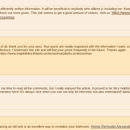
efficiently written information. It will be beneficial to anybody who utilizes it, including me. K
https://www.
 check out more posts. This site seems to get a good amount of visitors. Visit us:
tezavimas
t of all, thank you for your post. Your posts are neatly organized with the information I want, 
eference. I bookmark this site and will find your posts frequently in the future. Thanks again
=https://www.majuklinika.lt/dantu-protezavimas]dantu protezavimas
 me time to read all the comments, but I really enjoyed the article. It proved to be Very helpful
enters here! It’s always nice when you can not only be informed, but also entertained! dan
Home Remodel Alexandr
acing an old sink is an excellent way to revitalize your bathroom.