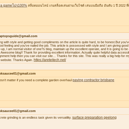
a gameโปร100%
สล็อตออนไลน์ เกมสล็อตเล่นผ่านเว็บไซต์ เล่นบนมือถือ อันดับ 1 ปี 2022 ที่ดี
laptopsguide@gmail.com
ing with style and getting good compliments on the article is quite hard, to be honest.But you’v
ool feeling and you’ve nailed the job. This article is possessed with style and I am giving goo
-up, I am normal visitor of one?s blog, maintain up the excellent operate, and It is going to be a
. Awesome blog!! Thank for providing excellent information. Actually quite helpful data accessib
gnment help then you can visit our site… Thanks for this site. This was really a big help for m
https://areteitech.net/
 website. Thanks Again.
nksaucee01@gmail.com
paving contractor brisbane
oesn’t matter if you need a complete garden overhaul
nksaucee01@gmail.com
surface preparation geelong
rete grinding is an endless task given its versatility.