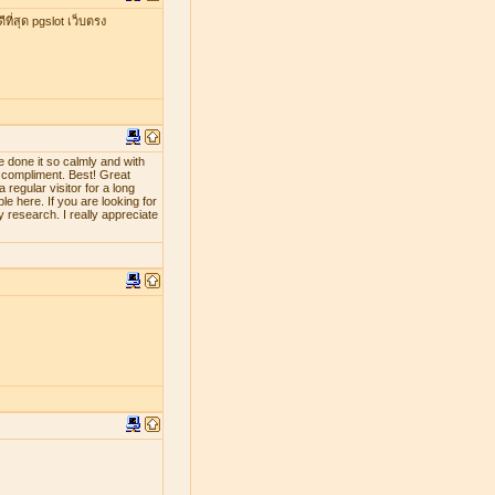
ที่สุด pgslot เว็บตรง
e done it so calmly and with
d compliment. Best! Great
 regular visitor for a long
le here. If you are looking for
y research. I really appreciate