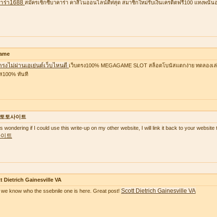
าร่า1688
สมัครเซ็กซี่บาคาร่า คาสิโนออนไลน์ดีท่สุด สมาชิกใหม่รับเงินเครดิตฟรี100 แทงพนัน
ame
ตรงไม่ผ่านเอเย่นต์เว็บไหนดี
เว็บตรง100% MEGAGAME SLOT สล็อตโบนัสแตกง่าย ทดลองเล่นฟ
ส100% ทันที
토토사이트
as wondering if I could use this write-up on my other website, I will link it back to your websi
사이트
t Dietrich Gainesville VA
Scott Dietrich Gainesville VA
we know who the ssebnile one is here. Great post!