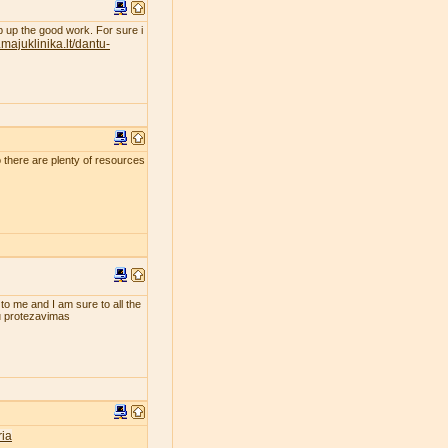
eep up the good work. For sure i
majuklinika.lt/dantu-
so there are plenty of resources
 to me and I am sure to all the
tu protezavimas
ia