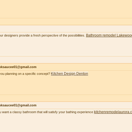
Bathroom remodel Lakewoo
our designers provide a fresh perspective of the possibilities.
nksaucee01@gmail.com
Kitchen Design Denton
you planning on a specific concept?
nksaucee01@gmail.com
kitchenremodelaurora.
ou want a classy bathroom that will satisfy your bathing experience