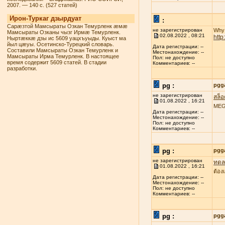
2007. — 140 с. (527 статей)
Ирон-Туркаг дзырдуат
:
Сарæзтой Мамсыраты Озкан Темурленк æмæ
не зарегистрирован
Why 
Мамсыраты Озканы чызг Ирмæ Темурленк.
02.08.2022 , 08:21
htt
Ныртæккæ дзы ис 5609 уацхъуыды. Куыст ма
йыл цæуы. Осетинско-Турецкий словарь.
Дата регистрации: --
Составили Мамсыраты Озкан Темурленк и
Местонахождение: --
Мамсыраты Ирма Темурленк. В настоящее
Пол: не доступно
время содержит 5609 статей. В стадии
Комментариев: --
разработки.
pg :
pgg
не зарегистрирован
สล็
01.08.2022 , 16:21
MEGA
Дата регистрации: --
Местонахождение: --
Пол: не доступно
Комментариев: --
pg :
pgg
не зарегистрирован
ทดลอ
01.08.2022 , 16:21
ต้อง
Дата регистрации: --
Местонахождение: --
Пол: не доступно
Комментариев: --
pg :
pgg