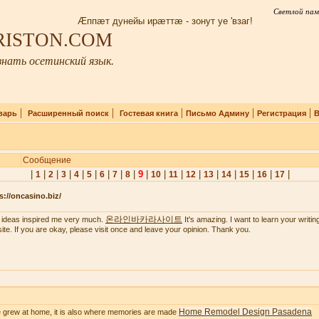
Светлой пам
Æппæт дунейы ирæттæ - зонут уе 'взаг!
IRISTON.COM
нать осетинский язык.
|
|
|
|
|
варь
Расширенный поиск
Гостевая книга
Письмо Админу
Регистрация
В
Сообщение
|
|
|
|
|
|
|
|
|
9
|
|
|
|
|
|
|
|
|
1
2
3
4
5
6
7
8
10
11
12
13
14
15
16
17
s://oncasino.biz/
온라인바카라사이트
 ideas inspired me very much.
It's amazing. I want to learn your writing 
ite. If you are okay, please visit once and leave your opinion. Thank you.
Home Remodel Design Pasadena
 grew at home, it is also where memories are made