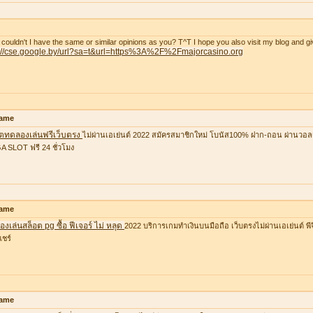
couldn't I have the same or similar opinions as you? T^T I hope you also visit my blog and gi
p://cse.google.by/url?sa=t&url=https%3A%2F%2Fmajorcasino.org
ame
อตทดลองเล่นฟรีเว็บตรง
ไม่ผ่านเอเย่นต์ 2022 สมัครสมาชิกใหม่ โบนัส100% ฝาก-ถอน ผ่านวอล
 SLOT ฟรี 24 ชั่วโมง
ame
งเล่นสล็อต pg ซื้อ ฟีเจอร์ ไม่ หลุด
2022 บริการเกมทำเงินบนมือถือ เว็บตรงไม่ผ่านเอเย่นต์ พีจ
แชร์
ame