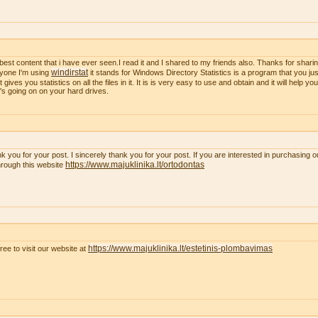
best content that i have ever seen.I read it and I shared to my friends also. Thanks for sharing
windirstat
yone I'm using
it stands for Windows Directory Statistics is a program that you just
t gives you statistics on all the files in it. It is is very easy to use and obtain and it will help y
's going on on your hard drives.
k you for your post. I sincerely thank you for your post. If you are interested in purchasing 
https://www.majuklinika.lt/ortodontas
hrough this website
https://www.majuklinika.lt/estetinis-plombavimas
free to visit our website at