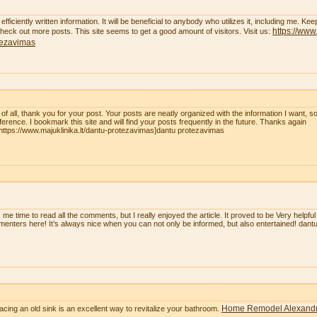
efficiently written information. It will be beneficial to anybody who utilizes it, including me. K
https://www.
 check out more posts. This site seems to get a good amount of visitors. Visit us:
tezavimas
t of all, thank you for your post. Your posts are neatly organized with the information I want, 
eference. I bookmark this site and will find your posts frequently in the future. Thanks again
=https://www.majuklinika.lt/dantu-protezavimas]dantu protezavimas
 me time to read all the comments, but I really enjoyed the article. It proved to be Very helpful
enters here! It’s always nice when you can not only be informed, but also entertained! dan
Home Remodel Alexandr
acing an old sink is an excellent way to revitalize your bathroom.