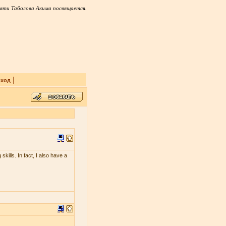
яти Таболова Акима посвящается.
|
ход
skills. In fact, I also have a