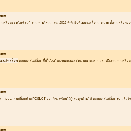
ame
กมสล็อตออนไลน์ เมก้าเกม ค่ายใหม่มาแรง 2022 ที่เต็มไปด้วยเกมสล็อตมากมาย ทั้งเกมสล็อตยอ
ame
องเล่นสล็อต
ทดลองเล่นสล็อต ที่เต็มไปด้วยเกมทดลองเล่นมากมายหลากหลายธีมเกม เกมสล็อต
ame
อต mega
เกมสล็อตค่าย PGSLOT ออกใหม่ พร้อมให้ผู้เล่นทุกท่านได้ ทดลองเล่นสล็อต pg แล้ววันนี้ ที
ame