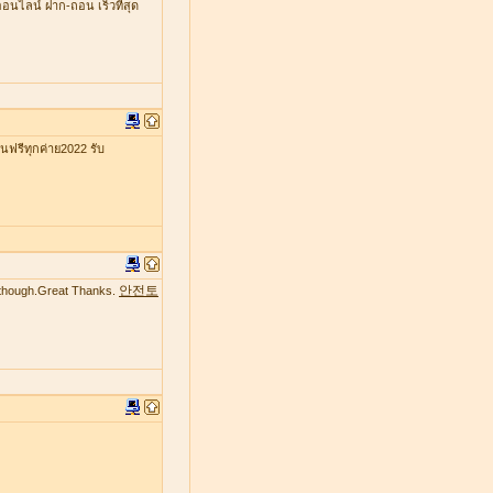
ออนไลน์ ฝาก-ถอน เร็วที่สุด
รีทุกค่าย2022 รับ
안전토
te though.Great Thanks.