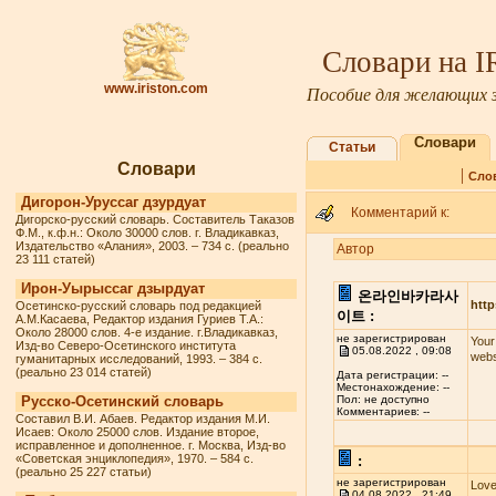
Словари на 
www.iriston.com
Пособие для желающих з
Словари
Статьи
Словари
|
Сло
Дигорон-Уруссаг дзурдуат
Комментарий к:
Дигорско-русский словарь. Составитель Таказов
Ф.М., к.ф.н.: Около 30000 слов. г. Владикавказ,
Издательство «Алания», 2003. – 734 с. (реально
Автор
23 111 статей)
Ирон-Уырыссаг дзырдуат
온라인바카라사
http
Осетинско-русский словарь под редакцией
이트 :
А.М.Касаева, Редактор издания Гуриев Т.А.:
Около 28000 слов. 4-е издание. г.Владикавказ,
не зарегистрирован
Your
Изд-во Северо-Осетинского института
05.08.2022 , 09:08
webs
гуманитарных исследований, 1993. – 384 с.
(реально 23 014 статей)
Дата регистрации: --
Местонахождение: --
Русско-Осетинский словарь
Пол: не доступно
Комментариев: --
Составил В.И. Абаев. Редактор издания М.И.
Исаев: Около 25000 слов. Издание второе,
исправленное и дополненное. г. Москва, Изд-во
«Советская энциклопедия», 1970. – 584 с.
:
(реально 25 227 статьи)
не зарегистрирован
Love
04.08.2022 , 21:49