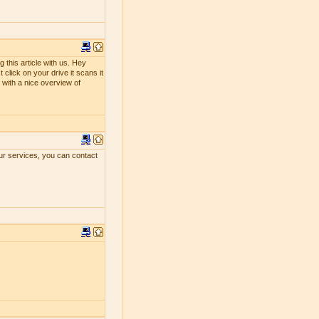
 this article with us. Hey
 click on your drive it scans it
ou with a nice overview of
our services, you can contact