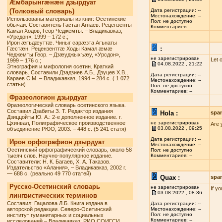
Æмбарынгæнæн дзырдуат
(Толковый словарь)
Дата регистрации: --
Местонахождение: --
Использованы материалы из книг: Осетинские
Пол: не доступно
обычаи. Составитель Гастан Агнаев. Рецензенты
Комментариев: --
Камал Ходов, Геор Чеджемты. – Владикавказ,
«Урсдон», 1999 – 172 с.;
Ирон æгъдæуттæ. Чиныг сарæзта Агънаты
:
Гæстæн. Рецензенттæ Ходы Камал æмæ
Чеджемты Геор. – Дзæуджыхъæу, «Урсдон»,
не зарегистрирован
Let 
1999 – 176 с.;
04.08.2022 , 21:22
Этнография и мифология осетин. Краткий
словарь. Составили Дзадзиев А.Б., Дзуцев Х.В.,
Дата регистрации: --
Караев С.М. – Владикавказ, 1994 – 284 с. ( 1 072
Местонахождение: --
статьи)
Пол: не доступно
Комментариев: --
Фразеологион дзырдуат
Фразеологический словарь осетинского языка.
Составил Дзабиты З. Т. Редактор издания
Hola :
spa
Дзиццойты Ю. А.: 2-е дополненное издание. г.
Цхинвал, Полиграфическое производственное
не зарегистрирован
Are 
03.08.2022 , 09:25
объединение РЮО, 2003. – 448 с. (5 241 статя)
Дата регистрации: --
Ирон орфографион дзырдуат
Местонахождение: --
Осетинский орфографический словарь, около 58
Пол: не доступно
тысяч слов. Научно-популярное издание.
Комментариев: --
Составители: Н. К. Багаев, Х. А. Таказов.
Издательство «Алания», – Владикавказ, 2002 г.
— 688 с. (реально 49 770 статей)
Quax :
spa
Русско-Осетинский словарь
не зарегистрирован
If y
03.08.2022 , 08:36
лингвистических терминов
Составил: Гацалова Л.Б. Книга издана в
Дата регистрации: --
авторской редакции. Северо-Осетинский
Местонахождение: --
Пол: не доступно
институт гуманитарных и социальных
Комментариев: --
исследований – Владикавказ: РИО СОИГСИ,