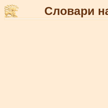
Словари н