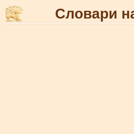
Словари н