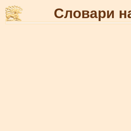
Словари н