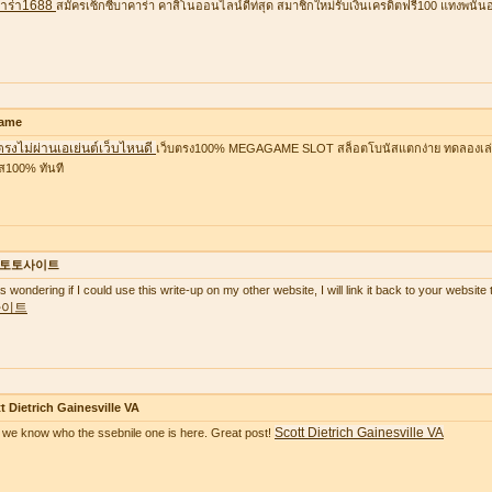
าร่า1688
สมัครเซ็กซี่บาคาร่า คาสิโนออนไลน์ดีท่สุด สมาชิกใหม่รับเงินเครดิตฟรี100 แทงพนัน
ame
ตรงไม่ผ่านเอเย่นต์เว็บไหนดี
เว็บตรง100% MEGAGAME SLOT สล็อตโบนัสแตกง่าย ทดลองเล่นฟ
ส100% ทันที
토토사이트
as wondering if I could use this write-up on my other website, I will link it back to your websi
사이트
t Dietrich Gainesville VA
Scott Dietrich Gainesville VA
we know who the ssebnile one is here. Great post!