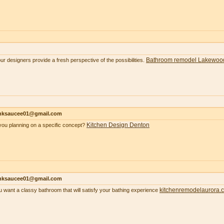
Bathroom remodel Lakewoo
our designers provide a fresh perspective of the possibilities.
nksaucee01@gmail.com
Kitchen Design Denton
you planning on a specific concept?
nksaucee01@gmail.com
kitchenremodelaurora.
ou want a classy bathroom that will satisfy your bathing experience