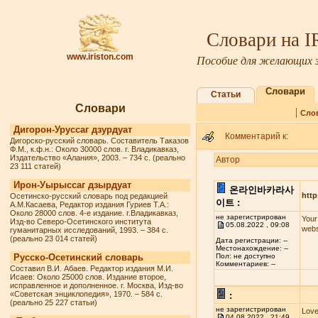
Словари на 
www.iriston.com
Пособие для желающих з
Словари
Статьи
Словари
|
Сло
Дигорон-Уруссаг дзурдуат
Комментарий к:
Дигорско-русский словарь. Составитель Таказов
Ф.М., к.ф.н.: Около 30000 слов. г. Владикавказ,
Издательство «Алания», 2003. – 734 с. (реально
Автор
23 111 статей)
Ирон-Уырыссаг дзырдуат
온라인바카라사
http
Осетинско-русский словарь под редакцией
이트 :
А.М.Касаева, Редактор издания Гуриев Т.А.:
Около 28000 слов. 4-е издание. г.Владикавказ,
не зарегистрирован
Your
Изд-во Северо-Осетинского института
05.08.2022 , 09:08
webs
гуманитарных исследований, 1993. – 384 с.
(реально 23 014 статей)
Дата регистрации: --
Местонахождение: --
Русско-Осетинский словарь
Пол: не доступно
Комментариев: --
Составил В.И. Абаев. Редактор издания М.И.
Исаев: Около 25000 слов. Издание второе,
исправленное и дополненное. г. Москва, Изд-во
«Советская энциклопедия», 1970. – 584 с.
:
(реально 25 227 статьи)
не зарегистрирован
Love
04.08.2022 , 21:49