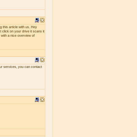
 this article with us. Hey
 click on your drive it scans it
ou with a nice overview of
our services, you can contact