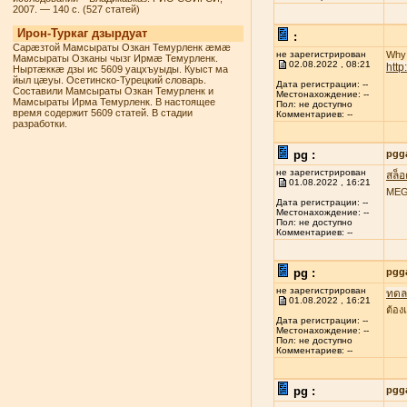
2007. — 140 с. (527 статей)
Ирон-Туркаг дзырдуат
:
Сарæзтой Мамсыраты Озкан Темурленк æмæ
не зарегистрирован
Why 
Мамсыраты Озканы чызг Ирмæ Темурленк.
02.08.2022 , 08:21
htt
Ныртæккæ дзы ис 5609 уацхъуыды. Куыст ма
йыл цæуы. Осетинско-Турецкий словарь.
Дата регистрации: --
Составили Мамсыраты Озкан Темурленк и
Местонахождение: --
Мамсыраты Ирма Темурленк. В настоящее
Пол: не доступно
время содержит 5609 статей. В стадии
Комментариев: --
разработки.
pg :
pgg
не зарегистрирован
สล็
01.08.2022 , 16:21
MEGA
Дата регистрации: --
Местонахождение: --
Пол: не доступно
Комментариев: --
pg :
pgg
не зарегистрирован
ทดลอ
01.08.2022 , 16:21
ต้อง
Дата регистрации: --
Местонахождение: --
Пол: не доступно
Комментариев: --
pg :
pgg