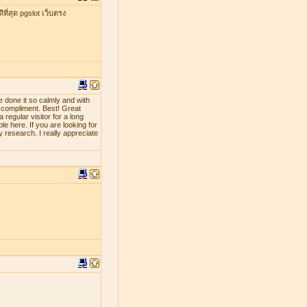
ที่สุด pgslot เว็บตรง
e done it so calmly and with
d compliment. Best! Great
 regular visitor for a long
le here. If you are looking for
y research. I really appreciate