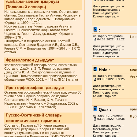
Æмбарынгæнæн дзырдуат
(Толковый словарь)
Дата регистрации: --
Местонахождение: --
Использованы материалы из книг: Осетинские
Пол: не доступно
обычаи. Составитель Гастан Агнаев. Рецензенты
Комментариев: --
Камал Ходов, Геор Чеджемты. – Владикавказ,
«Урсдон», 1999 – 172 с.;
Ирон æгъдæуттæ. Чиныг сарæзта Агънаты
:
Гæстæн. Рецензенттæ Ходы Камал æмæ
Чеджемты Геор. – Дзæуджыхъæу, «Урсдон»,
не зарегистрирован
Let 
1999 – 176 с.;
04.08.2022 , 21:22
Этнография и мифология осетин. Краткий
словарь. Составили Дзадзиев А.Б., Дзуцев Х.В.,
Дата регистрации: --
Караев С.М. – Владикавказ, 1994 – 284 с. ( 1 072
Местонахождение: --
статьи)
Пол: не доступно
Комментариев: --
Фразеологион дзырдуат
Фразеологический словарь осетинского языка.
Составил Дзабиты З. Т. Редактор издания
Hola :
spa
Дзиццойты Ю. А.: 2-е дополненное издание. г.
Цхинвал, Полиграфическое производственное
не зарегистрирован
Are 
03.08.2022 , 09:25
объединение РЮО, 2003. – 448 с. (5 241 статя)
Дата регистрации: --
Ирон орфографион дзырдуат
Местонахождение: --
Осетинский орфографический словарь, около 58
Пол: не доступно
тысяч слов. Научно-популярное издание.
Комментариев: --
Составители: Н. К. Багаев, Х. А. Таказов.
Издательство «Алания», – Владикавказ, 2002 г.
— 688 с. (реально 49 770 статей)
Quax :
spa
Русско-Осетинский словарь
не зарегистрирован
If y
03.08.2022 , 08:36
лингвистических терминов
Составил: Гацалова Л.Б. Книга издана в
Дата регистрации: --
авторской редакции. Северо-Осетинский
Местонахождение: --
Пол: не доступно
институт гуманитарных и социальных
Комментариев: --
исследований – Владикавказ: РИО СОИГСИ,