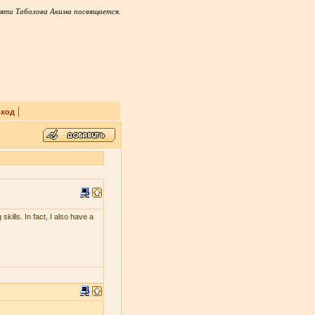
яти Таболова Акима посвящается.
|
ход
skills. In fact, I also have a