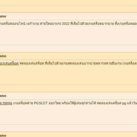
ame
กมสล็อตออนไลน์ เมก้าเกม ค่ายใหม่มาแรง 2022 ที่เต็มไปด้วยเกมสล็อตมากมาย ทั้งเกมสล็อตยอ
ame
องเล่นสล็อต
ทดลองเล่นสล็อต ที่เต็มไปด้วยเกมทดลองเล่นมากมายหลากหลายธีมเกม เกมสล็อต
ame
อต mega
เกมสล็อตค่าย PGSLOT ออกใหม่ พร้อมให้ผู้เล่นทุกท่านได้ ทดลองเล่นสล็อต pg แล้ววันนี้ ที
ame