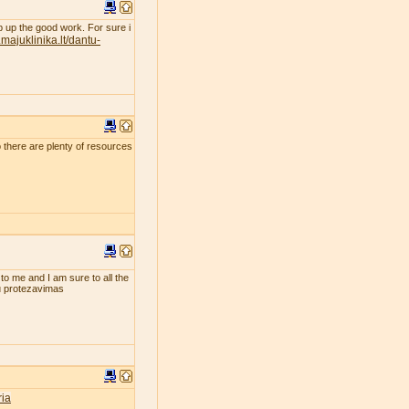
eep up the good work. For sure i
majuklinika.lt/dantu-
so there are plenty of resources
 to me and I am sure to all the
tu protezavimas
ia