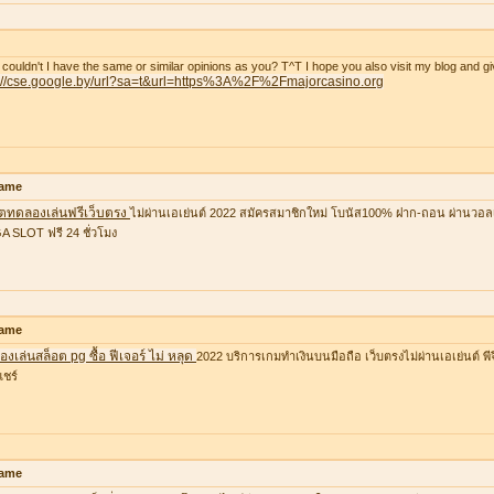
couldn't I have the same or similar opinions as you? T^T I hope you also visit my blog and gi
p://cse.google.by/url?sa=t&url=https%3A%2F%2Fmajorcasino.org
ame
อตทดลองเล่นฟรีเว็บตรง
ไม่ผ่านเอเย่นต์ 2022 สมัครสมาชิกใหม่ โบนัส100% ฝาก-ถอน ผ่านวอล
 SLOT ฟรี 24 ชั่วโมง
ame
งเล่นสล็อต pg ซื้อ ฟีเจอร์ ไม่ หลุด
2022 บริการเกมทำเงินบนมือถือ เว็บตรงไม่ผ่านเอเย่นต์ พีจ
แชร์
ame