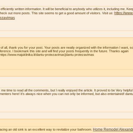
efficiently written information. It will be beneficial to anybody who utilizes it, including me. K
https://www.
 check out more posts. This site seems to get a good amount of visitors. Visit us:
tezavimas
t of all, thank you for your post. Your posts are neatly organized with the information I want, 
eference. I bookmark this site and will find your posts frequently in the future. Thanks again
=https://www.majuklinika.lt/dantu-protezavimas]dantu protezavimas
 me time to read all the comments, but I really enjoyed the article. It proved to be Very helpful
enters here! It’s always nice when you can not only be informed, but also entertained! dan
Home Remodel Alexandr
acing an old sink is an excellent way to revitalize your bathroom.