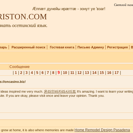
Светлой пам
Æппæт дунейы ирæттæ - зонут уе 'взаг!
IRISTON.COM
нать осетинский язык.
|
|
|
|
|
варь
Расширенный поиск
Гостевая книга
Письмо Админу
Регистрация
В
Сообщение
|
|
|
|
|
|
|
|
|
9
|
|
|
|
|
|
|
|
|
1
2
3
4
5
6
7
8
10
11
12
13
14
15
16
17
s://oncasino.biz/
온라인바카라사이트
 ideas inspired me very much.
It's amazing. I want to learn your writing 
ite. If you are okay, please visit once and leave your opinion. Thank you.
Home Remodel Design Pasadena
 grew at home, it is also where memories are made