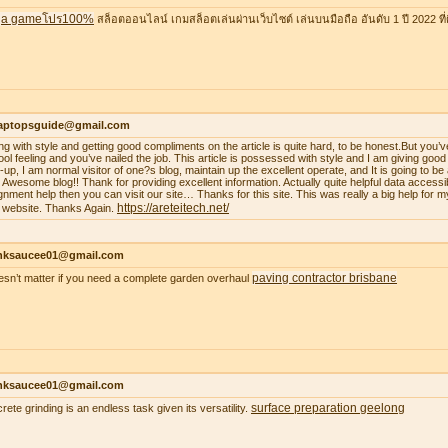
a gameโปร100%
สล็อตออนไลน์ เกมสล็อตเล่นผ่านเว็บไซต์ เล่นบนมือถือ อันดับ 1 ปี 2022 ที่ดี
laptopsguide@gmail.com
ing with style and getting good compliments on the article is quite hard, to be honest.But you’v
ool feeling and you’ve nailed the job. This article is possessed with style and I am giving goo
-up, I am normal visitor of one?s blog, maintain up the excellent operate, and It is going to be a
. Awesome blog!! Thank for providing excellent information. Actually quite helpful data accessib
gnment help then you can visit our site… Thanks for this site. This was really a big help for m
https://areteitech.net/
 website. Thanks Again.
nksaucee01@gmail.com
paving contractor brisbane
oesn’t matter if you need a complete garden overhaul
nksaucee01@gmail.com
surface preparation geelong
rete grinding is an endless task given its versatility.