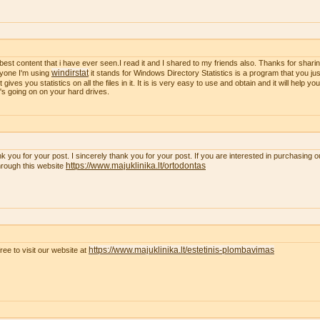
best content that i have ever seen.I read it and I shared to my friends also. Thanks for sharing
windirstat
yone I'm using
it stands for Windows Directory Statistics is a program that you just
t gives you statistics on all the files in it. It is is very easy to use and obtain and it will help y
's going on on your hard drives.
k you for your post. I sincerely thank you for your post. If you are interested in purchasing 
https://www.majuklinika.lt/ortodontas
hrough this website
https://www.majuklinika.lt/estetinis-plombavimas
free to visit our website at