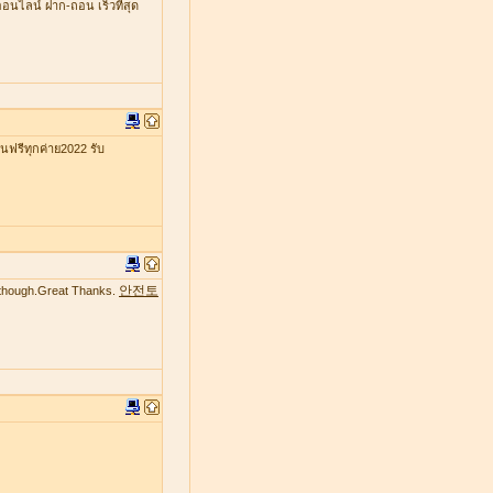
ออนไลน์ ฝาก-ถอน เร็วที่สุด
รีทุกค่าย2022 รับ
안전토
te though.Great Thanks.