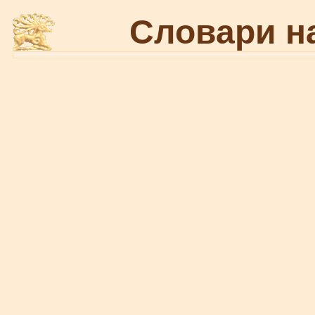
Словари н