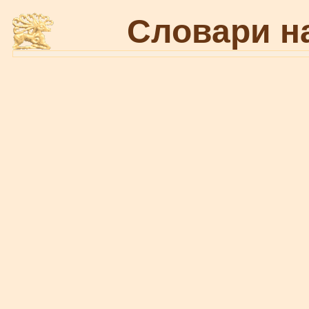
Словари н