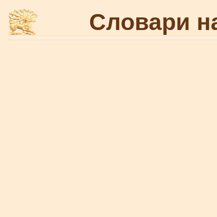
Словари н