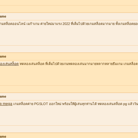
ame
กมสล็อตออนไลน์ เมก้าเกม ค่ายใหม่มาแรง 2022 ที่เต็มไปด้วยเกมสล็อตมากมาย ทั้งเกมสล็อตยอ
ame
องเล่นสล็อต
ทดลองเล่นสล็อต ที่เต็มไปด้วยเกมทดลองเล่นมากมายหลากหลายธีมเกม เกมสล็อต
ame
อต mega
เกมสล็อตค่าย PGSLOT ออกใหม่ พร้อมให้ผู้เล่นทุกท่านได้ ทดลองเล่นสล็อต pg แล้ววันนี้ ที
ame