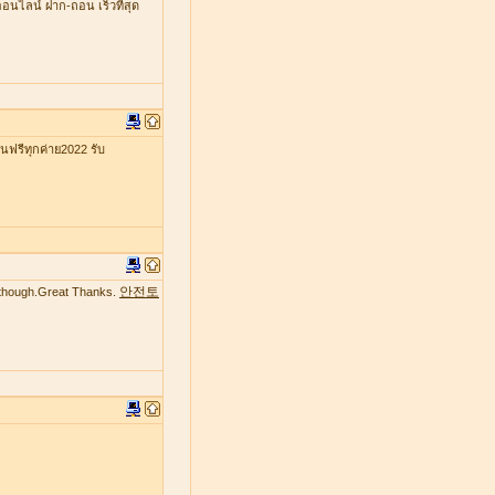
ออนไลน์ ฝาก-ถอน เร็วที่สุด
รีทุกค่าย2022 รับ
안전토
te though.Great Thanks.