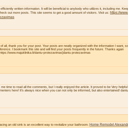
efficiently written information. It will be beneficial to anybody who utilizes it, including me. K
https://www.
 check out more posts. This site seems to get a good amount of visitors. Visit us:
tezavimas
t of all, thank you for your post. Your posts are neatly organized with the information I want, 
eference. I bookmark this site and will find your posts frequently in the future. Thanks again
=https://www.majuklinika.lt/dantu-protezavimas]dantu protezavimas
 me time to read all the comments, but I really enjoyed the article. It proved to be Very helpful
enters here! It’s always nice when you can not only be informed, but also entertained! dan
Home Remodel Alexandr
acing an old sink is an excellent way to revitalize your bathroom.