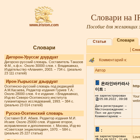
Словари на 
www.iriston.com
Пособие для желающих з
Словари
Статьи
Словари
|
Сло
Дигорон-Уруссаг дзурдуат
Комментарий к:
Дигорско-русский словарь. Составитель Таказов
Ф.М., к.ф.н.: Около 30000 слов. г. Владикавказ,
Издательство «Алания», 2003. – 734 с. (реально
Автор
23 111 статей)
Ирон-Уырыссаг дзырдуат
온라인바카라사
http
Осетинско-русский словарь под редакцией
이트 :
А.М.Касаева, Редактор издания Гуриев Т.А.:
Около 28000 слов. 4-е издание. г.Владикавказ,
не зарегистрирован
Your
Изд-во Северо-Осетинского института
05.08.2022 , 09:08
webs
гуманитарных исследований, 1993. – 384 с.
(реально 23 014 статей)
Дата регистрации: --
Местонахождение: --
Русско-Осетинский словарь
Пол: не доступно
Комментариев: --
Составил В.И. Абаев. Редактор издания М.И.
Исаев: Около 25000 слов. Издание второе,
исправленное и дополненное. г. Москва, Изд-во
«Советская энциклопедия», 1970. – 584 с.
:
(реально 25 227 статьи)
не зарегистрирован
Love
04.08.2022 , 21:49