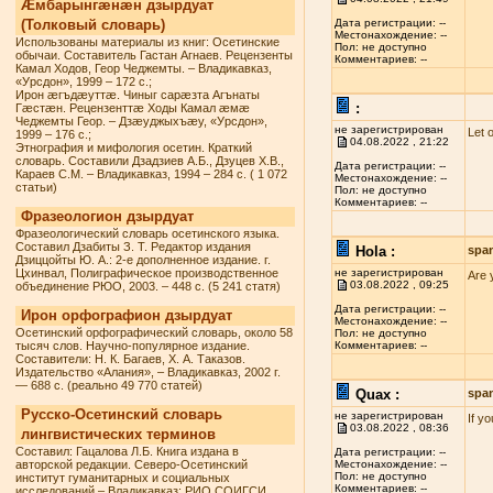
Æмбарынгæнæн дзырдуат
(Толковый словарь)
Дата регистрации: --
Местонахождение: --
Использованы материалы из книг: Осетинские
Пол: не доступно
обычаи. Составитель Гастан Агнаев. Рецензенты
Комментариев: --
Камал Ходов, Геор Чеджемты. – Владикавказ,
«Урсдон», 1999 – 172 с.;
Ирон æгъдæуттæ. Чиныг сарæзта Агънаты
:
Гæстæн. Рецензенттæ Ходы Камал æмæ
Чеджемты Геор. – Дзæуджыхъæу, «Урсдон»,
не зарегистрирован
Let 
1999 – 176 с.;
04.08.2022 , 21:22
Этнография и мифология осетин. Краткий
словарь. Составили Дзадзиев А.Б., Дзуцев Х.В.,
Дата регистрации: --
Караев С.М. – Владикавказ, 1994 – 284 с. ( 1 072
Местонахождение: --
статьи)
Пол: не доступно
Комментариев: --
Фразеологион дзырдуат
Фразеологический словарь осетинского языка.
Составил Дзабиты З. Т. Редактор издания
Hola :
spa
Дзиццойты Ю. А.: 2-е дополненное издание. г.
Цхинвал, Полиграфическое производственное
не зарегистрирован
Are 
03.08.2022 , 09:25
объединение РЮО, 2003. – 448 с. (5 241 статя)
Дата регистрации: --
Ирон орфографион дзырдуат
Местонахождение: --
Осетинский орфографический словарь, около 58
Пол: не доступно
тысяч слов. Научно-популярное издание.
Комментариев: --
Составители: Н. К. Багаев, Х. А. Таказов.
Издательство «Алания», – Владикавказ, 2002 г.
— 688 с. (реально 49 770 статей)
Quax :
spa
Русско-Осетинский словарь
не зарегистрирован
If y
03.08.2022 , 08:36
лингвистических терминов
Составил: Гацалова Л.Б. Книга издана в
Дата регистрации: --
авторской редакции. Северо-Осетинский
Местонахождение: --
Пол: не доступно
институт гуманитарных и социальных
Комментариев: --
исследований – Владикавказ: РИО СОИГСИ,