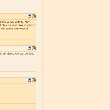
 this article with us. Hey
 click on your drive it scans it
ou with a nice overview of
our services, you can contact