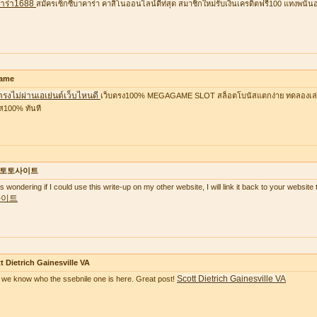
าร่า1688
สมัครเซ็กซี่บาคาร่า คาสิโนออนไลน์ดีท่สุด สมาชิกใหม่รับเงินเครดิตฟรี100 แทงพนัน
ame
ตรงไม่ผ่านเอเย่นต์เว็บไหนดี
เว็บตรง100% MEGAGAME SLOT สล็อตโบนัสแตกง่าย ทดลองเล่นฟ
ส100% ทันที
토토사이트
as wondering if I could use this write-up on my other website, I will link it back to your websi
사이트
t Dietrich Gainesville VA
Scott Dietrich Gainesville VA
we know who the ssebnile one is here. Great post!