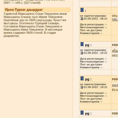
2007. — 140 с. (527 статей)
Ирон-Туркаг дзырдуат
:
Сарæзтой Мамсыраты Озкан Темурленк æмæ
не зарегистрирован
Why 
Мамсыраты Озканы чызг Ирмæ Темурленк.
02.08.2022 , 08:21
htt
Ныртæккæ дзы ис 5609 уацхъуыды. Куыст ма
йыл цæуы. Осетинско-Турецкий словарь.
Дата регистрации: --
Составили Мамсыраты Озкан Темурленк и
Местонахождение: --
Мамсыраты Ирма Темурленк. В настоящее
Пол: не доступно
время содержит 5609 статей. В стадии
Комментариев: --
разработки.
pg :
pgg
не зарегистрирован
สล็
01.08.2022 , 16:21
MEGA
Дата регистрации: --
Местонахождение: --
Пол: не доступно
Комментариев: --
pg :
pgg
не зарегистрирован
ทดลอ
01.08.2022 , 16:21
ต้อง
Дата регистрации: --
Местонахождение: --
Пол: не доступно
Комментариев: --
pg :
pgg