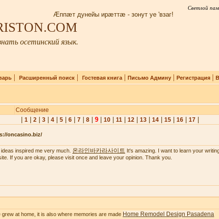
Светлой пам
Æппæт дунейы ирæттæ - зонут уе 'взаг!
IRISTON.COM
нать осетинский язык.
|
|
|
|
|
варь
Расширенный поиск
Гостевая книга
Письмо Админу
Регистрация
В
Сообщение
|
|
|
|
|
|
|
|
|
9
|
|
|
|
|
|
|
|
|
1
2
3
4
5
6
7
8
10
11
12
13
14
15
16
17
s://oncasino.biz/
온라인바카라사이트
 ideas inspired me very much.
It's amazing. I want to learn your writing 
ite. If you are okay, please visit once and leave your opinion. Thank you.
Home Remodel Design Pasadena
 grew at home, it is also where memories are made