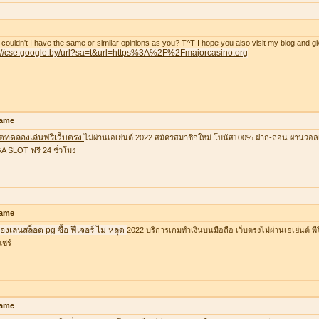
couldn't I have the same or similar opinions as you? T^T I hope you also visit my blog and gi
p://cse.google.by/url?sa=t&url=https%3A%2F%2Fmajorcasino.org
ame
อตทดลองเล่นฟรีเว็บตรง
ไม่ผ่านเอเย่นต์ 2022 สมัครสมาชิกใหม่ โบนัส100% ฝาก-ถอน ผ่านวอล
 SLOT ฟรี 24 ชั่วโมง
ame
งเล่นสล็อต pg ซื้อ ฟีเจอร์ ไม่ หลุด
2022 บริการเกมทำเงินบนมือถือ เว็บตรงไม่ผ่านเอเย่นต์ พีจ
แชร์
ame