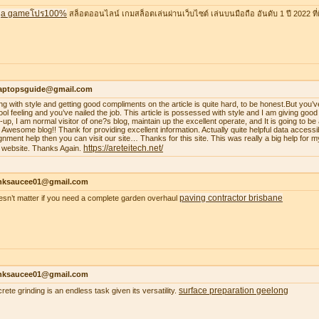
a gameโปร100%
สล็อตออนไลน์ เกมสล็อตเล่นผ่านเว็บไซต์ เล่นบนมือถือ อันดับ 1 ปี 2022 ที่ดี
laptopsguide@gmail.com
ing with style and getting good compliments on the article is quite hard, to be honest.But you’v
ool feeling and you’ve nailed the job. This article is possessed with style and I am giving goo
-up, I am normal visitor of one?s blog, maintain up the excellent operate, and It is going to be a
. Awesome blog!! Thank for providing excellent information. Actually quite helpful data accessib
gnment help then you can visit our site… Thanks for this site. This was really a big help for m
https://areteitech.net/
 website. Thanks Again.
nksaucee01@gmail.com
paving contractor brisbane
oesn’t matter if you need a complete garden overhaul
nksaucee01@gmail.com
surface preparation geelong
rete grinding is an endless task given its versatility.