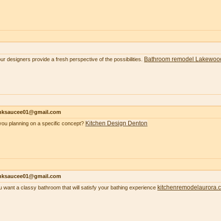
Bathroom remodel Lakewoo
our designers provide a fresh perspective of the possibilities.
nksaucee01@gmail.com
Kitchen Design Denton
you planning on a specific concept?
nksaucee01@gmail.com
kitchenremodelaurora.
ou want a classy bathroom that will satisfy your bathing experience