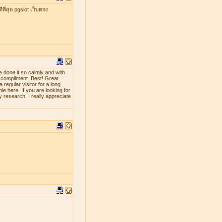
ที่สุด pgslot เว็บตรง
e done it so calmly and with
d compliment. Best! Great
 regular visitor for a long
le here. If you are looking for
y research. I really appreciate