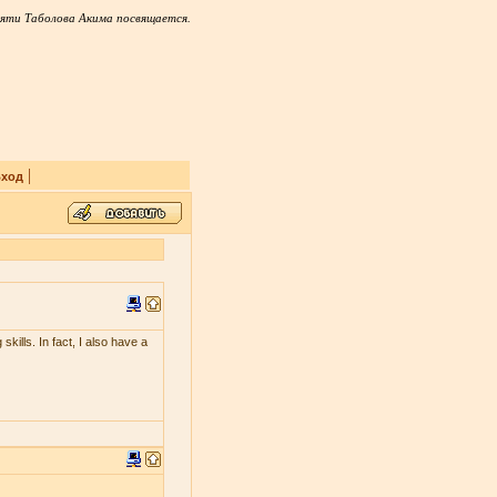
яти Таболова Акима посвящается.
|
ход
skills. In fact, I also have a