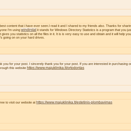
best content that i have ever seen.I read it and I shared to my friends also. Thanks for sharing
windirstat
yone I'm using
it stands for Windows Directory Statistics is a program that you just
t gives you statistics on all the files in it. It is is very easy to use and obtain and it will help y
's going on on your hard drives.
k you for your post. I sincerely thank you for your post. If you are interested in purchasing 
https://www.majuklinika.lt/ortodontas
hrough this website
https://www.majuklinika.lt/estetinis-plombavimas
free to visit our website at