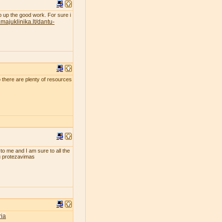
eep up the good work. For sure i
majuklinika.lt/dantu-
so there are plenty of resources
 to me and I am sure to all the
tu protezavimas
ia