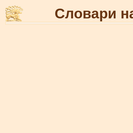
Словари н