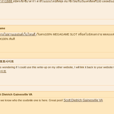
าร่า1688
สมัครเซ็กซี่บาคาร่า คาสิโนออนไลน์ดีท่สุด สมาชิกใหม่รับเงินเครดิตฟรี100 แทงพนัน
ame
ตรงไม่ผ่านเอเย่นต์เว็บไหนดี
เว็บตรง100% MEGAGAME SLOT สล็อตโบนัสแตกง่าย ทดลองเล่นฟ
ส100% ทันที
토토사이트
as wondering if I could use this write-up on my other website, I will link it back to your websi
사이트
t Dietrich Gainesville VA
Scott Dietrich Gainesville VA
we know who the ssebnile one is here. Great post!