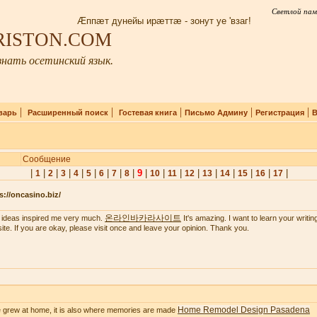
Светлой пам
Æппæт дунейы ирæттæ - зонут уе 'взаг!
IRISTON.COM
нать осетинский язык.
|
|
|
|
|
варь
Расширенный поиск
Гостевая книга
Письмо Админу
Регистрация
В
Сообщение
|
|
|
|
|
|
|
|
|
9
|
|
|
|
|
|
|
|
|
1
2
3
4
5
6
7
8
10
11
12
13
14
15
16
17
s://oncasino.biz/
온라인바카라사이트
 ideas inspired me very much.
It's amazing. I want to learn your writing 
ite. If you are okay, please visit once and leave your opinion. Thank you.
Home Remodel Design Pasadena
 grew at home, it is also where memories are made