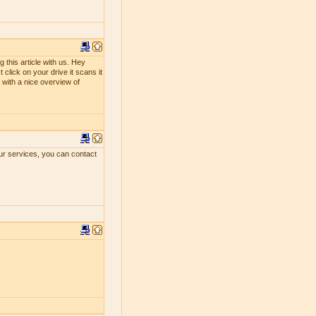
 this article with us. Hey
 click on your drive it scans it
ou with a nice overview of
our services, you can contact