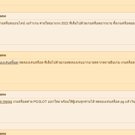
ame
กมสล็อตออนไลน์ เมก้าเกม ค่ายใหม่มาแรง 2022 ที่เต็มไปด้วยเกมสล็อตมากมาย ทั้งเกมสล็อตยอ
ame
องเล่นสล็อต
ทดลองเล่นสล็อต ที่เต็มไปด้วยเกมทดลองเล่นมากมายหลากหลายธีมเกม เกมสล็อต
ame
อต mega
เกมสล็อตค่าย PGSLOT ออกใหม่ พร้อมให้ผู้เล่นทุกท่านได้ ทดลองเล่นสล็อต pg แล้ววันนี้ ที
ame