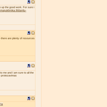
eep up the good work. For sure i
majuklinika.lt/dantu-
so there are plenty of resources
 to me and I am sure to all the
tu protezavimas
ia