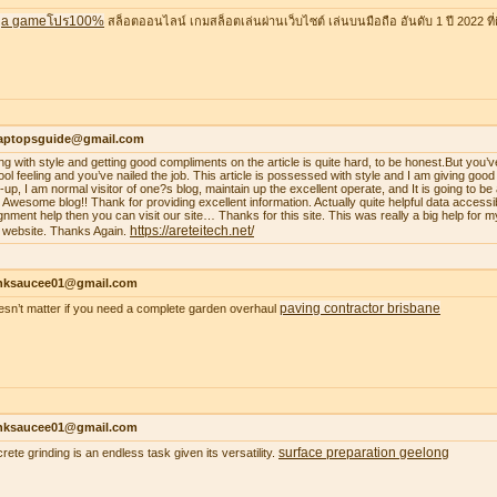
a gameโปร100%
สล็อตออนไลน์ เกมสล็อตเล่นผ่านเว็บไซต์ เล่นบนมือถือ อันดับ 1 ปี 2022 ที่ดี
laptopsguide@gmail.com
ing with style and getting good compliments on the article is quite hard, to be honest.But you’v
ool feeling and you’ve nailed the job. This article is possessed with style and I am giving goo
-up, I am normal visitor of one?s blog, maintain up the excellent operate, and It is going to be a
. Awesome blog!! Thank for providing excellent information. Actually quite helpful data accessib
gnment help then you can visit our site… Thanks for this site. This was really a big help for m
https://areteitech.net/
 website. Thanks Again.
nksaucee01@gmail.com
paving contractor brisbane
oesn’t matter if you need a complete garden overhaul
nksaucee01@gmail.com
surface preparation geelong
rete grinding is an endless task given its versatility.