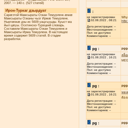
2007. — 140 с. (527 статей)
Ирон-Туркаг дзырдуат
:
Сарæзтой Мамсыраты Озкан Темурленк æмæ
не зарегистрирован
Why 
Мамсыраты Озканы чызг Ирмæ Темурленк.
02.08.2022 , 08:21
htt
Ныртæккæ дзы ис 5609 уацхъуыды. Куыст ма
йыл цæуы. Осетинско-Турецкий словарь.
Дата регистрации: --
Составили Мамсыраты Озкан Темурленк и
Местонахождение: --
Мамсыраты Ирма Темурленк. В настоящее
Пол: не доступно
время содержит 5609 статей. В стадии
Комментариев: --
разработки.
pg :
pgg
не зарегистрирован
สล็
01.08.2022 , 16:21
MEGA
Дата регистрации: --
Местонахождение: --
Пол: не доступно
Комментариев: --
pg :
pgg
не зарегистрирован
ทดลอ
01.08.2022 , 16:21
ต้อง
Дата регистрации: --
Местонахождение: --
Пол: не доступно
Комментариев: --
pg :
pgg