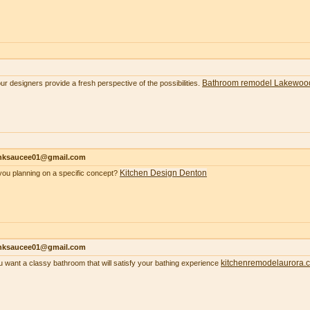
Bathroom remodel Lakewoo
our designers provide a fresh perspective of the possibilities.
nksaucee01@gmail.com
Kitchen Design Denton
you planning on a specific concept?
nksaucee01@gmail.com
kitchenremodelaurora.
ou want a classy bathroom that will satisfy your bathing experience