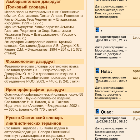
Æмбарынгæнæн дзырдуат
(Толковый словарь)
Дата регистрации: --
Местонахождение: --
Использованы материалы из книг: Осетинские
Пол: не доступно
обычаи. Составитель Гастан Агнаев. Рецензенты
Комментариев: --
Камал Ходов, Геор Чеджемты. – Владикавказ,
«Урсдон», 1999 – 172 с.;
Ирон æгъдæуттæ. Чиныг сарæзта Агънаты
:
Гæстæн. Рецензенттæ Ходы Камал æмæ
Чеджемты Геор. – Дзæуджыхъæу, «Урсдон»,
не зарегистрирован
Let 
1999 – 176 с.;
04.08.2022 , 21:22
Этнография и мифология осетин. Краткий
словарь. Составили Дзадзиев А.Б., Дзуцев Х.В.,
Дата регистрации: --
Караев С.М. – Владикавказ, 1994 – 284 с. ( 1 072
Местонахождение: --
статьи)
Пол: не доступно
Комментариев: --
Фразеологион дзырдуат
Фразеологический словарь осетинского языка.
Составил Дзабиты З. Т. Редактор издания
Hola :
spa
Дзиццойты Ю. А.: 2-е дополненное издание. г.
Цхинвал, Полиграфическое производственное
не зарегистрирован
Are 
03.08.2022 , 09:25
объединение РЮО, 2003. – 448 с. (5 241 статя)
Дата регистрации: --
Ирон орфографион дзырдуат
Местонахождение: --
Осетинский орфографический словарь, около 58
Пол: не доступно
тысяч слов. Научно-популярное издание.
Комментариев: --
Составители: Н. К. Багаев, Х. А. Таказов.
Издательство «Алания», – Владикавказ, 2002 г.
— 688 с. (реально 49 770 статей)
Quax :
spa
Русско-Осетинский словарь
не зарегистрирован
If y
03.08.2022 , 08:36
лингвистических терминов
Составил: Гацалова Л.Б. Книга издана в
Дата регистрации: --
авторской редакции. Северо-Осетинский
Местонахождение: --
Пол: не доступно
институт гуманитарных и социальных
Комментариев: --
исследований – Владикавказ: РИО СОИГСИ,