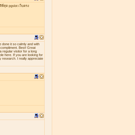
ที่สุด pgslot เว็บตรง
e done it so calmly and with
d compliment. Best! Great
 regular visitor for a long
le here. If you are looking for
y research. I really appreciate