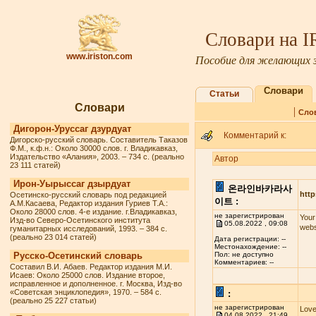
Словари на 
www.iriston.com
Пособие для желающих з
Словари
Статьи
Словари
|
Сло
Дигорон-Уруссаг дзурдуат
Комментарий к:
Дигорско-русский словарь. Составитель Таказов
Ф.М., к.ф.н.: Около 30000 слов. г. Владикавказ,
Издательство «Алания», 2003. – 734 с. (реально
Автор
23 111 статей)
Ирон-Уырыссаг дзырдуат
온라인바카라사
http
Осетинско-русский словарь под редакцией
이트 :
А.М.Касаева, Редактор издания Гуриев Т.А.:
Около 28000 слов. 4-е издание. г.Владикавказ,
не зарегистрирован
Your
Изд-во Северо-Осетинского института
05.08.2022 , 09:08
webs
гуманитарных исследований, 1993. – 384 с.
(реально 23 014 статей)
Дата регистрации: --
Местонахождение: --
Русско-Осетинский словарь
Пол: не доступно
Комментариев: --
Составил В.И. Абаев. Редактор издания М.И.
Исаев: Около 25000 слов. Издание второе,
исправленное и дополненное. г. Москва, Изд-во
«Советская энциклопедия», 1970. – 584 с.
:
(реально 25 227 статьи)
не зарегистрирован
Love
04.08.2022 , 21:49