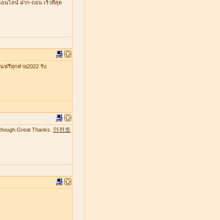
ออนไลน์ ฝาก-ถอน เร็วที่สุด
รีทุกค่าย2022 รับ
안전토
te though.Great Thanks.