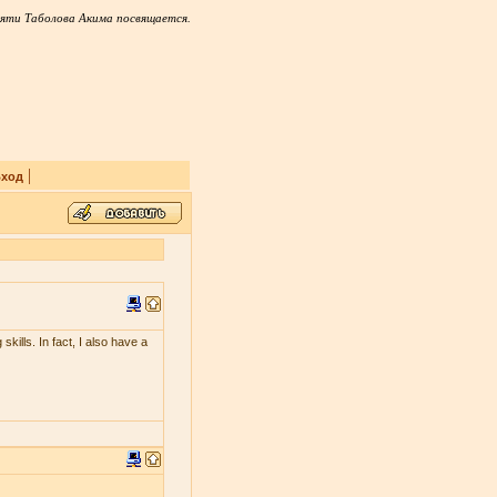
яти Таболова Акима посвящается.
|
ход
skills. In fact, I also have a