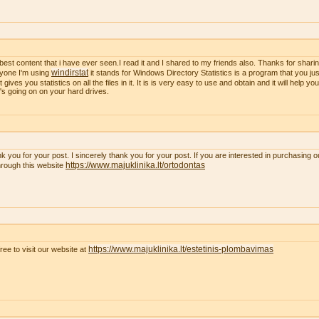
best content that i have ever seen.I read it and I shared to my friends also. Thanks for sharing
windirstat
yone I'm using
it stands for Windows Directory Statistics is a program that you just
t gives you statistics on all the files in it. It is is very easy to use and obtain and it will help y
's going on on your hard drives.
k you for your post. I sincerely thank you for your post. If you are interested in purchasing 
https://www.majuklinika.lt/ortodontas
hrough this website
https://www.majuklinika.lt/estetinis-plombavimas
free to visit our website at