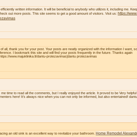
efficiently written information. It will be beneficial to anybody who utilizes it, including me. K
https://www.
 check out more posts. This site seems to get a good amount of visitors. Visit us:
tezavimas
t of all, thank you for your post. Your posts are neatly organized with the information I want, 
eference. I bookmark this site and will find your posts frequently in the future. Thanks again
=https://www.majuklinika.lt/dantu-protezavimas]dantu protezavimas
 me time to read all the comments, but I really enjoyed the article. It proved to be Very helpful
enters here! It’s always nice when you can not only be informed, but also entertained! dan
Home Remodel Alexandr
acing an old sink is an excellent way to revitalize your bathroom.