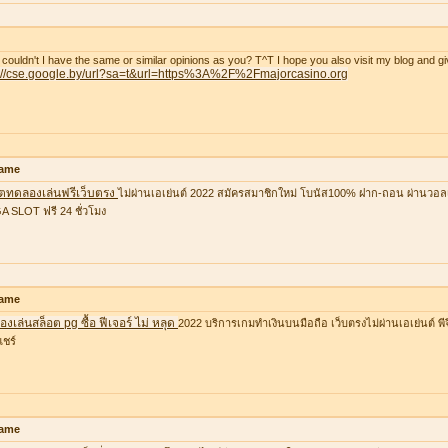
couldn't I have the same or similar opinions as you? T^T I hope you also visit my blog and gi
p://cse.google.by/url?sa=t&url=https%3A%2F%2Fmajorcasino.org
ame
อตทดลองเล่นฟรีเว็บตรง
ไม่ผ่านเอเย่นต์ 2022 สมัครสมาชิกใหม่ โบนัส100% ฝาก-ถอน ผ่านวอล
 SLOT ฟรี 24 ชั่วโมง
ame
งเล่นสล็อต pg ซื้อ ฟีเจอร์ ไม่ หลุด
2022 บริการเกมทำเงินบนมือถือ เว็บตรงไม่ผ่านเอเย่นต์ พีจ
แชร์
ame