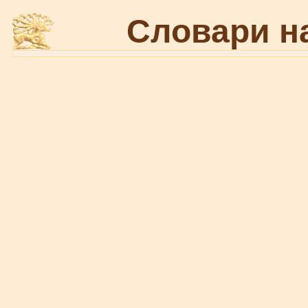
Словари н