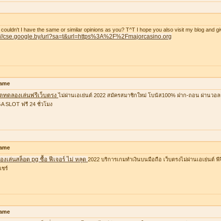
couldn't I have the same or similar opinions as you? T^T I hope you also visit my blog and gi
p://cse.google.by/url?sa=t&url=https%3A%2F%2Fmajorcasino.org
ame
อตทดลองเล่นฟรีเว็บตรง
ไม่ผ่านเอเย่นต์ 2022 สมัครสมาชิกใหม่ โบนัส100% ฝาก-ถอน ผ่านวอล
 SLOT ฟรี 24 ชั่วโมง
ame
งเล่นสล็อต pg ซื้อ ฟีเจอร์ ไม่ หลุด
2022 บริการเกมทำเงินบนมือถือ เว็บตรงไม่ผ่านเอเย่นต์ พีจ
แชร์
ame