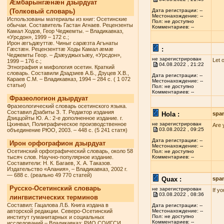
Æмбарынгæнæн дзырдуат
(Толковый словарь)
Дата регистрации: --
Местонахождение: --
Использованы материалы из книг: Осетинские
Пол: не доступно
обычаи. Составитель Гастан Агнаев. Рецензенты
Комментариев: --
Камал Ходов, Геор Чеджемты. – Владикавказ,
«Урсдон», 1999 – 172 с.;
Ирон æгъдæуттæ. Чиныг сарæзта Агънаты
:
Гæстæн. Рецензенттæ Ходы Камал æмæ
Чеджемты Геор. – Дзæуджыхъæу, «Урсдон»,
не зарегистрирован
Let 
1999 – 176 с.;
04.08.2022 , 21:22
Этнография и мифология осетин. Краткий
словарь. Составили Дзадзиев А.Б., Дзуцев Х.В.,
Дата регистрации: --
Караев С.М. – Владикавказ, 1994 – 284 с. ( 1 072
Местонахождение: --
статьи)
Пол: не доступно
Комментариев: --
Фразеологион дзырдуат
Фразеологический словарь осетинского языка.
Составил Дзабиты З. Т. Редактор издания
Hola :
spa
Дзиццойты Ю. А.: 2-е дополненное издание. г.
Цхинвал, Полиграфическое производственное
не зарегистрирован
Are 
03.08.2022 , 09:25
объединение РЮО, 2003. – 448 с. (5 241 статя)
Дата регистрации: --
Ирон орфографион дзырдуат
Местонахождение: --
Осетинский орфографический словарь, около 58
Пол: не доступно
тысяч слов. Научно-популярное издание.
Комментариев: --
Составители: Н. К. Багаев, Х. А. Таказов.
Издательство «Алания», – Владикавказ, 2002 г.
— 688 с. (реально 49 770 статей)
Quax :
spa
Русско-Осетинский словарь
не зарегистрирован
If y
03.08.2022 , 08:36
лингвистических терминов
Составил: Гацалова Л.Б. Книга издана в
Дата регистрации: --
авторской редакции. Северо-Осетинский
Местонахождение: --
Пол: не доступно
институт гуманитарных и социальных
Комментариев: --
исследований – Владикавказ: РИО СОИГСИ,