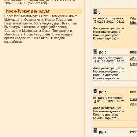
2007. — 140 с. (527 статей)
Ирон-Туркаг дзырдуат
:
Сарæзтой Мамсыраты Озкан Темурленк æмæ
не зарегистрирован
Why 
Мамсыраты Озканы чызг Ирмæ Темурленк.
02.08.2022 , 08:21
htt
Ныртæккæ дзы ис 5609 уацхъуыды. Куыст ма
йыл цæуы. Осетинско-Турецкий словарь.
Дата регистрации: --
Составили Мамсыраты Озкан Темурленк и
Местонахождение: --
Мамсыраты Ирма Темурленк. В настоящее
Пол: не доступно
время содержит 5609 статей. В стадии
Комментариев: --
разработки.
pg :
pgg
не зарегистрирован
สล็
01.08.2022 , 16:21
MEGA
Дата регистрации: --
Местонахождение: --
Пол: не доступно
Комментариев: --
pg :
pgg
не зарегистрирован
ทดลอ
01.08.2022 , 16:21
ต้อง
Дата регистрации: --
Местонахождение: --
Пол: не доступно
Комментариев: --
pg :
pgg