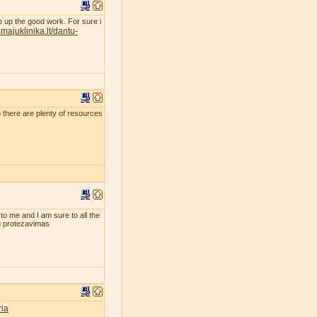
eep up the good work. For sure i
majuklinika.lt/dantu-
so there are plenty of resources
 to me and I am sure to all the
tu protezavimas
ia