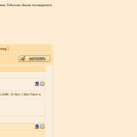
яти Таболова Акима посвящается.
|
ход
skills. In fact, I also have a