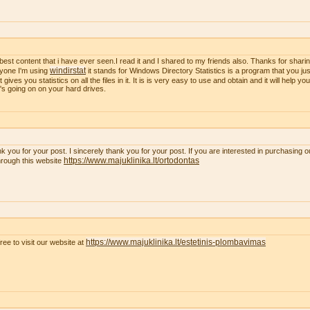
best content that i have ever seen.I read it and I shared to my friends also. Thanks for sharing
windirstat
yone I'm using
it stands for Windows Directory Statistics is a program that you just
t gives you statistics on all the files in it. It is is very easy to use and obtain and it will help y
's going on on your hard drives.
k you for your post. I sincerely thank you for your post. If you are interested in purchasing 
https://www.majuklinika.lt/ortodontas
hrough this website
https://www.majuklinika.lt/estetinis-plombavimas
free to visit our website at