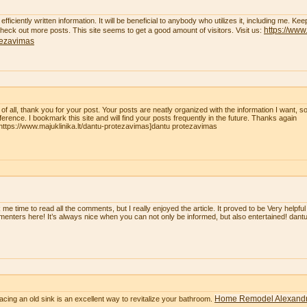
efficiently written information. It will be beneficial to anybody who utilizes it, including me. K
https://www.
 check out more posts. This site seems to get a good amount of visitors. Visit us:
tezavimas
t of all, thank you for your post. Your posts are neatly organized with the information I want, 
eference. I bookmark this site and will find your posts frequently in the future. Thanks again
=https://www.majuklinika.lt/dantu-protezavimas]dantu protezavimas
 me time to read all the comments, but I really enjoyed the article. It proved to be Very helpful
enters here! It’s always nice when you can not only be informed, but also entertained! dan
Home Remodel Alexandr
acing an old sink is an excellent way to revitalize your bathroom.