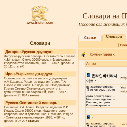
Словари на 
www.iriston.com
Пособие для желающих з
Словари
Статьи
Словари
|
Сло
Дигорон-Уруссаг дзурдуат
Комментарий к:
Дигорско-русский словарь. Составитель Таказов
Ф.М., к.ф.н.: Около 30000 слов. г. Владикавказ,
Издательство «Алания», 2003. – 734 с. (реально
Автор
23 111 статей)
Ирон-Уырыссаг дзырдуат
온라인바카라사
http
Осетинско-русский словарь под редакцией
이트 :
А.М.Касаева, Редактор издания Гуриев Т.А.:
Около 28000 слов. 4-е издание. г.Владикавказ,
не зарегистрирован
Your
Изд-во Северо-Осетинского института
05.08.2022 , 09:08
webs
гуманитарных исследований, 1993. – 384 с.
(реально 23 014 статей)
Дата регистрации: --
Местонахождение: --
Русско-Осетинский словарь
Пол: не доступно
Комментариев: --
Составил В.И. Абаев. Редактор издания М.И.
Исаев: Около 25000 слов. Издание второе,
исправленное и дополненное. г. Москва, Изд-во
«Советская энциклопедия», 1970. – 584 с.
:
(реально 25 227 статьи)
не зарегистрирован
Love
04.08.2022 , 21:49