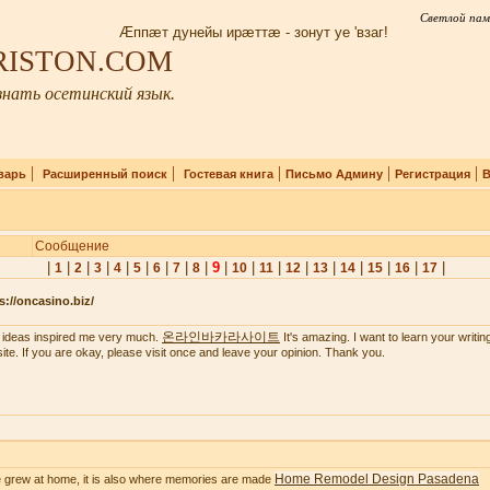
Светлой пам
Æппæт дунейы ирæттæ - зонут уе 'взаг!
IRISTON.COM
нать осетинский язык.
|
|
|
|
|
варь
Расширенный поиск
Гостевая книга
Письмо Админу
Регистрация
В
Сообщение
|
|
|
|
|
|
|
|
|
9
|
|
|
|
|
|
|
|
|
1
2
3
4
5
6
7
8
10
11
12
13
14
15
16
17
s://oncasino.biz/
온라인바카라사이트
 ideas inspired me very much.
It's amazing. I want to learn your writing 
ite. If you are okay, please visit once and leave your opinion. Thank you.
Home Remodel Design Pasadena
 grew at home, it is also where memories are made