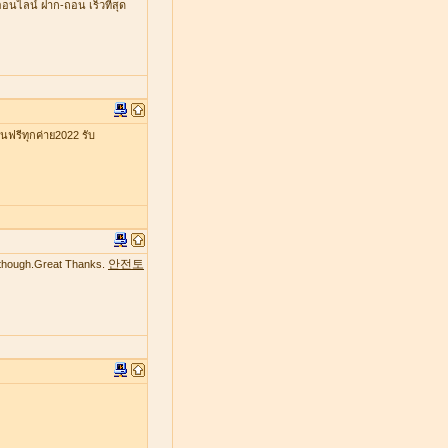
ออนไลน์ ฝาก-ถอน เร็วที่สุด
รีทุกค่าย2022 รับ
안전토
te though.Great Thanks.