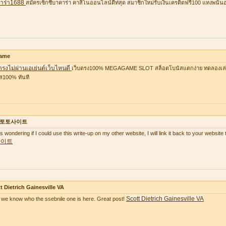
าร่า1688
สมัครเซ็กซี่บาคาร่า คาสิโนออนไลน์ดีท่สุด สมาชิกใหม่รับเงินเครดิตฟรี100 แทงพนัน
ame
ตรงไม่ผ่านเอเย่นต์เว็บไหนดี
เว็บตรง100% MEGAGAME SLOT สล็อตโบนัสแตกง่าย ทดลองเล่นฟ
ส100% ทันที
토토사이트
as wondering if I could use this write-up on my other website, I will link it back to your websi
사이트
t Dietrich Gainesville VA
Scott Dietrich Gainesville VA
we know who the ssebnile one is here. Great post!