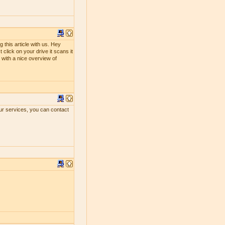
 this article with us. Hey
 click on your drive it scans it
ou with a nice overview of
our services, you can contact