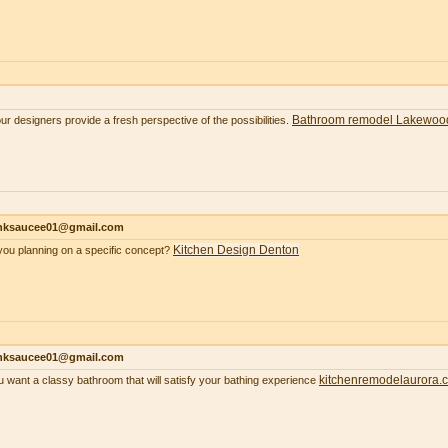
Bathroom remodel Lakewoo
our designers provide a fresh perspective of the possibilities.
nksaucee01@gmail.com
Kitchen Design Denton
you planning on a specific concept?
nksaucee01@gmail.com
kitchenremodelaurora.
ou want a classy bathroom that will satisfy your bathing experience