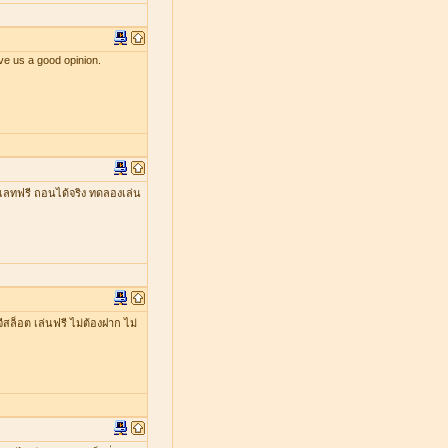
ve us a good opinion.
เลทฟรี ถอนได้จริง ทดลองเล่น
ีสล็อต เล่นฟรี ไม่ต้องฝาก ไม่