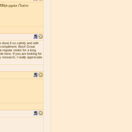
ที่สุด pgslot เว็บตรง
e done it so calmly and with
d compliment. Best! Great
 regular visitor for a long
le here. If you are looking for
y research. I really appreciate