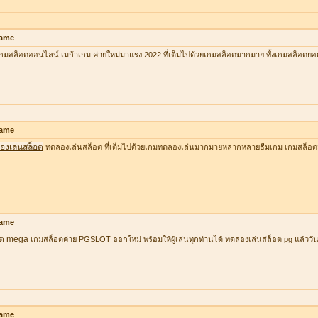
ame
กมสล็อตออนไลน์ เมก้าเกม ค่ายใหม่มาแรง 2022 ที่เต็มไปด้วยเกมสล็อตมากมาย ทั้งเกมสล็อตยอ
ame
องเล่นสล็อต
ทดลองเล่นสล็อต ที่เต็มไปด้วยเกมทดลองเล่นมากมายหลากหลายธีมเกม เกมสล็อต
ame
อต mega
เกมสล็อตค่าย PGSLOT ออกใหม่ พร้อมให้ผู้เล่นทุกท่านได้ ทดลองเล่นสล็อต pg แล้ววันนี้ ที
ame