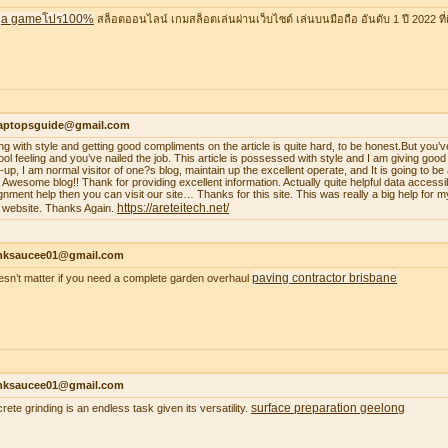
a gameโปร100%
สล็อตออนไลน์ เกมสล็อตเล่นผ่านเว็บไซต์ เล่นบนมือถือ อันดับ 1 ปี 2022 ที่ดี
laptopsguide@gmail.com
ing with style and getting good compliments on the article is quite hard, to be honest.But you’v
ool feeling and you’ve nailed the job. This article is possessed with style and I am giving goo
-up, I am normal visitor of one?s blog, maintain up the excellent operate, and It is going to be a
. Awesome blog!! Thank for providing excellent information. Actually quite helpful data accessib
gnment help then you can visit our site… Thanks for this site. This was really a big help for m
https://areteitech.net/
 website. Thanks Again.
nksaucee01@gmail.com
paving contractor brisbane
oesn’t matter if you need a complete garden overhaul
nksaucee01@gmail.com
surface preparation geelong
rete grinding is an endless task given its versatility.